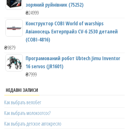
зоряний руйнівник (75252)
₴
24999
Конструктор COBI World of warships
Авіаносець Ентерпрайз CV-6 2530 деталей
(COBI-4816)
₴
9879
Програмований робот Ubtech Jimu Inventor
16 servos (JR1601)
₴
7999
НЕДАВНІ ЗАПИСИ
Как выбрать велобег
Как выбрать молокоотсос?
Как выбрать детское автокресло