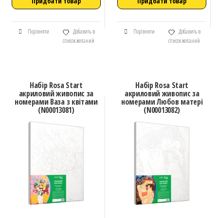
Придбати товар
Придбати товар
Порівняти
Добавить в
Порівняти
Добавить в
список желаний
список желаний
Набір Rosa Start
Набір Rosa Start
акриловий живопис за
акриловий живопис за
номерами Ваза з квітами
номерами Любов матері
(N00013081)
(N00013082)