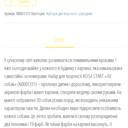
Сравнить
Артикул:
N0001331
Категорія:
Набори для творчості і рукоділля
ОПИС
У сучасному світі живопис розвивається семимильними кроками. І
вже сьогодні майже у кожного в будинку є картина, яка намальована
самостійно за номерами. Набір для творчості ROSA START «30
собак» (N0001331) – пропонує дитині і дорослому, використовуючи
акрилові фарби і макет картини, створити шедевр своїми руками. На
макеті зображено 30 собак різних порід, які володіють унікальним
характером і мастю. Дитині необхідно лише підкреслити особливість
кожної собаки. Це легко зробити, маючи в своєму розпорядженні
два пензлики і 19 фарб. Як тільки фарби на картині висохнуть, її