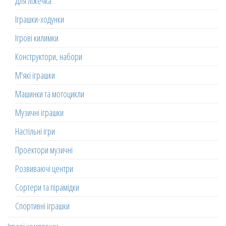
Для ліжечка
Іграшки-ходунки
Ігрові килимки
Конструктори, набори
М'які іграшки
Машинки та мотоцикли
Музичні іграшки
Настільні ігри
Проектори музичні
Розвиваючі центри
Сортери та пірамідки
Спортивні іграшки