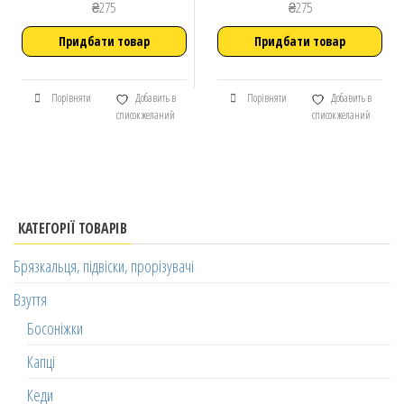
₴
275
₴
275
Придбати товар
Придбати товар
Порівняти
Добавить в
Порівняти
Добавить в
список желаний
список желаний
КАТЕГОРІЇ ТОВАРІВ
Брязкальця, підвіски, прорізувачі
Взуття
Босоніжки
Капці
Кеди