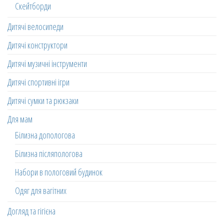
Скейтборди
Дитячі велосипеди
Дитячі конструктори
Дитячі музичні інструменти
Дитячі спортивні ігри
Дитячі сумки та рюкзаки
Для мам
Білизна допологова
Білизна післяпологова
Набори в пологовий будинок
Одяг для вагітних
Догляд та гігієна