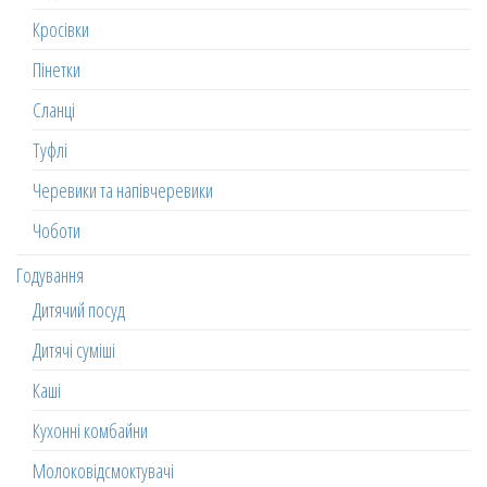
Кросівки
Пінетки
Сланці
Туфлі
Черевики та напівчеревики
Чоботи
Годування
Дитячий посуд
Дитячі суміші
Каші
Кухонні комбайни
Молоковідсмоктувачі