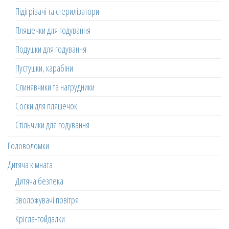
Підігрівачі та стерилізатори
Пляшечки для годування
Подушки для годування
Пустушки, карабіни
Слинявчики та нагрудники
Соски для пляшечок
Стільчики для годування
Головоломки
Дитяча кімната
Дитяча безпека
Зволожувачі повітря
Крісла-гойдалки