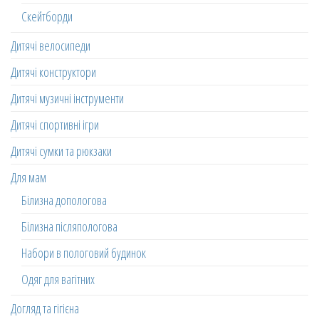
Скейтборди
Дитячі велосипеди
Дитячі конструктори
Дитячі музичні інструменти
Дитячі спортивні ігри
Дитячі сумки та рюкзаки
Для мам
Білизна допологова
Білизна післяпологова
Набори в пологовий будинок
Одяг для вагітних
Догляд та гігієна