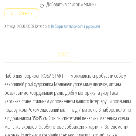
Добавить в список желаний
Сравнить
Артикул:
N00013208
Категорія:
Набори для творчості і рукоділля
ОПИС
Набір для творчості ROSA START — можливість спробувати себе у
захопливій ролі художника.Малюючи дуже милу лисичку, дитина
розвиватиме координацію рухів, дрібну моторику та уяву.Така
картинка стане стильним доповненням вашого інтер’єру чи приємним
подарунком.Рекомендований вік — від 7-ми років.В наборі: полотно
з підрамником 35х45 см;2 якісні синтетичні пензлики;маленька схема
малюнка;акрилові фарби;готове зображення картини. Всі елементи
виконані із якісних матеріалів (дерево, пластик, акрил), які не