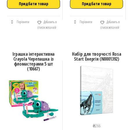
Придбати товар
Придбати товар
Порівняти
Добавить в
Порівняти
Добавить в
список желаний
список желаний
Іграшка інтерактивна
Набір для творчості Rosa
Crayola Черепашка із
Start Енергія (N0001392)
фломастерами 5 шт
(10667)
₴
266