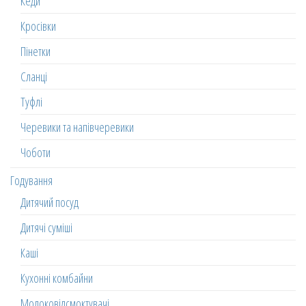
Кеди
Кросівки
Пінетки
Сланці
Туфлі
Черевики та напівчеревики
Чоботи
Годування
Дитячий посуд
Дитячі суміші
Каші
Кухонні комбайни
Молоковідсмоктувачі