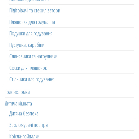
Підігрівачі та стерилізатори
Пляшечки для годування
Подушки для годування
Пустушки, карабіни
Слинявчики та нагрудники
Соски для пляшечок
Стільчики для годування
Головоломки
Дитяча кімната
Дитяча безпека
Зволожувачі повітря
Крісла-гойдалки