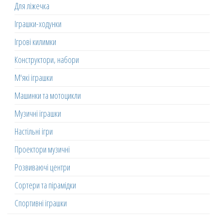
Для ліжечка
Іграшки-ходунки
Ігрові килимки
Конструктори, набори
М'які іграшки
Машинки та мотоцикли
Музичні іграшки
Настільні ігри
Проектори музичні
Розвиваючі центри
Сортери та пірамідки
Спортивні іграшки