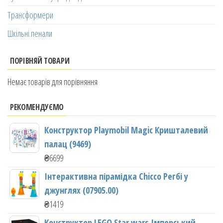
Трансформери
Шкільні пенали
ПОРІВНЯЙ ТОВАРИ
Немає товарів для порівняння
РЕКОМЕНДУЄМО
Конструктор Playmobil Magic Кришталевий
палац (9469)
₴
6699
Інтерактивна пірамідка Chicco Регбі у
джунглях (07905.00)
₴
1419
Конструктор LEGO Star wars Імперський