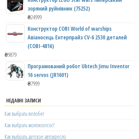
зоряний руйнівник (75252)
₴
24999
Конструктор COBI World of warships
Авіаносець Ентерпрайз CV-6 2530 деталей
(COBI-4816)
₴
9879
Програмований робот Ubtech Jimu Inventor
16 servos (JR1601)
₴
7999
НЕДАВНІ ЗАПИСИ
Как выбрать велобег
Как выбрать молокоотсос?
Как выбрать детское автокресло