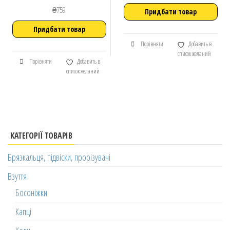
₴
759
Придбати товар
Придбати товар
Порівняти
Добавить в
список желаний
Порівняти
Добавить в
список желаний
КАТЕГОРІЇ ТОВАРІВ
Брязкальця, підвіски, прорізувачі
Взуття
Босоніжки
Капці