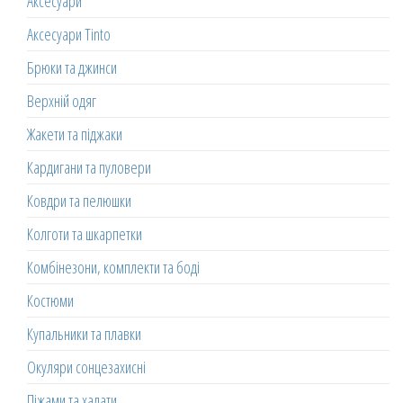
Аксесуари
Аксесуари Tinto
Брюки та джинси
Верхній одяг
Жакети та піджаки
Кардигани та пуловери
Ковдри та пелюшки
Колготи та шкарпетки
Комбінезони, комплекти та боді
Костюми
Купальники та плавки
Окуляри сонцезахисні
Піжами та халати