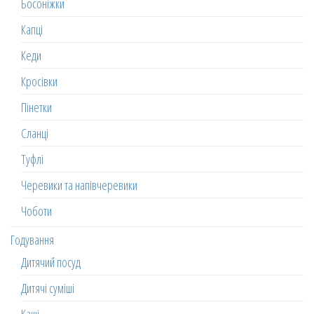
Босоніжки
Капці
Кеди
Кросівки
Пінетки
Сланці
Туфлі
Черевики та напівчеревики
Чоботи
Годування
Дитячий посуд
Дитячі суміші