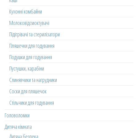
Каші
Кухонні комбайни
Молоковідсмоктувачі
Підігрівачі та стерилізатори
Пляшечки для годування
Подушки для годування
Пустушки, карабіни
Слинявчики та нагрудники
Соски для пляшечок
Стільчики для годування
Головоломки
Дитяча кімната
Дитяча безпека