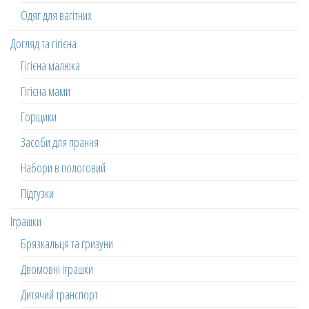
Одяг для вагітних
Догляд та гігієна
Гігієна малюка
Гігієна мами
Горщики
Засоби для прання
Набори в пологовий
Підгузки
Іграшки
Брязкальця та гризуни
Двомовні іграшки
Дитячий транспорт