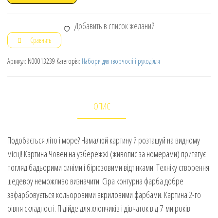
Добавить в список желаний
Сравнить
Артикул:
N00013239
Категорія:
Набори для творчості і рукоділля
ОПИС
Подобається літо і море? Намалюй картину й розташуй на видному
місці! Картина Човен на узбережжі (живопис за номерами) притягує
погляд бадьорими синіми і бірюзовими відтінками. Техніку створення
шедевру неможливо визначити. Сіра контурна фарба добре
зафарбовується кольоровими акриловими фарбами. Картина 2-го
рівня складності. Підійде для хлопчиків і дівчаток від 7-ми років.