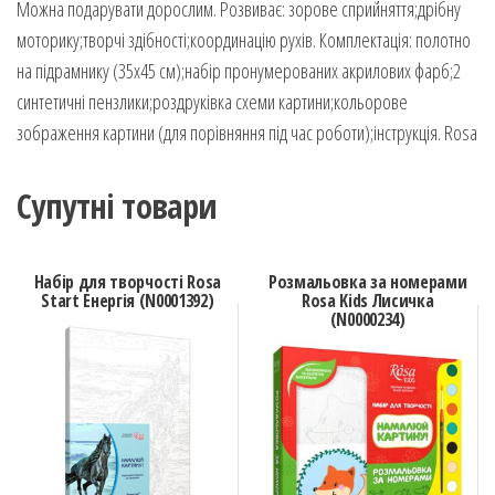
Можна подарувати дорослим. Розвиває: зорове сприйняття;дрібну
моторику;творчі здібності;координацію рухів. Комплектація: полотно
на підрамнику (35х45 см);набір пронумерованих акрилових фарб;2
синтетичні пензлики;роздруківка схеми картини;кольорове
зображення картини (для порівняння під час роботи);інструкція. Rosa
Супутні товари
Набір для творчості Rosa
Розмальовка за номерами
Start Енергія (N0001392)
Rosa Kids Лисичка
(N0000234)