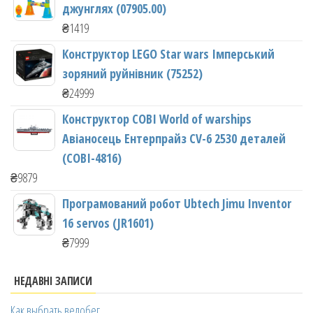
джунглях (07905.00)
₴
1419
Конструктор LEGO Star wars Імперський
зоряний руйнівник (75252)
₴
24999
Конструктор COBI World of warships
Авіаносець Ентерпрайз CV-6 2530 деталей
(COBI-4816)
₴
9879
Програмований робот Ubtech Jimu Inventor
16 servos (JR1601)
₴
7999
НЕДАВНІ ЗАПИСИ
Как выбрать велобег