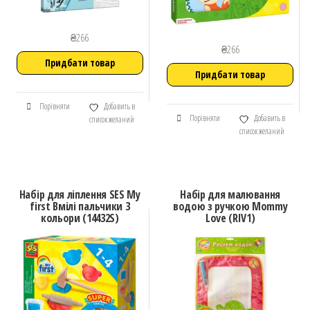
₴
266
₴
266
Придбати товар
Придбати товар
Порівняти
Добавить в
Порівняти
Добавить в
список желаний
список желаний
Набір для ліплення SES My
Набір для малювання
first Вмілі пальчики 3
водою з ручкою Mommy
кольори (14432S)
Love (RIV1)