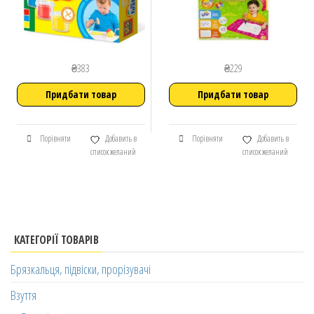
₴
383
₴
229
Придбати товар
Придбати товар
Порівняти
Добавить в
Порівняти
Добавить в
список желаний
список желаний
КАТЕГОРІЇ ТОВАРІВ
Брязкальця, підвіски, прорізувачі
Взуття