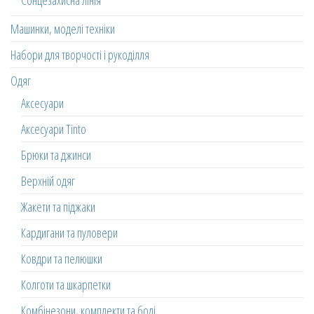
Сонцезахисна лінія
Машинки, моделі техніки
Набори для творчості і рукоділля
Одяг
Аксесуари
Аксесуари Tinto
Брюки та джинси
Верхній одяг
Жакети та піджаки
Кардигани та пуловери
Ковдри та пелюшки
Колготи та шкарпетки
Комбінезони, комплекти та боді