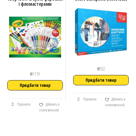
і фломастерами
₴
532
₴
1119
Придбати товар
Придбати товар
Порівняти
Добавить в
Порівняти
Добавить в
список желаний
список желаний