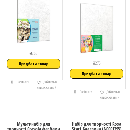
₴
266
₴
275
Придбати товар
Придбати товар
Порівняти
Добавить в
список желаний
Порівняти
Добавить в
список желаний
Мультинабір для
Набір для творчості Rosa
творчості Crayola фарбами
Start Балерина (N0001395)