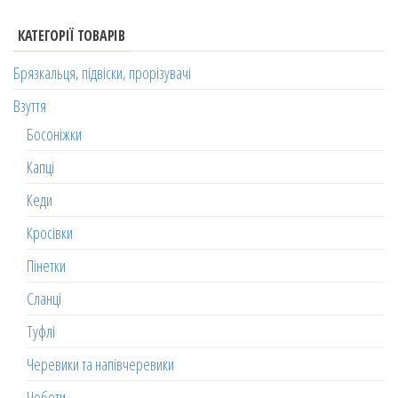
КАТЕГОРІЇ ТОВАРІВ
Брязкальця, підвіски, прорізувачі
Взуття
Босоніжки
Капці
Кеди
Кросівки
Пінетки
Сланці
Туфлі
Черевики та напівчеревики
Чоботи