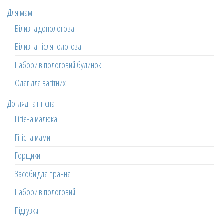
Для мам
Білизна допологова
Білизна післяпологова
Набори в пологовий будинок
Одяг для вагітних
Догляд та гігієна
Гігієна малюка
Гігієна мами
Горщики
Засоби для прання
Набори в пологовий
Підгузки