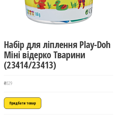
Набір для ліплення Play-Doh
Міні відерко Тварини
(23414/23413)
₴
329
Придбати товар