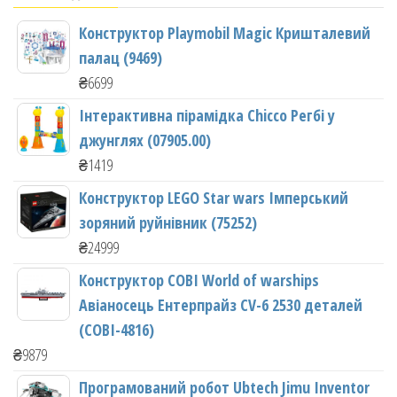
Конструктор Playmobil Magic Кришталевий
палац (9469)
₴
6699
Інтерактивна пірамідка Chicco Регбі у
джунглях (07905.00)
₴
1419
Конструктор LEGO Star wars Імперський
зоряний руйнівник (75252)
₴
24999
Конструктор COBI World of warships
Авіаносець Ентерпрайз CV-6 2530 деталей
(COBI-4816)
₴
9879
Програмований робот Ubtech Jimu Inventor