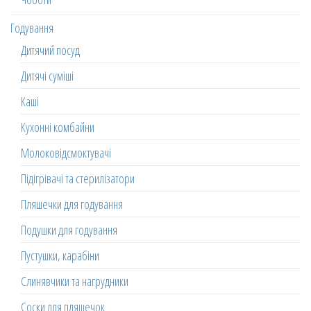
Годування
Дитячий посуд
Дитячі суміші
Каші
Кухонні комбайни
Молоковідсмоктувачі
Підігрівачі та стерилізатори
Пляшечки для годування
Подушки для годування
Пустушки, карабіни
Слинявчики та нагрудники
Соски для пляшечок