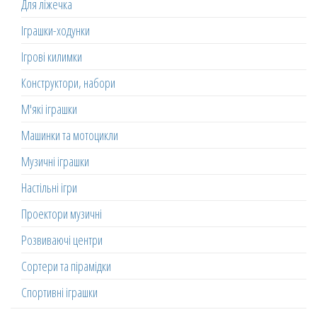
Для ліжечка
Іграшки-ходунки
Ігрові килимки
Конструктори, набори
М'які іграшки
Машинки та мотоцикли
Музичні іграшки
Настільні ігри
Проектори музичні
Розвиваючі центри
Сортери та пірамідки
Спортивні іграшки