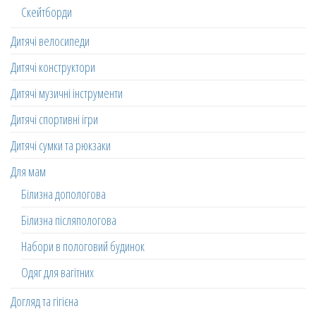
Скейтборди
Дитячі велосипеди
Дитячі конструктори
Дитячі музичні інструменти
Дитячі спортивні ігри
Дитячі сумки та рюкзаки
Для мам
Білизна допологова
Білизна післяпологова
Набори в пологовий будинок
Одяг для вагітних
Догляд та гігієна