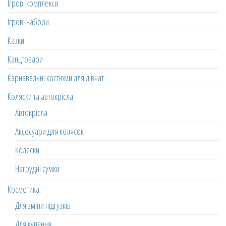
Ігрові комплекси
Ігрові набори
Казки
Канцтовари
Карнавальні костюми для дівчат
Коляски та автокрісла
Автокрісла
Аксесуари для колясок
Коляски
Нагрудні сумки
Косметика
Для зміни підгузків
Для купання