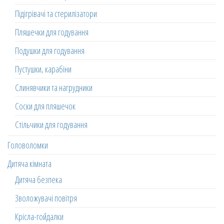
Підігрівачі та стерилізатори
Пляшечки для годування
Подушки для годування
Пустушки, карабіни
Слинявчики та нагрудники
Соски для пляшечок
Стільчики для годування
Головоломки
Дитяча кімната
Дитяча безпека
Зволожувачі повітря
Крісла-гойдалки