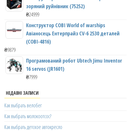
зоряний руйнівник (75252)
₴
24999
Конструктор COBI World of warships
Авіаносець Ентерпрайз CV-6 2530 деталей
(COBI-4816)
₴
9879
Програмований робот Ubtech Jimu Inventor
16 servos (JR1601)
₴
7999
НЕДАВНІ ЗАПИСИ
Как выбрать велобег
Как выбрать молокоотсос?
Как выбрать детское автокресло