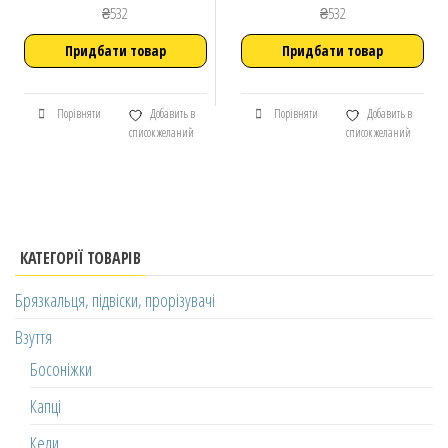
₴
532
₴
532
Придбати товар
Придбати товар
Порівняти
Добавить в
Порівняти
Добавить в
список желаний
список желаний
КАТЕГОРІЇ ТОВАРІВ
Брязкальця, підвіски, прорізувачі
Взуття
Босоніжки
Капці
Кеди