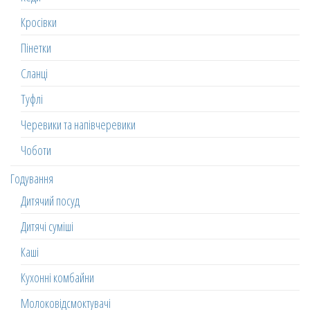
Кросівки
Пінетки
Сланці
Туфлі
Черевики та напівчеревики
Чоботи
Годування
Дитячий посуд
Дитячі суміші
Каші
Кухонні комбайни
Молоковідсмоктувачі