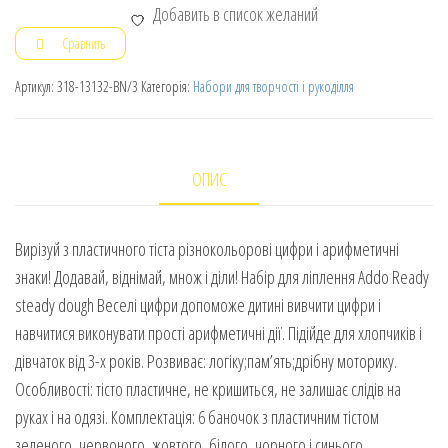
Добавить в список желаний
Сравнить
Артикул:
318-13132-BN/3
Категорія:
Набори для творчості і рукоділля
ОПИС
Вирізуй з пластичного тіста різнокольорові цифри і арифметичні
знаки! Додавай, віднімай, множ і діли! Набір для ліплення Addo Ready
steady dough Веселі цифри допоможе дитині вивчити цифри і
навчитися виконувати прості арифметичні дії. Підійде для хлопчиків і
дівчаток від 3-х років. Розвиває: логіку;пам’ять;дрібну моторику.
Особливості: тісто пластичне, не кришиться, не залишає слідів на
руках і на одязі. Комплектація: 6 баночок з пластичним тістом
зеленого, червоного, жовтого, білого, чорного і синього