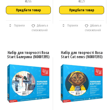
₴
266
₴
229
Придбати товар
Придбати товар
Порівняти
Добавить в
Порівняти
Добавить в
список желаний
список желаний
Набір для творчості Rosa
Набір для творчості Rosa
Start Балерина (N0001395)
Start Cat news (N0001393)