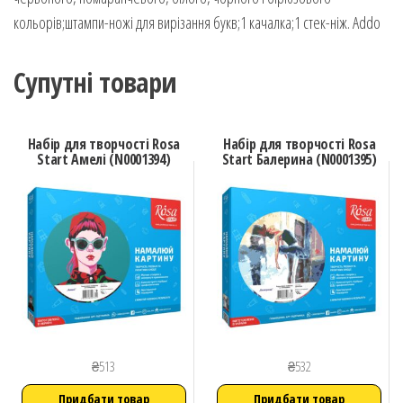
кольорів;штампи-ножі для вирізання букв;1 качалка;1 стек-ніж. Addo
Супутні товари
Набір для творчості Rosa
Набір для творчості Rosa
Start Амелі (N0001394)
Start Балерина (N0001395)
₴
513
₴
532
Придбати товар
Придбати товар