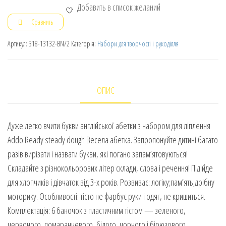
Добавить в список желаний
Сравнить
Артикул:
318-13132-BN/2
Категорія:
Набори для творчості і рукоділля
ОПИС
Дуже легко вчити букви англійської абетки з набором для ліплення
Addo Ready steady dough Весела абетка. Запропонуйте дитині багато
разів вирізати і назвати букви, які погано запам’ятовуються!
Складайте з різнокольорових літер склади, слова і речення! Підійде
для хлопчиків і дівчаток від 3-х років. Розвиває: логіку;пам’ять;дрібну
моторику. Особливості: тісто не фарбує руки і одяг, не кришиться.
Комплектація: 6 баночок з пластичним тістом — зеленого,
червоного, помаранчевого, білого, чорного і бірюзового