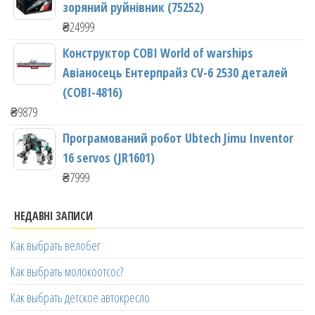
зоряний руйнівник (75252)
₴
24999
Конструктор COBI World of warships
Авіаносець Ентерпрайз CV-6 2530 деталей
(COBI-4816)
₴
9879
Програмований робот Ubtech Jimu Inventor
16 servos (JR1601)
₴
7999
НЕДАВНІ ЗАПИСИ
Как выбрать велобег
Как выбрать молокоотсос?
Как выбрать детское автокресло