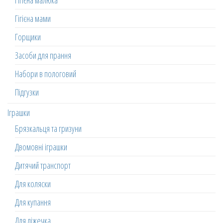
Гігієна малюка
Гігієна мами
Горщики
Засоби для прання
Набори в пологовий
Підгузки
Іграшки
Брязкальця та гризуни
Двомовні іграшки
Дитячий транспорт
Для коляски
Для купання
Для ліжечка