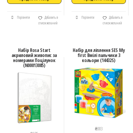
Порівняти
Добавить в
Порівняти
Добавить в
список желаний
список желаний
Набір Rosa Start
Набір для ліплення SES My
акриловий живопис за
first Вмілі пальчики 3
номерами Поцілунок
кольори (14432S)
(N00013085)
₴
383