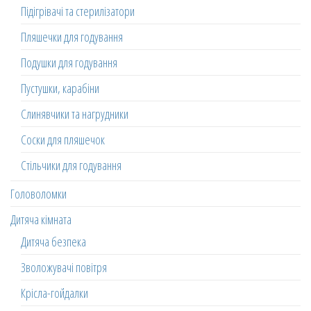
Підігрівачі та стерилізатори
Пляшечки для годування
Подушки для годування
Пустушки, карабіни
Слинявчики та нагрудники
Соски для пляшечок
Стільчики для годування
Головоломки
Дитяча кімната
Дитяча безпека
Зволожувачі повітря
Крісла-гойдалки