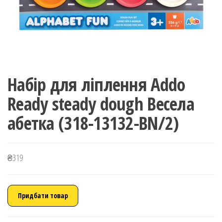
Набір для ліплення Addo
Ready steady dough Весела
абетка (318-13132-BN/2)
₴
319
Придбати товар