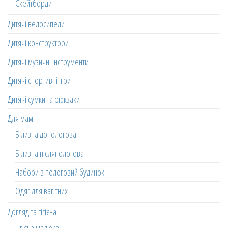
Скейтборди
Дитячі велосипеди
Дитячі конструктори
Дитячі музичні інструменти
Дитячі спортивні ігри
Дитячі сумки та рюкзаки
Для мам
Білизна допологова
Білизна післяпологова
Набори в пологовий будинок
Одяг для вагітних
Догляд та гігієна