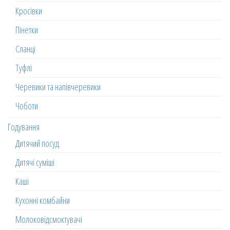
Кросівки
Пінетки
Сланці
Туфлі
Черевики та напівчеревики
Чоботи
Годування
Дитячий посуд
Дитячі суміші
Каші
Кухонні комбайни
Молоковідсмоктувачі