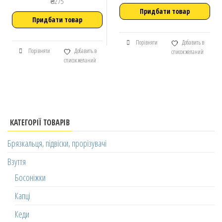
₴
275
Придбати товар
Придбати товар
Порівняти
Добавить в
Порівняти
Добавить в
список желаний
список желаний
КАТЕГОРІЇ ТОВАРІВ
Брязкальця, підвіски, прорізувачі
Взуття
Босоніжки
Капці
Кеди