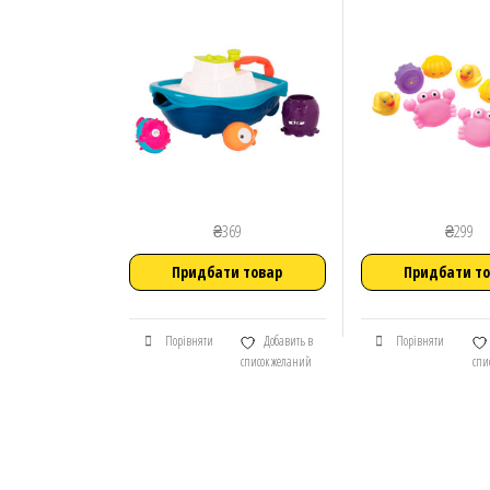
₴
369
₴
299
Придбати товар
Придбати т
Порівняти
Добавить в
Порівняти
список желаний
спи