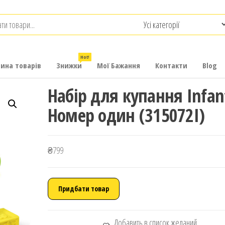
.com.ua
-
итячих
Hot!
рина товарів
Знижки
Мої Бажання
Контакти
Blog
Набір для купання Infan
Номер один (315072I)
₴
799
Придбати товар
Добавить в список желаний