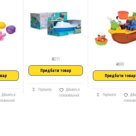
₴
211
₴
699
Придбати товар
овар
Придбати товар
Порівняти
Добавить в
Добавить в
Порівняти
Доба
список желаний
сок желаний
список ж