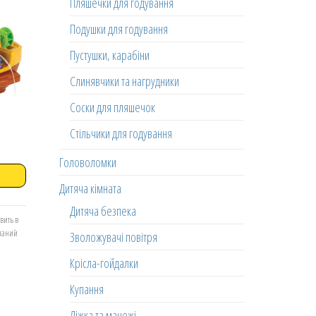
Пляшечки для годування
Подушки для годування
Пустушки, карабіни
Слинявчики та нагрудники
Соски для пляшечок
Стільчики для годування
Головоломки
Дитяча кімната
Дитяча безпека
вить в
еланий
Зволожувачі повітря
Крісла-гойдалки
Купання
Ліжка та манежі