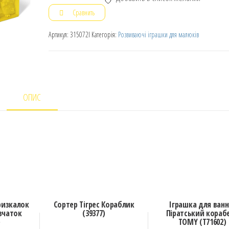
Сравнить
Артикул:
315072I
Категорія:
Розвиваючі іграшки для малюків
ОПИС
ризкалок
Сортер Тігрес Кораблик
Іграшка для ванн
івчаток
(39377)
Піратський кораб
)
TOMY (Т71602)