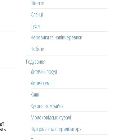
Пінетки
Сланці
Туфлі
Черевики та напівчеревики
Чоботи
Годування
Дитячий посуд
Дитячі суміші
Каші
Кухонні комбайни
Молоковідсмоктувачі
ої
Підігрівачі та стерилізатори
ель