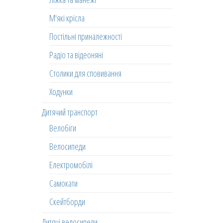
М'які крісла
Постільні приналежності
Радіо та відеоняні
Столики для сповивання
Ходунки
Дитячий транспорт
Велобіги
Велосипеди
Електромобілі
Самокати
Скейтборди
Дитячі велосипеди