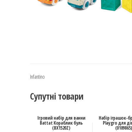
Infantino
Супутні товари
Ігровий набір для ванни
Набір іграшок-б
Battat Кораблик буль
Playgro для д
(BX1520Z)
(0109865