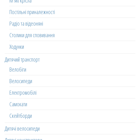
М'які крісла
Постільні приналежності
Радіо та відеоняні
Столики для сповивання
Ходунки
Дитячий транспорт
Велобіги
Велосипеди
Електромобілі
Самокати
Скейтборди
Дитячі велосипеди