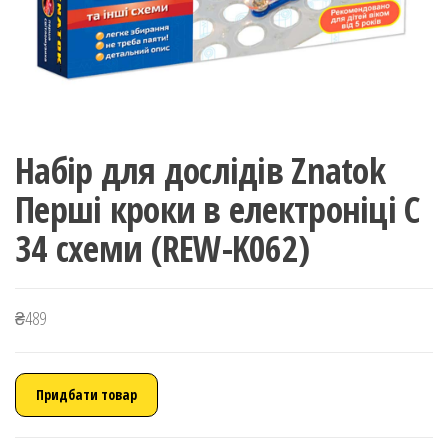
Набір для дослідів Znatok
Перші кроки в електроніці C
34 схеми (REW-K062)
₴
489
Придбати товар