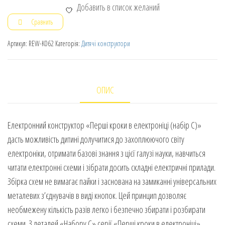
Добавить в список желаний
Сравнить
Артикул:
REW-K062
Категорія:
Дитячі конструктори
ОПИС
Електронний конструктор «Перші кроки в електроніці (набір С)»
дасть можливість дитині долучитися до захоплюючого світу
електроніки, отримати базові знання з цієї галузі науки, навчиться
читати електронні схеми і зібрати досить складні електричні прилади.
Збірка схем не вимагає пайки і заснована на замиканні універсальних
металевих з’єднувачів в виді кнопок. Цей принцип дозволяє
необмежену кількість разів легко і безпечно збирати і розбирати
схеми. З деталей «Набору С» серії «Перші кроки в електроніці»