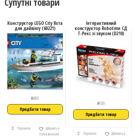
Супутні товари
Конструктор LEGO City Яхта
Інтерактивний
для дайвінгу (60221)
конструктор Robotime СД
T-Рекс зі звуком (D210)
₴
488
₴
549
Придбати товар
Придбати товар
Порівняти
Добавить в
Порівняти
Добавить в
список желаний