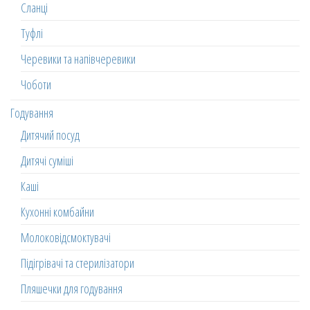
Сланці
Туфлі
Черевики та напівчеревики
Чоботи
Годування
Дитячий посуд
Дитячі суміші
Каші
Кухонні комбайни
Молоковідсмоктувачі
Підігрівачі та стерилізатори
Пляшечки для годування