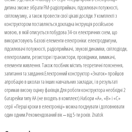
дитина зможе зібрати FM-радіоприймач, підсилювач потужності,
світломузику, а також провести свої цікаві досліди. У комплекті з
конструктором поставляється докладна інструкція російською
мовою, в якій описується побудова 34-ох електричних схем, що
використовують базові елементи електроніки: електродвигуни,
підсилювачі потужності, радіоприймачі, звукові динаміки, світлодіоди,
електролампи, резистори і транзистори, провідники, вимикачі,
елементи живлення. Також посібник містить теоретичні пояснення,
запитання та завдання.Електронний конструктор «Знаток» пройшов
апробацію в школах та інших навчальних закладах, і в результаті
отримав високу оцінку фахівців.Для роботи конструктора необхідні 2
батарейки типу АА (не входять в комплект).Набори «А», «В» і «С»
серії «Перші кроки в електроніці» можна поєднувати і доповнювати
один одним.Рекомендований вік ‒ від 5-ти років. Znatok