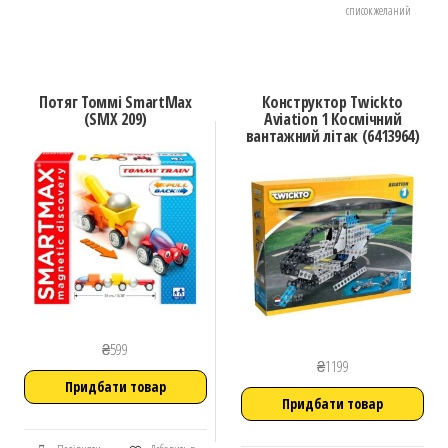
список желаний
Потяг Томмі SmartМax
Конструктор Twickto
(SMX 209)
Aviation 1 Космічний
вантажний літак (6413964)
₴
599
₴
1199
Придбати товар
Придбати товар