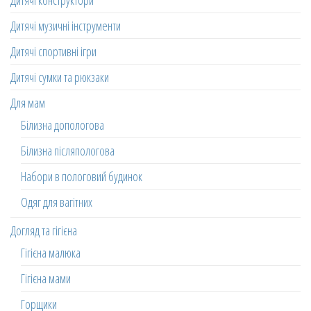
Дитячі конструктори
Дитячі музичні інструменти
Дитячі спортивні ігри
Дитячі сумки та рюкзаки
Для мам
Білизна допологова
Білизна післяпологова
Набори в пологовий будинок
Одяг для вагітних
Догляд та гігієна
Гігієна малюка
Гігієна мами
Горщики