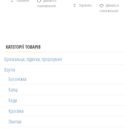
Порівняти
Добавить в
Порівняти
Добавить в
список желаний
список желаний
КАТЕГОРІЇ ТОВАРІВ
Брязкальця, підвіски, прорізувачі
Взуття
Босоніжки
Капці
Кеди
Кросівки
Пінетки