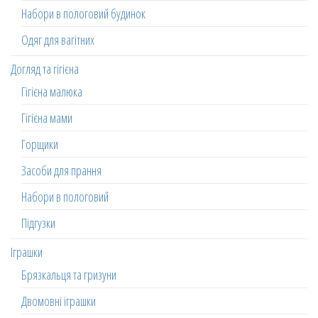
Набори в пологовий будинок
Одяг для вагітних
Догляд та гігієна
Гігієна малюка
Гігієна мами
Горщики
Засоби для прання
Набори в пологовий
Підгузки
Іграшки
Брязкальця та гризуни
Двомовні іграшки