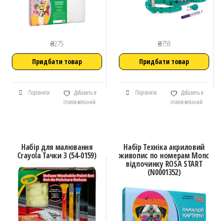
₴
275
₴
759
Придбати товар
Придбати товар
Порівняти
Добавить в
Порівняти
Добавить в
список желаний
список желаний
Набір для малювання
Набір Техніка акриловий
Crayola Тачки 3 (54-0159)
живопис по номерам Мопс
відпочинку ROSA START
(N0001352)