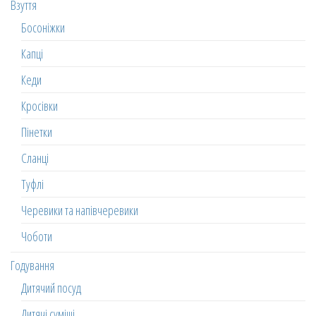
Взуття
Босоніжки
Капці
Кеди
Кросівки
Пінетки
Сланці
Туфлі
Черевики та напівчеревики
Чоботи
Годування
Дитячий посуд
Дитячі суміші