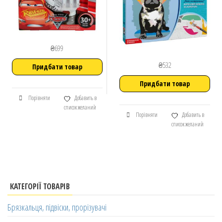
₴
699
₴
532
Придбати товар
Придбати товар
Порівняти
Добавить в
список желаний
Порівняти
Добавить в
список желаний
КАТЕГОРІЇ ТОВАРІВ
Брязкальця, підвіски, прорізувачі