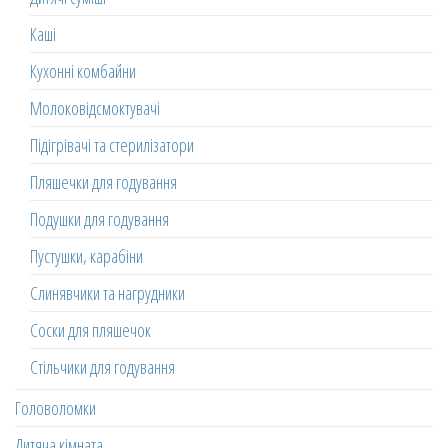
Каші
Кухонні комбайни
Молоковідсмоктувачі
Підігрівачі та стерилізатори
Пляшечки для годування
Подушки для годування
Пустушки, карабіни
Слинявчики та нагрудники
Соски для пляшечок
Стільчики для годування
Головоломки
Дитяча кімната