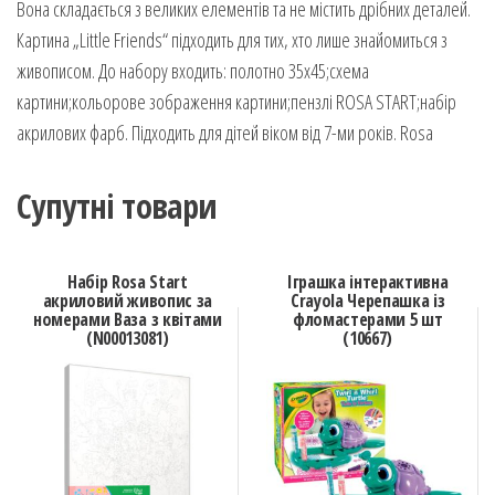
Вона складається з великих елементів та не містить дрібних деталей.
Картина „Little Friends“ підходить для тих, хто лише знайомиться з
живописом. До набору входить: полотно 35х45;схема
картини;кольорове зображення картини;пензлі ROSA START;набір
акрилових фарб. Підходить для дітей віком від 7-ми років. Rosa
Супутні товари
Набір Rosa Start
Іграшка інтерактивна
акриловий живопис за
Crayola Черепашка із
номерами Ваза з квітами
фломастерами 5 шт
(N00013081)
(10667)