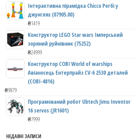
Інтерактивна пірамідка Chicco Регбі у
джунглях (07905.00)
₴
1419
Конструктор LEGO Star wars Імперський
зоряний руйнівник (75252)
₴
24999
Конструктор COBI World of warships
Авіаносець Ентерпрайз CV-6 2530 деталей
(COBI-4816)
₴
9879
Програмований робот Ubtech Jimu Inventor
16 servos (JR1601)
₴
7999
НЕДАВНІ ЗАПИСИ