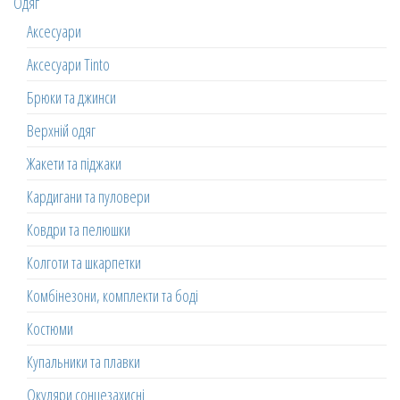
Одяг
Аксесуари
Аксесуари Tinto
Брюки та джинси
Верхній одяг
Жакети та піджаки
Кардигани та пуловери
Ковдри та пелюшки
Колготи та шкарпетки
Комбінезони, комплекти та боді
Костюми
Купальники та плавки
Окуляри сонцезахисні