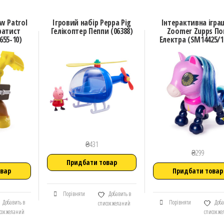
w Patrol
Ігровий набір Peppa Pig
Інтерактивна ігра
ратист
Гелікоптер Пеппи (06388)
Zoomer Zupps По
655-10)
Електра (SM14425/1
₴
431
₴
299
Придбати товар
овар
Придбати товар
Порівняти
Добавить в
Добавить в
Порівняти
Доба
список желаний
сок желаний
список ж