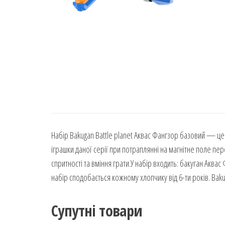
Набір Bakugan Battle planet Аквас Фангзор базовий — це 
іграшки даної серії при потраплянні на магнітне поле пе
спритності та вміння грати.У набір входить: бакуган Аква
набір сподобається кожному хлопчику від 6-ти років. Bak
Супутні товари