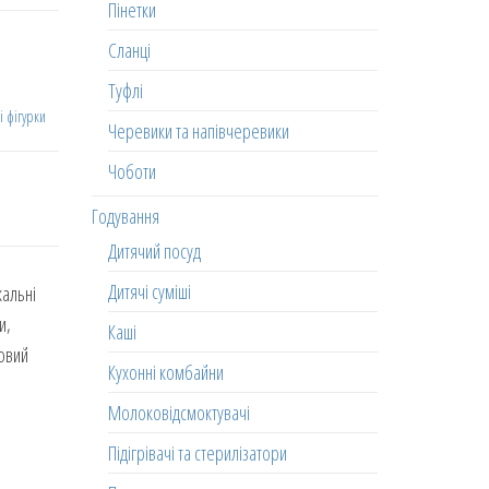
Пінетки
Сланці
Туфлі
і фігурки
Черевики та напівчеревики
Чоботи
Годування
Дитячий посуд
Дитячі суміші
кальні
и,
Каші
ровий
Кухонні комбайни
Молоковідсмоктувачі
Підігрівачі та стерилізатори