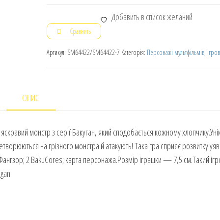
Добавить в список желаний
Сравнить
Артикул:
SM64422/SM64422-7
Категорія:
Персонажі мультфільмів, ігров
ОПИС
яскравий монстр з серії Бакуган, який сподобається кожному хлопчику.Уні
ретворюються на грізного монстра й атакують! Така гра сприяє розвитку уяв
с Фангзор; 2 BakuCores; карта персонажа.Розмір іграшки — 7,5 см.Такий іг
ugan