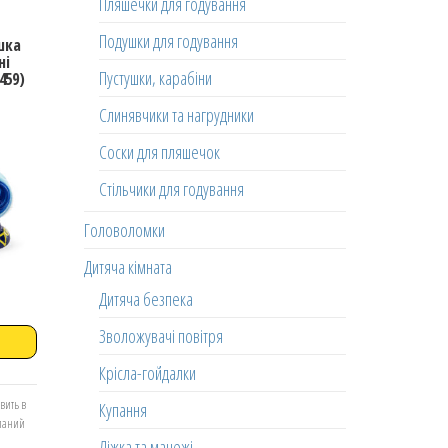
Пляшечки для годування
Подушки для годування
шка
ні
Пустушки, карабіни
459)
Слинявчики та нагрудники
Соски для пляшечок
Стільчики для годування
Головоломки
Дитяча кімната
Дитяча безпека
Зволожувачі повітря
Крісла-гойдалки
вить в
Купання
еланий
Ліжка та манежі