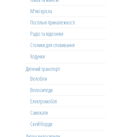
М'які крісла
Постільні приналежності
Радіо та відеоняні
Столики для сповивання
Ходунки
Дитячий транспорт
Велобіги
Велосипеди
Електромобілі
Самокати
Скейтборди
Дитячі велосипеди