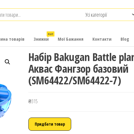
.com.ua
-
итячих
Hot!
рина товарів
Знижки
Мої Бажання
Контакти
Blog
Набір Bakugan Battle pla
Аквас Фангзор базовий
(SM64422/SM64422-7)
₴
315
Придбати товар