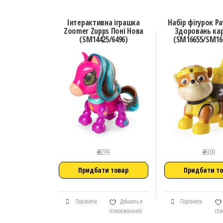
Інтерактивна іграшка
Набір фігурок Pa
Zoomer Zupps Поні Нова
Здоровань ка
(SM14425/6496)
(SM16655/SM16
₴
299
₴
309
Придбати товар
Придбати т
Порівняти
Добавить в
Порівняти
список желаний
спи