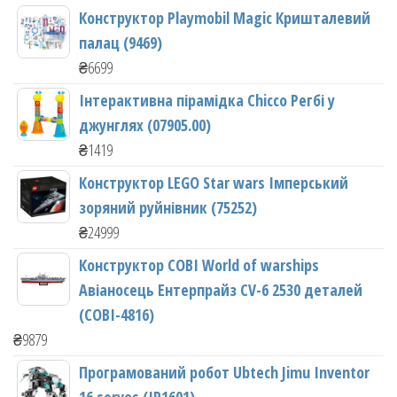
Конструктор Playmobil Magic Кришталевий
палац (9469)
₴
6699
Інтерактивна пірамідка Chicco Регбі у
джунглях (07905.00)
₴
1419
Конструктор LEGO Star wars Імперський
зоряний руйнівник (75252)
₴
24999
Конструктор COBI World of warships
Авіаносець Ентерпрайз CV-6 2530 деталей
(COBI-4816)
₴
9879
Програмований робот Ubtech Jimu Inventor