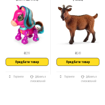
₴
299
₴
249
Придбати товар
Придбати товар
Порівняти
Добавить в
Порівняти
Добавить в
список желаний
список желаний