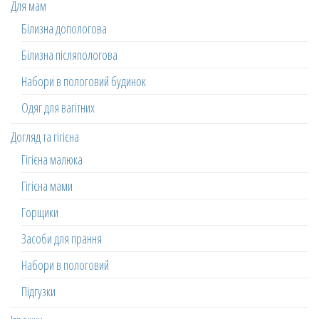
Для мам
Білизна допологова
Білизна післяпологова
Набори в пологовий будинок
Одяг для вагітних
Догляд та гігієна
Гігієна малюка
Гігієна мами
Горщики
Засоби для прання
Набори в пологовий
Підгузки