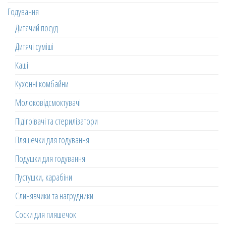
Годування
Дитячий посуд
Дитячі суміші
Каші
Кухонні комбайни
Молоковідсмоктувачі
Підігрівачі та стерилізатори
Пляшечки для годування
Подушки для годування
Пустушки, карабіни
Слинявчики та нагрудники
Соски для пляшечок