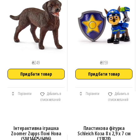
₴
249
₴
359
Придбати товар
Придбати товар
Порівняти
Добавить в
Порівняти
Добавить в
список желаний
список желаний
Інтерактивна іграшка
Пластикова фігурка
Zoomer Zupps Поні Нова
Schleich Коза 8 х 2,9 х 7 см
(SM14425/6496)
(13828)