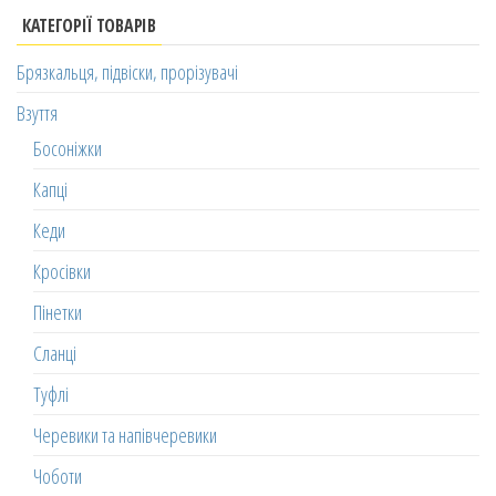
КАТЕГОРІЇ ТОВАРІВ
Брязкальця, підвіски, прорізувачі
Взуття
Босоніжки
Капці
Кеди
Кросівки
Пінетки
Сланці
Туфлі
Черевики та напівчеревики
Чоботи