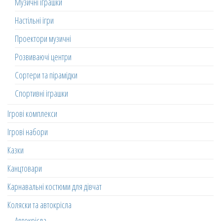
Музичні іграшки
Настільні ігри
Проектори музичні
Розвиваючі центри
Сортери та пірамідки
Спортивні іграшки
Ігрові комплекси
Ігрові набори
Казки
Канцтовари
Карнавальні костюми для дівчат
Коляски та автокрісла
Автокрісла