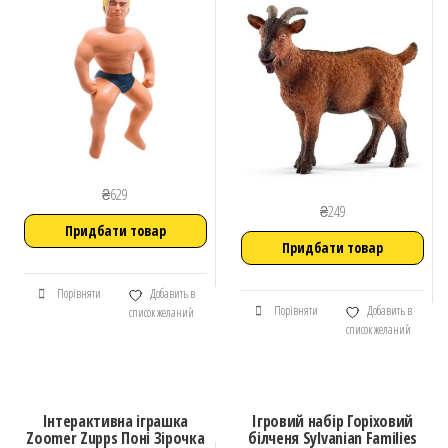
₴
629
₴
249
Придбати товар
Придбати товар
Порівняти
Добавить в
Порівняти
Добавить в
список желаний
список желаний
Інтерактивна іграшка
Ігровий набір Горіховий
Zoomer Zupps Поні Зірочка
білченя Sylvanian Families