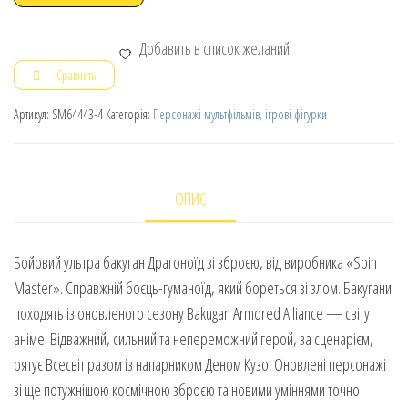
Добавить в список желаний
Сравнить
Артикул:
SM64443-4
Категорія:
Персонажі мультфільмів, ігрові фігурки
ОПИС
Бойовий ультра бакуган Драгоноїд зі зброєю, від виробника «Spin
Master». Справжній боєць-гуманоїд, який бореться зі злом. Бакугани
походять із оновленого сезону Bakugan Armored Alliance — світу
аніме. Відважний, сильний та непереможний герой, за сценарієм,
рятує Всесвіт разом із напарником Деном Кузо. Оновлені персонажі
зі ще потужнішою космічною зброєю та новими уміннями точно