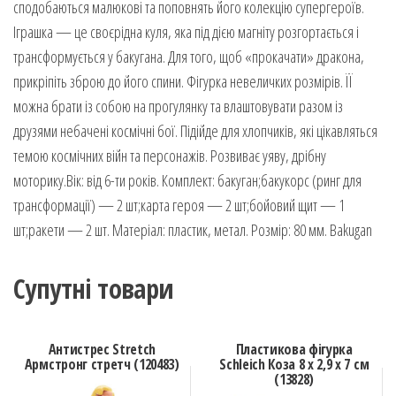
сподобаються малюкові та поповнять його колекцію супергероїв.
Іграшка — це своєрідна куля, яка під дією магніту розгортається і
трансформується у бакугана. Для того, щоб «прокачати» дракона,
прикріпіть зброю до його спини. Фігурка невеличких розмірів. ЇЇ
можна брати із собою на прогулянку та влаштовувати разом із
друзями небачені космічні бої. Підійде для хлопчиків, які цікавляться
темою космічних війн та персонажів. Розвиває уяву, дрібну
моторику.Вік: від 6-ти років. Комплект: бакуган;бакукорс (ринг для
трансформації) — 2 шт;карта героя — 2 шт;бойовий щит — 1
шт;ракети — 2 шт. Матеріал: пластик, метал. Розмір: 80 мм. Bakugan
Супутні товари
Антистрес Stretch
Пластикова фігурка
Армстронг стретч (120483)
Schleich Коза 8 х 2,9 х 7 см
(13828)