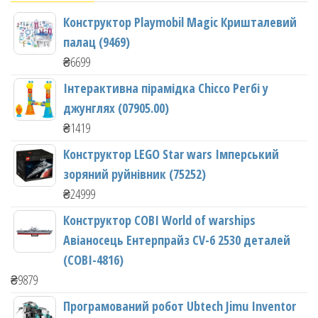
Конструктор Playmobil Magic Кришталевий
палац (9469)
₴
6699
Інтерактивна пірамідка Chicco Регбі у
джунглях (07905.00)
₴
1419
Конструктор LEGO Star wars Імперський
зоряний руйнівник (75252)
₴
24999
Конструктор COBI World of warships
Авіаносець Ентерпрайз CV-6 2530 деталей
(COBI-4816)
₴
9879
Програмований робот Ubtech Jimu Inventor