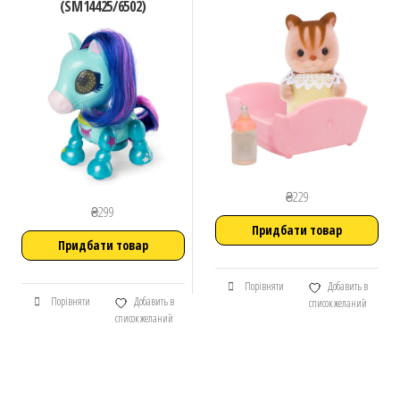
(SM14425/6502)
₴
229
₴
299
Придбати товар
Придбати товар
Порівняти
Добавить в
Порівняти
Добавить в
список желаний
список желаний