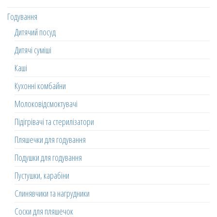
Годування
Дитячий посуд
Дитячі суміші
Каші
Кухонні комбайни
Молоковідсмоктувачі
Підігрівачі та стерилізатори
Пляшечки для годування
Подушки для годування
Пустушки, карабіни
Слинявчики та нагрудники
Соски для пляшечок