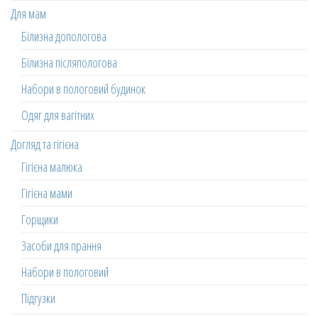
Для мам
Білизна допологова
Білизна післяпологова
Набори в пологовий будинок
Одяг для вагітних
Догляд та гігієна
Гігієна малюка
Гігієна мами
Горщики
Засоби для прання
Набори в пологовий
Підгузки