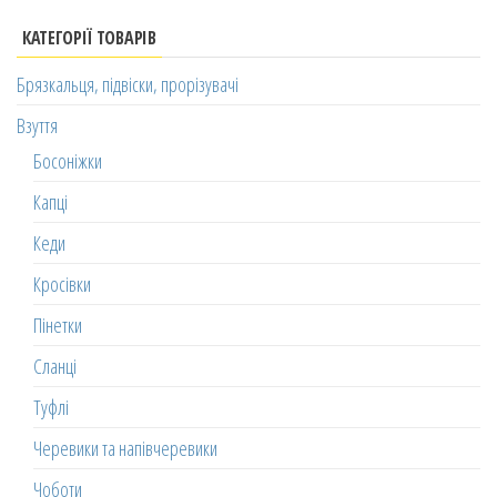
КАТЕГОРІЇ ТОВАРІВ
Брязкальця, підвіски, прорізувачі
Взуття
Босоніжки
Капці
Кеди
Кросівки
Пінетки
Сланці
Туфлі
Черевики та напівчеревики
Чоботи