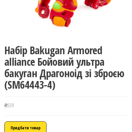
Набір Bakugan Armored
alliance Бойовий ультра
бакуган Драгоноід зі зброєю
(SM64443-4)
₴
559
Придбати товар