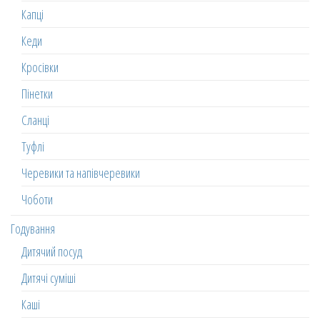
Капці
Кеди
Кросівки
Пінетки
Сланці
Туфлі
Черевики та напівчеревики
Чоботи
Годування
Дитячий посуд
Дитячі суміші
Каші