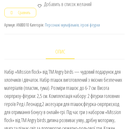
Добавить в список желаний
Сравнить
Артикул:
ANB0010
Категорія:
Персонажі мультфільмів, ігрові фігурки
ОПИС
Набір «Mission flock» від ТМ Angry birds — чудовий подарунок для
хлопчиків і дівчаток. Набір пташок виготовлений з якісних безпечних
матеріалів (пластик, гума). Розміри пташок: до 6-7 см. Висота
сюрпризу-фігурки: 2,5 см. Комплектація набору: 2 фігурки головних
героїв Ред і Леонард;2 аксесуари для пташок;фігурка-сюрприз;код
для отримання бонусу в онлайн-грі. Під час гри з набором «Mission
flock» від ТМ Angry birds дитина розвиває уяву, дрібну моторику,
увагу та пізнає світ за допомогою сюжетно-рольової гри. Кожен