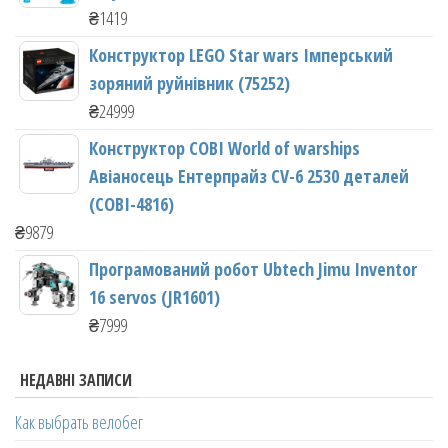
₴
1419
Конструктор LEGO Star wars Імперський
зоряний руйнівник (75252)
₴
24999
Конструктор COBI World of warships
Авіаносець Ентерпрайз CV-6 2530 деталей
(COBI-4816)
₴
9879
Програмований робот Ubtech Jimu Inventor
16 servos (JR1601)
₴
7999
НЕДАВНІ ЗАПИСИ
Как выбрать велобег