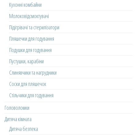
Кухонні комбайни
Молоковідсмоктувачі
Підігрівачі та стерилізатори
Пляшечки для годування
Подушки для годування
Пустушки, карабіни
Слинявчики та нагрудники
Соски для пляшечок
Стільчики для годування
Головоломки
Дитяча кімната
Дитяча безпека