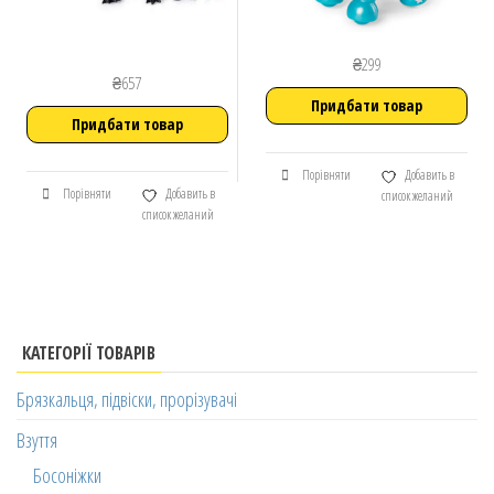
₴
299
₴
657
Придбати товар
Придбати товар
Порівняти
Добавить в
Порівняти
Добавить в
список желаний
список желаний
КАТЕГОРІЇ ТОВАРІВ
Брязкальця, підвіски, прорізувачі
Взуття
Босоніжки