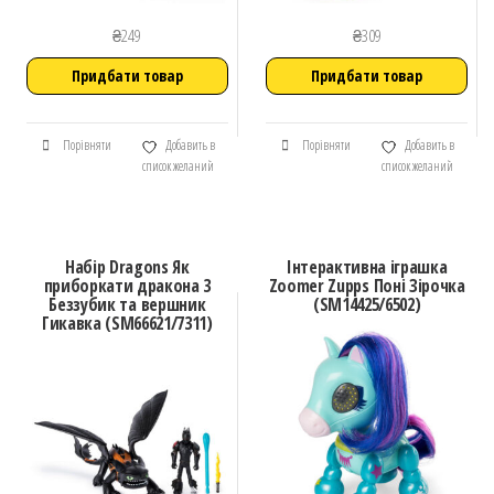
₴
249
₴
309
Придбати товар
Придбати товар
Порівняти
Добавить в
Порівняти
Добавить в
список желаний
список желаний
Набір Dragons Як
Інтерактивна іграшка
приборкати дракона 3
Zoomer Zupps Поні Зірочка
Беззубик та вершник
(SM14425/6502)
Гикавка (SM66621/7311)