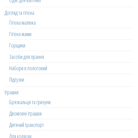
Одяг для вагітних
Догляд та гігієна
Гігієна малюка
Гігієна мами
Горщики
Засоби для прання
Набори в пологовий
Підгузки
Іграшки
Брязкальця та гризуни
Двомовні іграшки
Дитячий транспорт
Для коляски