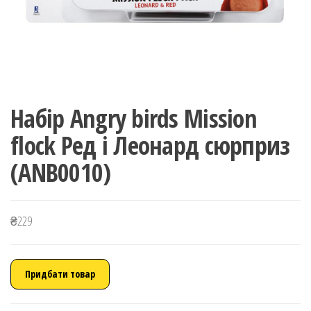
Набір Angry birds Mission
flock Ред і Леонард сюрприз
(ANB0010)
₴
229
Придбати товар