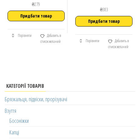
₴
279
₴
383
Придбати товар
Придбати товар
Порівняти
Добавить в
Порівняти
Добавить в
список желаний
список желаний
КАТЕГОРІЇ ТОВАРІВ
Брязкальця, підвіски, прорізувачі
Взуття
Босоніжки
Капці