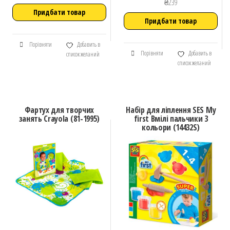
₴
239
Придбати товар
Придбати товар
Порівняти
Добавить в
Порівняти
Добавить в
список желаний
список желаний
Фартух для творчих
Набір для ліплення SES My
занять Crayola (81-1995)
first Вмілі пальчики 3
кольори (14432S)