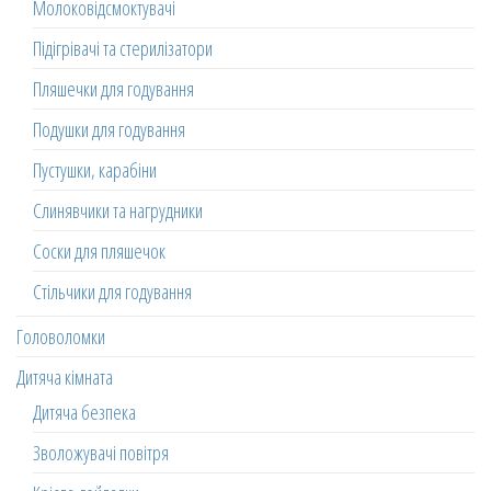
Молоковідсмоктувачі
Підігрівачі та стерилізатори
Пляшечки для годування
Подушки для годування
Пустушки, карабіни
Слинявчики та нагрудники
Соски для пляшечок
Стільчики для годування
Головоломки
Дитяча кімната
Дитяча безпека
Зволожувачі повітря