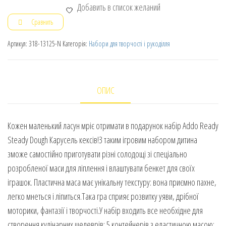
Добавить в список желаний
Сравнить
Артикул:
318-13125-N
Категорія:
Набори для творчості і рукоділля
ОПИС
Кожен маленький ласун мріє отримати в подарунок набір Addo Ready
Steady Dough Карусель кексів!З таким ігровим набором дитина
зможе самостійно приготувати різні солодощі зі спеціально
розробленої маси для ліплення і влаштувати бенкет для своїх
іграшок. Пластична маса має унікальну текстуру: вона приємно пахне,
легко мнеться і ліпиться.Така гра сприяє розвитку уяви, дрібної
моторики, фантазії і творчості.У набір входить все необхідне для
створення кулінарних шедеврів: 5 контейнерів з еластичною масою;