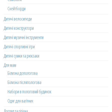
Скейтборди
Дитячі велосипеди
Дитячі конструктори
Дитячі музичні інструменти
Дитячі спортивні ігри
Дитячі сумки та рюкзаки
Для мам
Білизна допологова
Білизна післяпологова
Набори в пологовий будинок
Одяг для вагітних
Догляд та гігієна