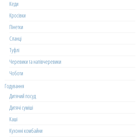
Кеди
Кросівки
Пінетки
Сланці
Туфлі
Черевики та напівчеревики
Чоботи
Годування
Дитячий посуд
Дитячі суміші
Каші
Кухонні комбайни