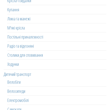
Крісла-гойдалки
Купання
Ліжка та манежі
М'які крісла
Постільні приналежності
Радіо та відеоняні
Столики для сповивання
Ходунки
Дитячий транспорт
Велобіги
Велосипеди
Електромобілі
Самокати