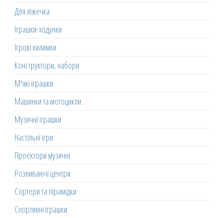
Для ліжечка
Іграшки-ходунки
Ігрові килимки
Конструктори, набори
М'які іграшки
Машинки та мотоцикли
Музичні іграшки
Настільні ігри
Проектори музичні
Розвиваючі центри
Сортери та пірамідки
Спортивні іграшки