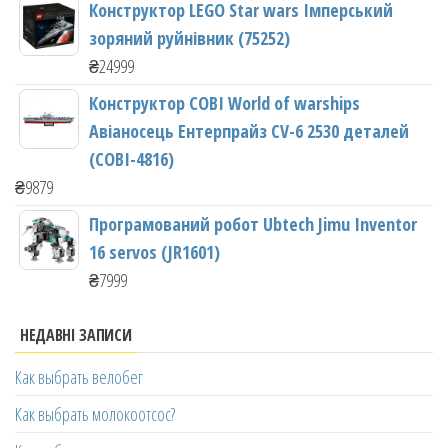
Конструктор LEGO Star wars Імперський
зоряний руйнівник (75252)
₴
24999
Конструктор COBI World of warships
Авіаносець Ентерпрайз CV-6 2530 деталей
(COBI-4816)
₴
9879
Програмований робот Ubtech Jimu Inventor
16 servos (JR1601)
₴
7999
НЕДАВНІ ЗАПИСИ
Как выбрать велобег
Как выбрать молокоотсос?