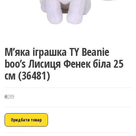
М’яка іграшка TY Beanie
boo’s Лисиця Фенек біла 25
см (36481)
₴
289
Придбати товар