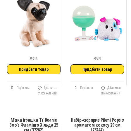
₴
396
₴
599
Придбати товар
Придбати товар
Порівняти
Добавить в
Порівняти
Добавить в
список желаний
список желаний
М’яка іграшка TY Beanie
Набір-сюрприз Pikmi Pops з
Boo’s Фламінго Хільда 25
ароматом кокосу 29 см
см (37262)
(75247)