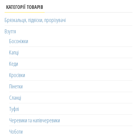
КАТЕГОРІЇ ТОВАРІВ
Брязкальця, підвіски, прорізувачі
Взуття
Босоніжки
Капці
Кеди
Кросівки
Пінетки
Сланці
Туфлі
Черевики та напівчеревики
Чоботи