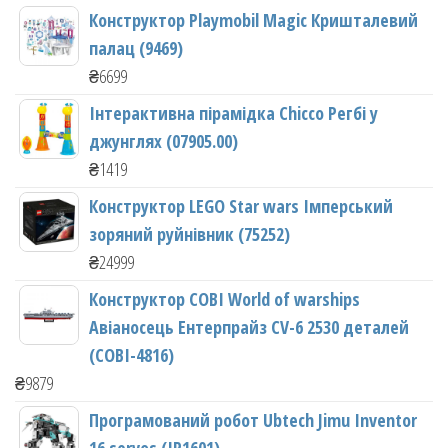
Конструктор Playmobil Magic Кришталевий
палац (9469)
₴
6699
Інтерактивна пірамідка Chicco Регбі у
джунглях (07905.00)
₴
1419
Конструктор LEGO Star wars Імперський
зоряний руйнівник (75252)
₴
24999
Конструктор COBI World of warships
Авіаносець Ентерпрайз CV-6 2530 деталей
(COBI-4816)
₴
9879
Програмований робот Ubtech Jimu Inventor