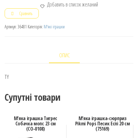
Добавить в список желаний
Сравнить
Артикул:
36481
Категорія:
М'які іграшки
ОПИС
TY
Супутні товари
М’яка іграшка Тигрес
М’яка іграшка-сюрприз
Собачка мопс 23 см
Pikmi Pops Песик Еспі 20 см
(СО-0108)
(75169)