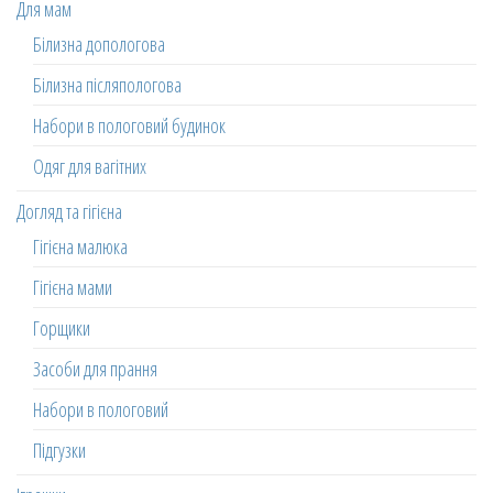
Для мам
Білизна допологова
Білизна післяпологова
Набори в пологовий будинок
Одяг для вагітних
Догляд та гігієна
Гігієна малюка
Гігієна мами
Горщики
Засоби для прання
Набори в пологовий
Підгузки