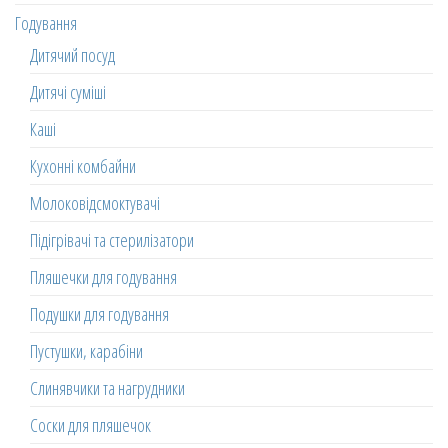
Годування
Дитячий посуд
Дитячі суміші
Каші
Кухонні комбайни
Молоковідсмоктувачі
Підігрівачі та стерилізатори
Пляшечки для годування
Подушки для годування
Пустушки, карабіни
Слинявчики та нагрудники
Соски для пляшечок