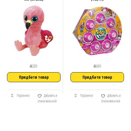
₴
289
₴
699
Придбати товар
Придбати товар
Порівняти
Добавить в
Порівняти
Добавить в
список желаний
список желаний