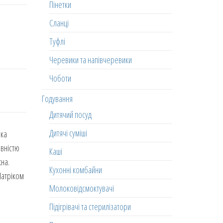
Пінетки
Сланці
Туфлі
Черевики та напівчеревики
Чоботи
Годування
Дитячий посуд
Дитячі суміші
шка
овністю
Каші
на.
Кухонні комбайни
Патріком
Молоковідсмоктувачі
Підігрівачі та стерилізатори