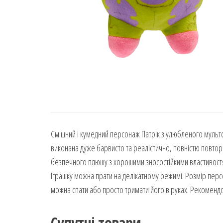
Смішний і кумедний персонаж Патрік з улюбленого мультс
виконана дуже барвисто та реалістично, повністю повтор
безпечного плюшу з хорошими зносостійкими властивостя
Іграшку можна прати на делікатному режимі. Розмір персо
можна спати або просто тримати його в руках. Рекомендов
Супутні товари