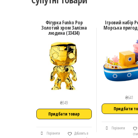
Фігурка Funko Pop
Ігровий набір P
Золотий хром Залізна
Морська пригода
людина (33434)
₴
641
₴
349
Придбати т
Придбати товар
Порівняти
Порівняти
Добавить в
спи