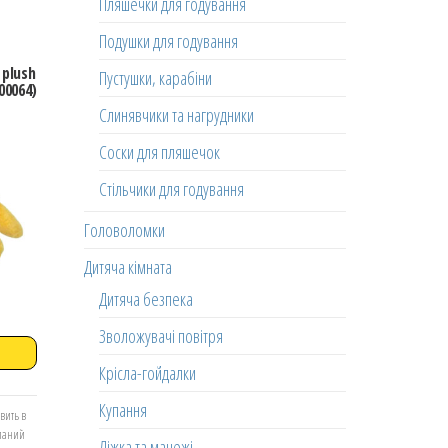
Пляшечки для годування
Подушки для годування
 plush
Пустушки, карабіни
00064)
Слинявчики та нагрудники
Соски для пляшечок
Стільчики для годування
Головоломки
Дитяча кімната
Дитяча безпека
Зволожувачі повітря
Крісла-гойдалки
Купання
вить в
еланий
Ліжка та манежі