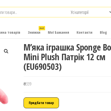
.com.ua
-
итячих
Hot!
рина товарів
Знижки
Мої Бажання
Контакти
Blog
М’яка іграшка Sponge B
Mini Plush Патрік 12 см
(EU690503)
₴
339
Придбати товар