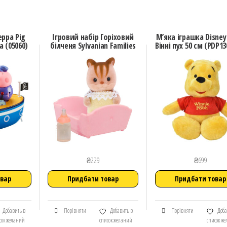
eppa Pig
Ігровий набір Горіховий
М’яка іграшка Disney
 (05060)
білченя Sylvanian Families
Вінні пух 50 см (PDP13
₴
229
₴
699
овар
Придбати товар
Придбати товар
Добавить в
Порівняти
Добавить в
Порівняти
Доба
сок желаний
список желаний
список ж