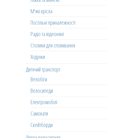
М'які крісла
Постільні приналежності
Радіо та відеоняні
Столики для сповивання
Ходунки
Дитячий транспорт
Велобіги
Велосипеди
Електромобілі
Самокати
Скейтборди
Дитячі велосипеди