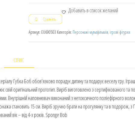
Добавить в список желаний
Сравнить
Артикул:
EU690503
Категорія:
Персонажі мультфільмів, ігрові фігурки
ОПИС
еріалу Губка Боб обов’язково порадує дитину та подарує веселу гру. Ігра
ює свій оригінальний прототип. Виріб виготовлено з сертифікованого та п
ми. Внутрішній наповнювач виконаний з нетоксичного поліефірного волок
нажа становить 15 см. Виріб зручно брати на прогулянку та в подорож, з 
аний вік – від 4-х років. Sponge Bob