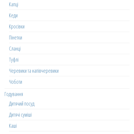
Капці
Кеди
Кросівки
Пінетки
Сланці
Туфлі
Черевики та напівчеревики
Чоботи
Годування
Дитячий посуд
Дитячі суміші
Каші