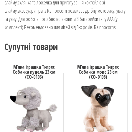
слайму;склянка та ложечка для приготування коктейлю зі
слайму;аксесуари.Гра із Rainbocorn розвиває дрібну моторику, увагу
та уяву. Для роботи потрібно встановити 3 батарейки типу ААА (у
комплекті).Рекомендовано для дітей від 3-х років. Rainbocorns
Супутні товари
М’яка іграшка Тигрес
М’яка іграшка Тигрес
Собачка пудель 23 см
Собачка мопс 23 см
(СО-0106)
(СО-0108)