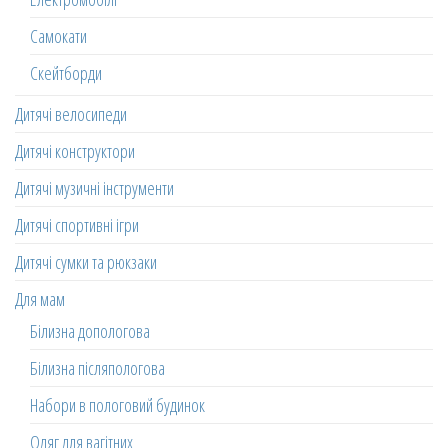
Самокати
Скейтборди
Дитячі велосипеди
Дитячі конструктори
Дитячі музичні інструменти
Дитячі спортивні ігри
Дитячі сумки та рюкзаки
Для мам
Білизна допологова
Білизна післяпологова
Набори в пологовий будинок
Одяг для вагітних