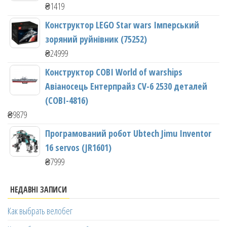
₴
1419
Конструктор LEGO Star wars Імперський
зоряний руйнівник (75252)
₴
24999
Конструктор COBI World of warships
Авіаносець Ентерпрайз CV-6 2530 деталей
(COBI-4816)
₴
9879
Програмований робот Ubtech Jimu Inventor
16 servos (JR1601)
₴
7999
НЕДАВНІ ЗАПИСИ
Как выбрать велобег