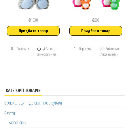
₴
1030
₴
299
Придбати товар
Придбати товар
Порівняти
Добавить в
Порівняти
Добавить в
список желаний
список желаний
КАТЕГОРІЇ ТОВАРІВ
Брязкальця, підвіски, прорізувачі
Взуття
Босоніжки