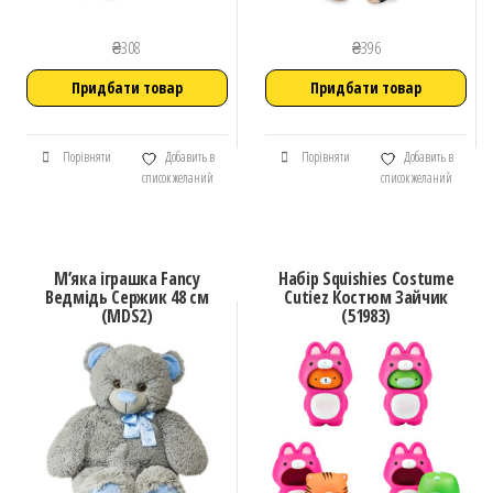
₴
308
₴
396
Придбати товар
Придбати товар
Порівняти
Добавить в
Порівняти
Добавить в
список желаний
список желаний
М’яка іграшка Fancy
Набір Squishies Costume
Ведмідь Сержик 48 см
Cutiez Костюм Зайчик
(MDS2)
(51983)