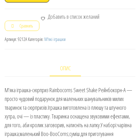
Добавить в список желаний
Сравнить
Артикул:
9212A
Категорія:
М'які іграшки
ОПИС
М’яка іграшка-сюрприз Rainbocorns Sweet Shake Рейнбокорн-A —
просто чудовий подарунок для маленьких шанувальників милих
тваринок та сюрпризів.Іграшка виготовлена із плюшу та штучного
хутра, очі — із пластику. Тваринка оснащена звуковими ефектами,
для того, аби кролик заговорив, натисніть на лапку.У наборі:чарівна
іграшка;маленький Boo-BooCorns;суміш для приготування