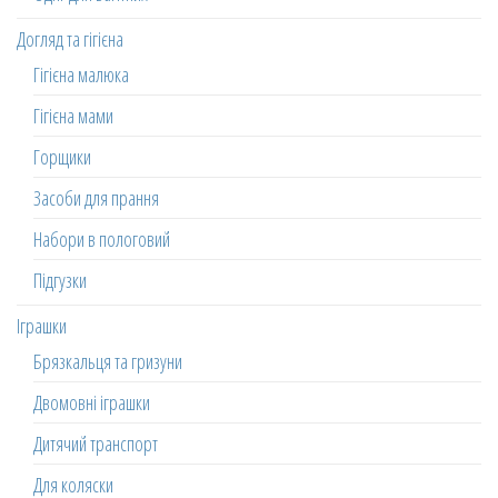
Догляд та гігієна
Гігієна малюка
Гігієна мами
Горщики
Засоби для прання
Набори в пологовий
Підгузки
Іграшки
Брязкальця та гризуни
Двомовні іграшки
Дитячий транспорт
Для коляски