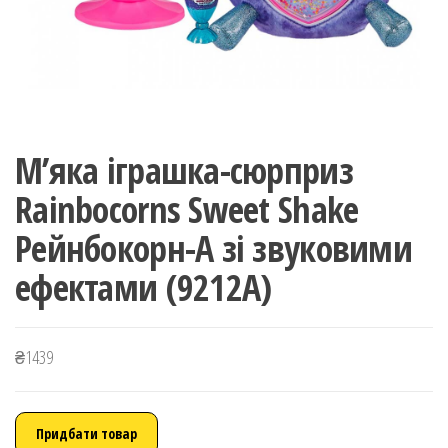
М’яка іграшка-сюрприз
Rainbocorns Sweet Shake
Рейнбокорн-A зі звуковими
ефектами (9212A)
₴
1439
Придбати товар