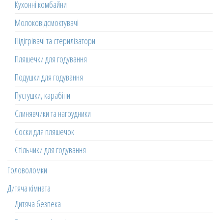
Кухонні комбайни
Молоковідсмоктувачі
Підігрівачі та стерилізатори
Пляшечки для годування
Подушки для годування
Пустушки, карабіни
Слинявчики та нагрудники
Соски для пляшечок
Стільчики для годування
Головоломки
Дитяча кімната
Дитяча безпека