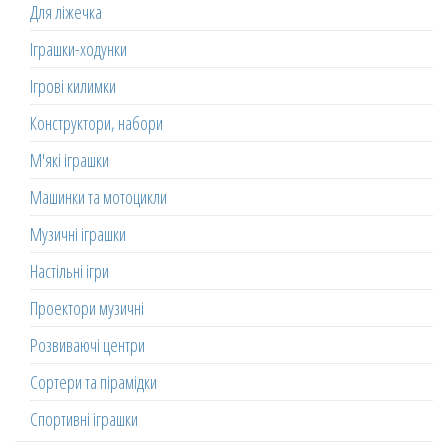
Для ліжечка
Іграшки-ходунки
Ігрові килимки
Конструктори, набори
М'які іграшки
Машинки та мотоцикли
Музичні іграшки
Настільні ігри
Проектори музичні
Розвиваючі центри
Сортери та пірамідки
Спортивні іграшки