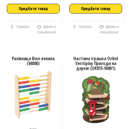
Придбати товар
Придбати товар
Порівняти
Добавить в
Порівняти
Добавить в
список желаний
список желаний
Рахівниця Bino велика
Настінна іграшка Oribel
(84000)
Veritiplay Пригоди на
дереві (OR815-90001)