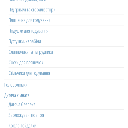
Підігрівачі та стерилізатори
Пляшечки для годування
Подушки для годування
Пустушки, карабіни
Слинявчики та нагрудники
Соски для пляшечок
Стільчики для годування
Головоломки
Дитяча кімната
Дитяча безпека
Зволожувачі повітря
Крісла-гойдалки