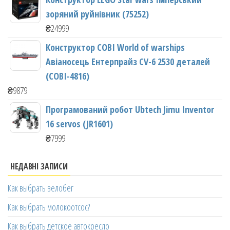
зоряний руйнівник (75252)
₴
24999
Конструктор COBI World of warships
Авіаносець Ентерпрайз CV-6 2530 деталей
(COBI-4816)
₴
9879
Програмований робот Ubtech Jimu Inventor
16 servos (JR1601)
₴
7999
НЕДАВНІ ЗАПИСИ
Как выбрать велобег
Как выбрать молокоотсос?
Как выбрать детское автокресло