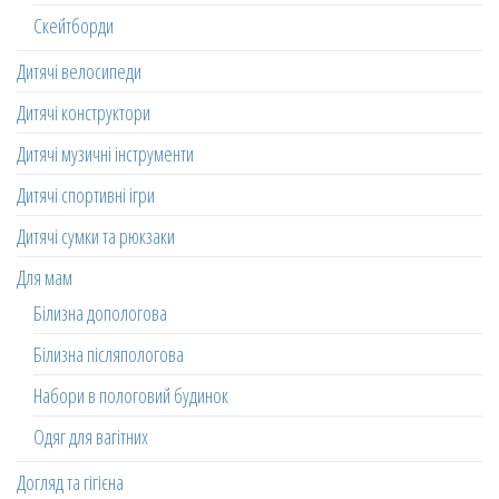
Скейтборди
Дитячі велосипеди
Дитячі конструктори
Дитячі музичні інструменти
Дитячі спортивні ігри
Дитячі сумки та рюкзаки
Для мам
Білизна допологова
Білизна післяпологова
Набори в пологовий будинок
Одяг для вагітних
Догляд та гігієна