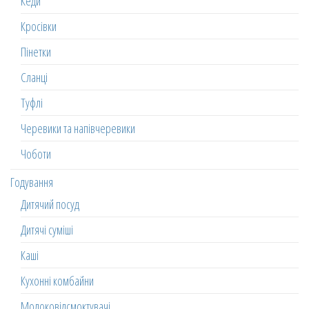
Кеди
Кросівки
Пінетки
Сланці
Туфлі
Черевики та напівчеревики
Чоботи
Годування
Дитячий посуд
Дитячі суміші
Каші
Кухонні комбайни
Молоковідсмоктувачі