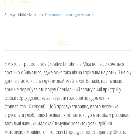
Сравнить
Артикул:
14464S
Категорія:
Розвиваючі іграшки для малюків
ОПИС
З м’якою іграшкою Ses Creative Emotimals Міка не лише хочеться
постійно обніматися, адже вона така ніжна і приємна на дотик. З нею у
дитини є можливість слухати знайомий голос батьків, навіть якщо
вони не перебувають поруч.Спеціальний записуючий пристрій у
формі серця дозволяє записувати голосові повідомлення
(тривалістю 10 секунд). Щоб прослухати запис, варто легенько
струсонути улюбленця.Поєднання різних текстур матеріалу розвиває
тактильні навички малюка.Стимулює розвиток уяви, дрібної
моторики, емоційного інтелекту і спрощує процес адаптації.Висота