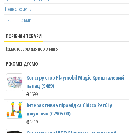
Трансформери
Шкільні пенали
ПОРІВНЯЙ ТОВАРИ
Немає товарів для порівняння
РЕКОМЕНДУЄМО
Конструктор Playmobil Magic Кришталевий
палац (9469)
₴
6699
Інтерактивна пірамідка Chicco Регбі у
джунглях (07905.00)
₴
1419
Конструктор LEGO Star wars Імперський