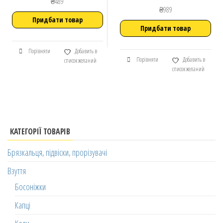
₴
489
₴
989
Придбати товар
Придбати товар
Порівняти
Добавить в
Порівняти
Добавить в
список желаний
список желаний
КАТЕГОРІЇ ТОВАРІВ
Брязкальця, підвіски, прорізувачі
Взуття
Босоніжки
Капці