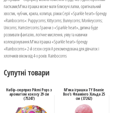
паєтками;М’яка іграшка може мати блискучі лапки, оригінальний
хвостик, чубчик, крила, копитця, ріжки.Серії «Sparkle heart» бренду
«Rainbocorns»: Puppycorns; Kittycorns; Bunnycorns; Monkeycorns;
Unicorns; Hamstercorns.Граючи з «Sparkle heart», дитина буде
розвивати фантазію, логічне мислення, уяву та навички
колекціонування.М’яка іграшка «Sparkle heart» бренду
«Rainbocorns» 2-й сезон серія А рекомендована для дівчаток і
хлопчиків віком від 4-х років. Rainbocorns
Супутні товари
Набір-сюрприз Pikmi Pops з
М’яка іграшка TY Beanie
ароматом кокосу 29 см
Boo’s Фламінго Хільда 25
(75247)
см (37262)