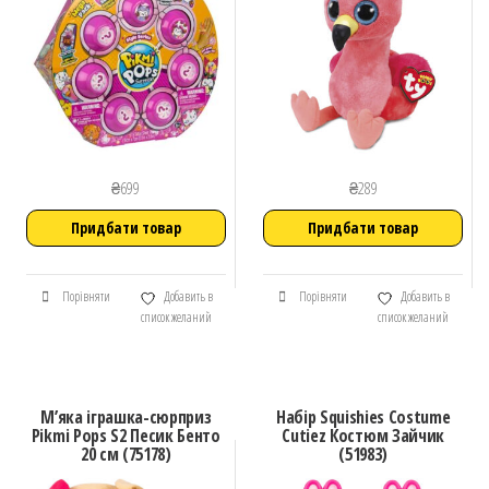
₴
699
₴
289
Придбати товар
Придбати товар
Порівняти
Добавить в
Порівняти
Добавить в
список желаний
список желаний
М’яка іграшка-сюрприз
Набір Squishies Costume
Pikmi Pops S2 Песик Бенто
Cutiez Костюм Зайчик
20 см (75178)
(51983)