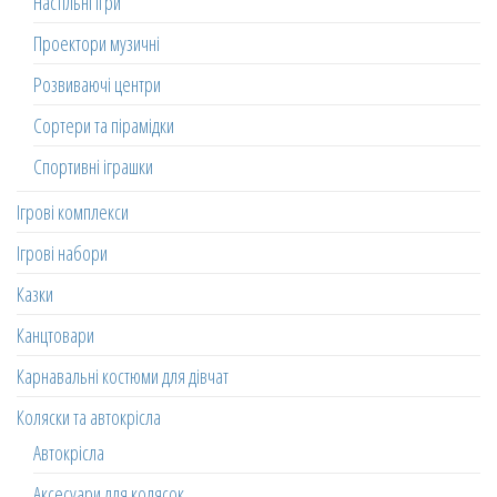
Настільні ігри
Проектори музичні
Розвиваючі центри
Сортери та пірамідки
Спортивні іграшки
Ігрові комплекси
Ігрові набори
Казки
Канцтовари
Карнавальні костюми для дівчат
Коляски та автокрісла
Автокрісла
Аксесуари для колясок