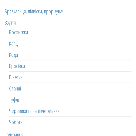
Брязкальця, підвіски, прорізувачі
Взуття
Босоніжки
Капці
Кеди
Кросівки
Пінетки
Сланці
Туфлі
Черевики та напівчеревики
Чоботи
Годування