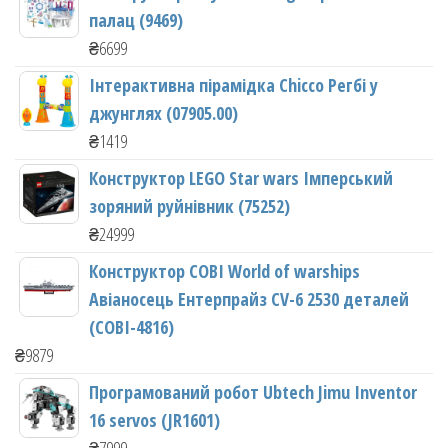
палац (9469)
₴
6699
Інтерактивна пірамідка Chicco Регбі у
джунглях (07905.00)
₴
1419
Конструктор LEGO Star wars Імперський
зоряний руйнівник (75252)
₴
24999
Конструктор COBI World of warships
Авіаносець Ентерпрайз CV-6 2530 деталей
(COBI-4816)
₴
9879
Програмований робот Ubtech Jimu Inventor
16 servos (JR1601)