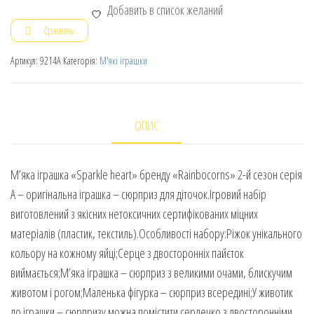
Добавить в список желаний
Сравнить
Артикул:
9214A
Категорія:
М'які іграшки
ОПИС
М’яка іграшка «Sparkle heart» бренду «Rainbocorns» 2-й сезон серія
А – оригінальна іграшка – сюрприз для діточок.Ігровий набір
виготовлений з якісних нетоксичних сертифікованих міцних
матеріалів (пластик, текстиль).Особливості набору:Ріжок унікального
кольору на кожному яйці;Серце з двосторонніх пайєток
виймається;М’яка іграшка – сюрприз з великими очами, блискучим
животом і рогом;Маленька фігурка – сюрприз всередині;У животик
до іграшки – сюрпризу можна помістити сердечко з двосторонніми