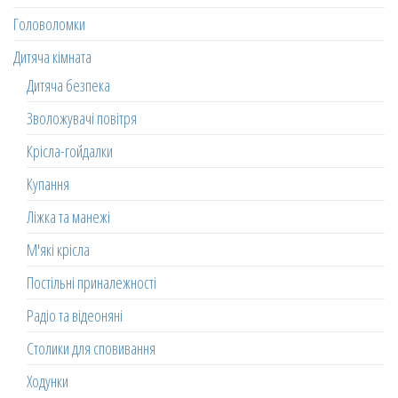
Головоломки
Дитяча кімната
Дитяча безпека
Зволожувачі повітря
Крісла-гойдалки
Купання
Ліжка та манежі
М'які крісла
Постільні приналежності
Радіо та відеоняні
Столики для сповивання
Ходунки