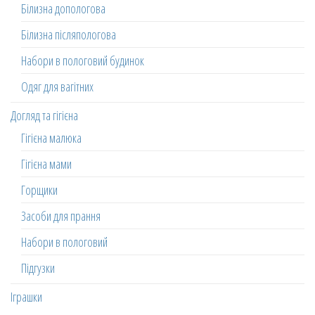
Білизна допологова
Білизна післяпологова
Набори в пологовий будинок
Одяг для вагітних
Догляд та гігієна
Гігієна малюка
Гігієна мами
Горщики
Засоби для прання
Набори в пологовий
Підгузки
Іграшки