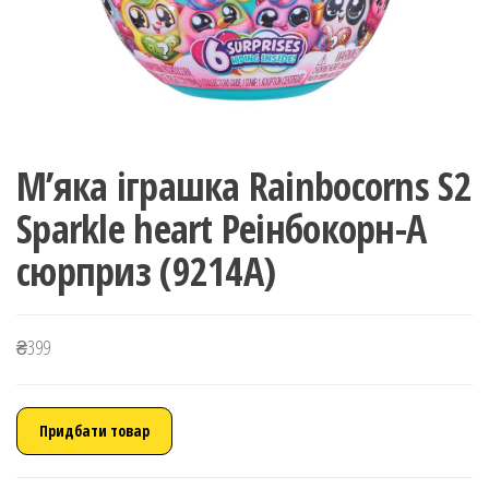
М’яка іграшка Rainbocorns S2
Sparkle heart Реінбокорн-A
сюрприз (9214A)
₴
399
Придбати товар