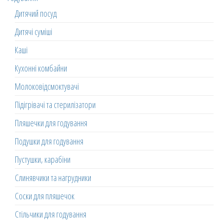
Дитячий посуд
Дитячі суміші
Каші
Кухонні комбайни
Молоковідсмоктувачі
Підігрівачі та стерилізатори
Пляшечки для годування
Подушки для годування
Пустушки, карабіни
Слинявчики та нагрудники
Соски для пляшечок
Стільчики для годування