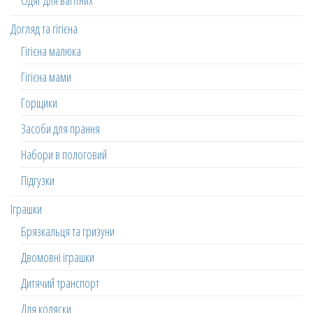
Одяг для вагітних
Догляд та гігієна
Гігієна малюка
Гігієна мами
Горщики
Засоби для прання
Набори в пологовий
Підгузки
Іграшки
Брязкальця та гризуни
Двомовні іграшки
Дитячий транспорт
Для коляски