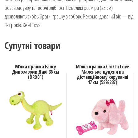
розвиває уяву та творчі здібності.Невеликі розміри (25 см)
дозволяють скрізь брати іграшку з собою. Рекомендований вік — від
3-х років. Keel Toys
Супутні товари
М’яка іграшка Fancy
М’яка іграшка Chi Chi Love
Динозаврик Дакі 36 см
Маленьке цуценя на
(DRD01)
дістанційному керуванні
17 см (5893237)