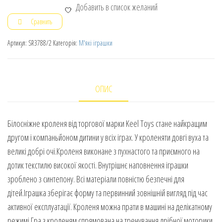
Добавить в список желаний
Сравнить
Артикул:
SR3788/2
Категорія:
М'які іграшки
ОПИС
Білосніжне кроленя від торгової марки Keel Toys стане найкращим
другом і компаньйоном дитини у всіх іграх. У кроленяти довгі вуха та
великі добрі очі.Кроленя виконане з пухнастого та приємного на
дотик текстилю високої якості. Внутрішнє наповнення іграшки
зроблено з синтепону. Всі матеріали повністю безпечні для
дітей.Іграшка зберігає форму та первинний зовнішній вигляд під час
активної експлуатації. Кроленя можна прати в машині на делікатному
режимі.Гра з кроленям спрямована на тренування дрібної моторики,