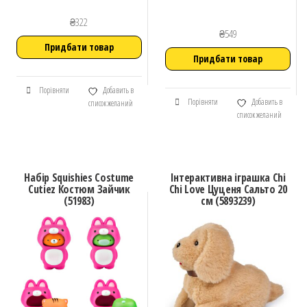
₴
322
₴
549
Придбати товар
Придбати товар
Порівняти
Добавить в
Порівняти
Добавить в
список желаний
список желаний
Набір Squishies Costume
Інтерактивна іграшка Chi
Cutiez Костюм Зайчик
Chi Love Цуценя Сальто 20
(51983)
см (5893239)