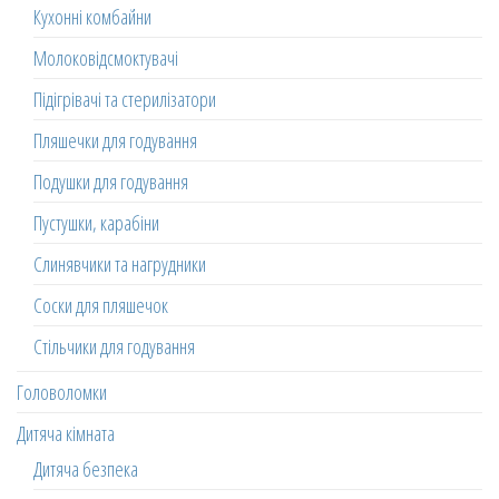
Кухонні комбайни
Молоковідсмоктувачі
Підігрівачі та стерилізатори
Пляшечки для годування
Подушки для годування
Пустушки, карабіни
Слинявчики та нагрудники
Соски для пляшечок
Стільчики для годування
Головоломки
Дитяча кімната
Дитяча безпека