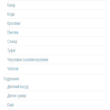
Капці
Кеди
Кросівки
Пінетки
Сланці
Туфлі
Черевики та напівчеревики
Чоботи
Годування
Дитячий посуд
Дитячі суміші
Каші