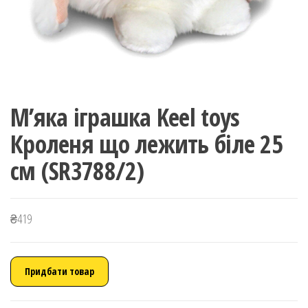
М’яка іграшка Keel toys
Кроленя що лежить біле 25
см (SR3788/2)
₴
419
Придбати товар