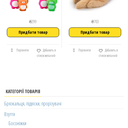
₴
299
₴
703
Придбати товар
Придбати товар
Порівняти
Добавить в
Порівняти
Добавить в
список желаний
список желаний
КАТЕГОРІЇ ТОВАРІВ
Брязкальця, підвіски, прорізувачі
Взуття
Босоніжки