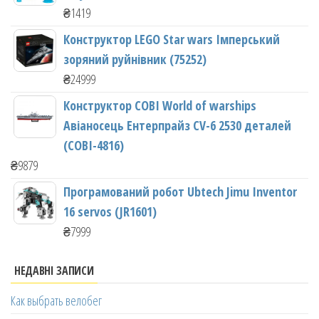
₴
1419
Конструктор LEGO Star wars Імперський
зоряний руйнівник (75252)
₴
24999
Конструктор COBI World of warships
Авіаносець Ентерпрайз CV-6 2530 деталей
(COBI-4816)
₴
9879
Програмований робот Ubtech Jimu Inventor
16 servos (JR1601)
₴
7999
НЕДАВНІ ЗАПИСИ
Как выбрать велобег