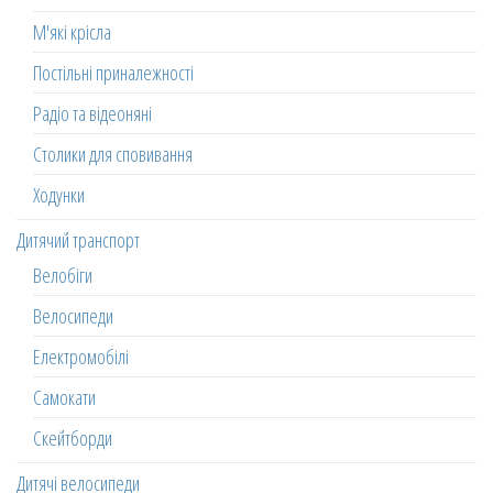
М'які крісла
Постільні приналежності
Радіо та відеоняні
Столики для сповивання
Ходунки
Дитячий транспорт
Велобіги
Велосипеди
Електромобілі
Самокати
Скейтборди
Дитячі велосипеди