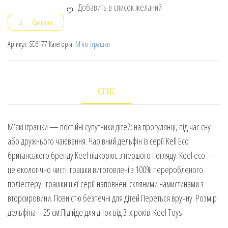
Добавить в список желаний
Сравнить
Артикул:
SE6177
Категорія:
М'які іграшки
ОПИС
М’які іграшки — постійні супутники дітей: на прогулянці, під час сну
або дружнього чаювання. Чарівний дельфін із серії Kell Eco
британського бренду Keel підкорює з першого погляду. Keel eco —
це екологічно чисті іграшки виготовлені з 100% переробленого
поліестеру. Іграшки цієї серії наповнені скляними намистинами з
вторсировини. Повністю безпечні для дітей.Переться вручну. Розмір
дельфіна – 25 см.Підійде для діток від 3-х років. Keel Toys