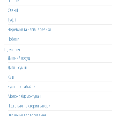
Пінетки
Сланці
Туфлі
Черевики та напівчеревики
Чоботи
Годування
Дитячий посуд
Дитячі суміші
Каші
Кухонні комбайни
Молоковідсмоктувачі
Підігрівачі та стерилізатори
Пляшечки для годування