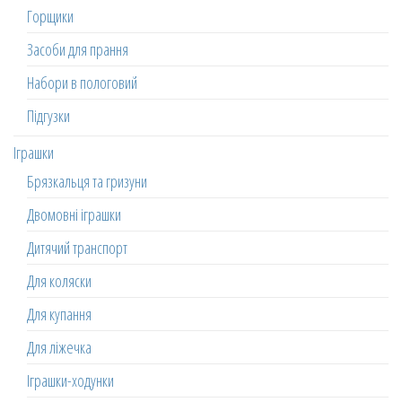
Горщики
Засоби для прання
Набори в пологовий
Підгузки
Іграшки
Брязкальця та гризуни
Двомовні іграшки
Дитячий транспорт
Для коляски
Для купання
Для ліжечка
Іграшки-ходунки