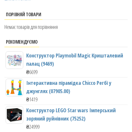
ПОРІВНЯЙ ТОВАРИ
Немає товарів для порівняння
РЕКОМЕНДУЄМО
Конструктор Playmobil Magic Кришталевий
палац (9469)
₴
6699
Інтерактивна пірамідка Chicco Регбі у
джунглях (07905.00)
₴
1419
Конструктор LEGO Star wars Імперський
зоряний руйнівник (75252)
₴
24999