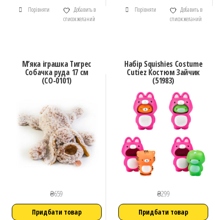
Порівняти
Добавить в
Порівняти
Добавить в
список желаний
список желаний
М’яка іграшка Тигрес
Набір Squishies Costume
Собачка руда 17 см
Cutiez Костюм Зайчик
(СО-0101)
(51983)
₴
659
₴
299
Придбати товар
Придбати товар