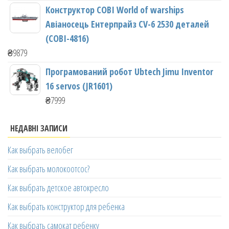
Конструктор COBI World of warships
Авіаносець Ентерпрайз CV-6 2530 деталей
(COBI-4816)
₴
9879
Програмований робот Ubtech Jimu Inventor
16 servos (JR1601)
₴
7999
НЕДАВНІ ЗАПИСИ
Как выбрать велобег
Как выбрать молокоотсос?
Как выбрать детское автокресло
Как выбрать конструктор для ребенка
Как выбрать самокат ребенку