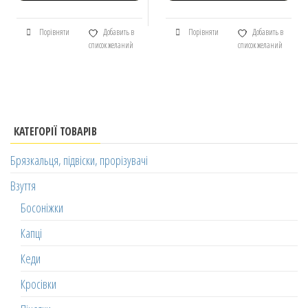
Порівняти
Добавить в
Порівняти
Добавить в
список желаний
список желаний
КАТЕГОРІЇ ТОВАРІВ
Брязкальця, підвіски, прорізувачі
Взуття
Босоніжки
Капці
Кеди
Кросівки