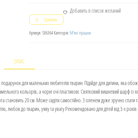
Добавить в список желаний
Сравнить
Артикул:
SX6364
Категорія:
М'які іграшки
ОПИС
 подарунок для маленьких любителів тварин. Підійде для дитини, яка обо
амельного кольорів, а чорні очі пластикові. Святковий вишневий шарф із 
а становить 20 см. Може сидіти самостійно. З оленем дуже зручно спати т
ію, любов до тварин, уяву та увагу.Рекомендовано для дітей від 3-х років.