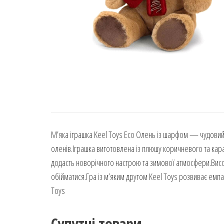
М’яка іграшка Keel Toys Eco Олень із шарфом — чудовий
оленів.Іграшка виготовлена із плюшу коричневого та кар
додасть новорічного настрою та зимової атмосфери.Висот
обійматися.Гра із м’яким другом Keel Toys розвиває емпат
Toys
Супутні товари