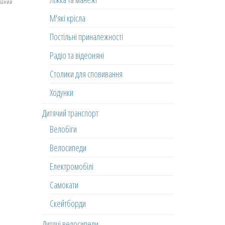
еланий
М'які крісла
Постільні приналежності
Радіо та відеоняні
Столики для сповивання
Ходунки
Дитячий транспорт
Велобіги
Велосипеди
Електромобілі
Самокати
Скейтборди
Дитячі велосипеди