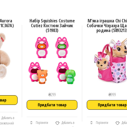
 Aurora
Набір Squishies Costume
М’яка іграшка Chi Ch
1C367A)
Cutiez Костюм Зайчик
Собачки Чіхуахуа Ща
(51983)
родина (5893213
₴
299
₴
999
овар
Придбати товар
Придбати товар
Добавить в
Порівняти
Добавить в
Порівняти
Доба
сок желаний