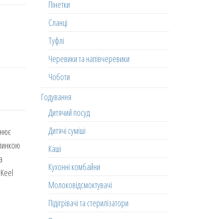
Пінетки
Сланці
Туфлі
Черевики та напівчеревики
Чоботи
Годування
Дитячий посуд
Дитячі суміші
жнює
ялинкою
Каші
а
Кухонні комбайни
 Keel
Молоковідсмоктувачі
Підігрівачі та стерилізатори