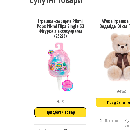
Іграшка-сюрприз Pikmi
М’яка іграшка
Pops Pikmi Flips Single S3
Ведмідь 60 см (
Фiгурка з аксесуарами
(75228)
₴
1302
₴
299
Придбати т
Придбати товар
Порівняти
спи