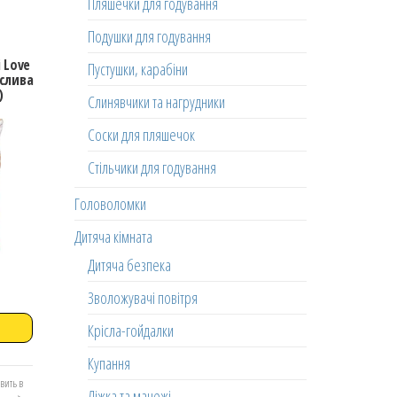
Пляшечки для годування
Подушки для годування
i Love
Пустушки, карабіни
слива
)
Слинявчики та нагрудники
Соски для пляшечок
Стільчики для годування
Головоломки
Дитяча кімната
Дитяча безпека
Зволожувачі повітря
Крісла-гойдалки
Купання
вить в
Ліжка та манежі