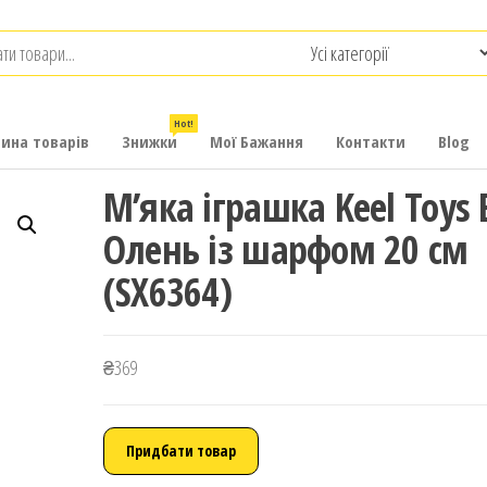
.com.ua
-
итячих
Hot!
рина товарів
Знижки
Мої Бажання
Контакти
Blog
М’яка іграшка Keel Toys 
Олень із шарфом 20 см
(SX6364)
₴
369
Придбати товар