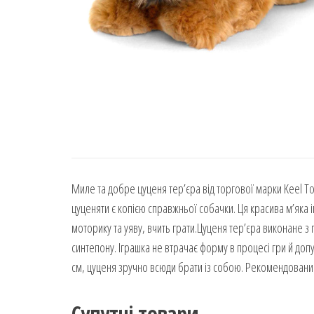
Миле та добре цуценя тер’єра від торгової марки Keel To
цуценяти є копією справжньої собачки. Ця красива м’яка іг
моторику та уяву, вчить грати.Цуценя тер’єра виконане з
синтепону. Іграшка не втрачає форму в процесі гри й доп
см, цуценя зручно всюди брати із собою. Рекомендований 
Супутні товари