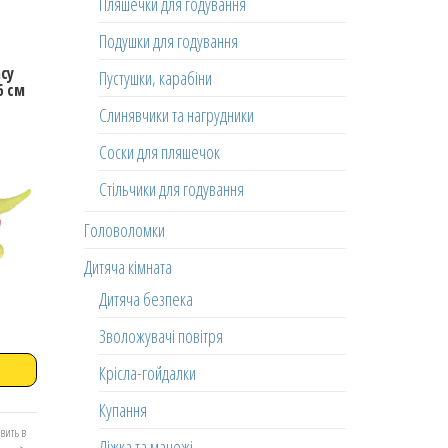
Пляшечки для годування
Подушки для годування
ncy
Пустушки, карабіни
6 см
Слинявчики та нагрудники
Соски для пляшечок
Стільчики для годування
Головоломки
Дитяча кімната
Дитяча безпека
Зволожувачі повітря
Крісла-гойдалки
Купання
вить в
Ліжка та манежі