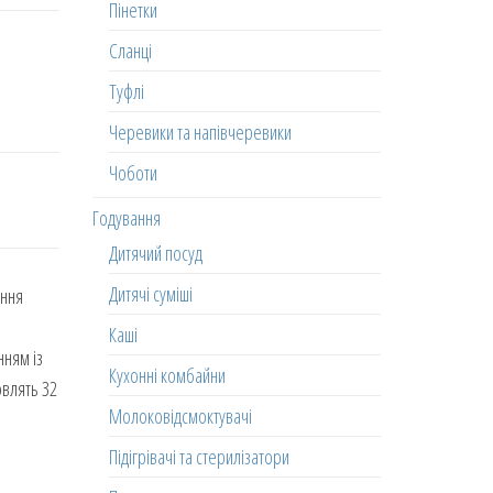
Пінетки
Сланці
Туфлі
Черевики та напівчеревики
Чоботи
Годування
Дитячий посуд
Дитячі суміші
ання
Каші
нням із
Кухонні комбайни
овлять 32
Молоковідсмоктувачі
Підігрівачі та стерилізатори