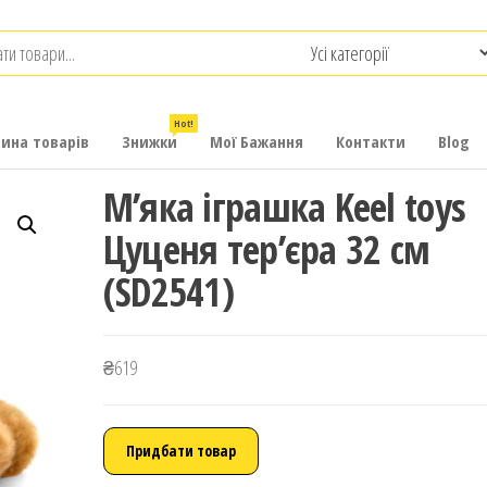
.com.ua
-
итячих
Hot!
рина товарів
Знижки
Мої Бажання
Контакти
Blog
М’яка іграшка Keel toys
Цуценя тер’єра 32 см
(SD2541)
₴
619
Придбати товар