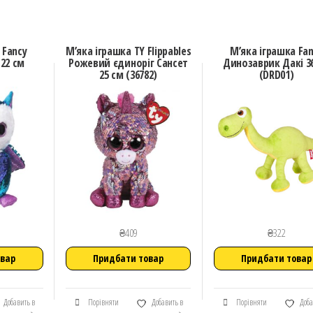
 Fancy
М’яка іграшка TY Flippables
М’яка іграшка Fa
22 см
Рожевий єдиноріг Сансет
Динозаврик Дакі 3
25 см (36782)
(DRD01)
₴
409
₴
322
овар
Придбати товар
Придбати товар
Добавить в
Порівняти
Добавить в
Порівняти
Доба