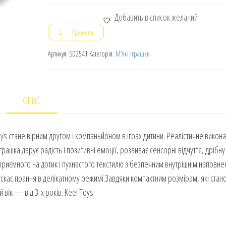
Добавить в список желаний
Сравнить
Артикул:
SD2541
Категорія:
М'які іграшки
ОПИС
ys стане вірним другом і компаньйоном в іграх дитини. Реалістичне викон
рашка дарує радість і позитивні емоції, розвиває сенсорні відчуття, дрібну
 приємного на дотик і пухнастого текстилю з безпечним внутрішнім наповне
ускає прання в делікатному режимі.Завдяки компактним розмірам, які стан
вік — від 3-х років. Keel Toys