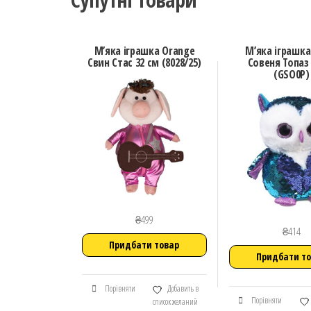
М’яка іграшка Orange
М’яка іграшка
Свин Стас 32 см (8028/25)
Совеня Топаз 
(GSO0P)
₴
499
₴
414
Придбати товар
Придбати т
Порівняти
Добавить в
Порівняти
список желаний