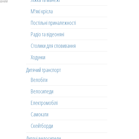
еланий
М'які крісла
Постільні приналежності
Радіо та відеоняні
Столики для сповивання
Ходунки
Дитячий транспорт
Велобіги
Велосипеди
Електромобілі
Самокати
Скейтборди
Дитячі велосипеди