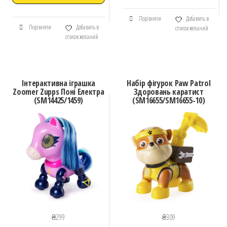
Порівняти
Добавить в
Порівняти
Добавить в
список желаний
список желаний
Інтерактивна іграшка
Набір фігурок Paw Patrol
Zoomer Zupps Поні Електра
Здоровань каратист
(SM14425/1459)
(SM16655/SM16655-10)
₴
299
₴
309