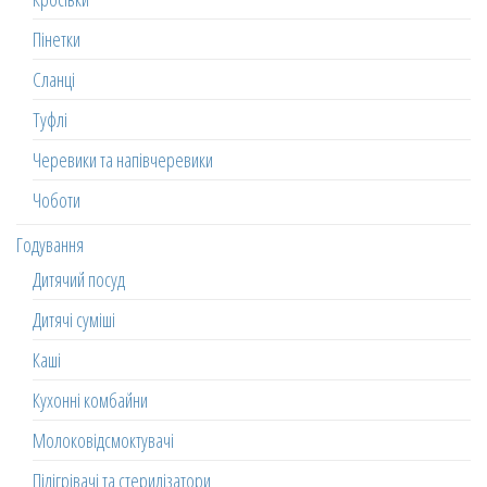
Пінетки
Сланці
Туфлі
Черевики та напівчеревики
Чоботи
Годування
Дитячий посуд
Дитячі суміші
Каші
Кухонні комбайни
Молоковідсмоктувачі
Підігрівачі та стерилізатори