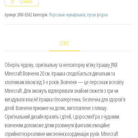
Сравнить
Артикул:
JINX-6362
Категорія:
Персонажі мультфільмів, ігрові фігурки
ОПИС
Оберіть чудову, оригінальну та неповторну м’яку іграшку J!NX
Minecraft Вовченя 20 см. Іграшка сподобається дівчаткам та
хлопчикам віком від 3-х років. Вовченя — це персонаж всесвіту
Minecraft. Діти зможуть відтворювати знайомі сюжети з гри чи
вигадувати власні! Іграшка гіпоалергенна, безпечна для здоров’я
дітей. Вовченя приємне на дотик, виготовлене з плюшу.
Оригінальний дизайн вразить і дітей, і дорослих!Гра з чудовим
вовченям допоможе дітям розвинути:фантазію;емоційне
сприйняття;креативне мислення;координацію рухів. Minecraft