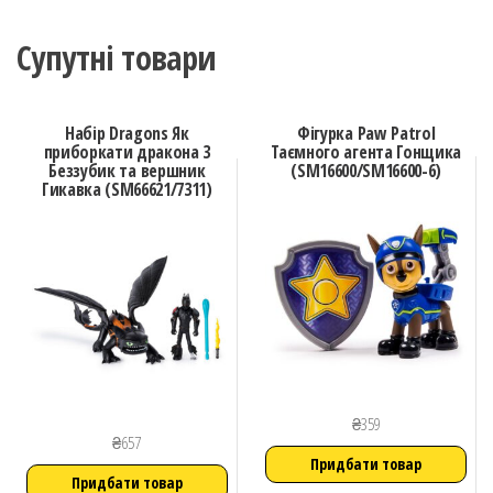
Супутні товари
Набір Dragons Як
Фігурка Paw Patrol
приборкати дракона 3
Таємного агента Гонщика
Беззубик та вершник
(SM16600/SM16600-6)
Гикавка (SM66621/7311)
₴
359
₴
657
Придбати товар
Придбати товар