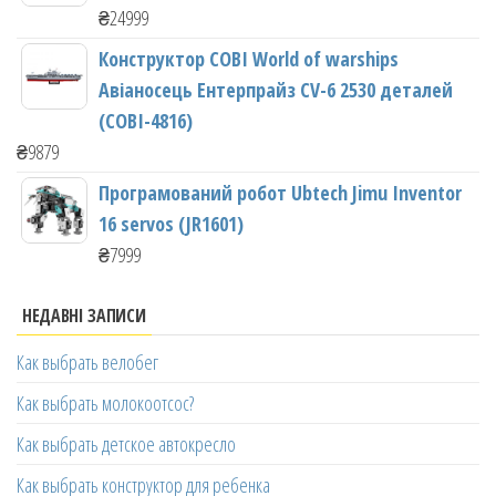
₴
24999
Конструктор COBI World of warships
Авіаносець Ентерпрайз CV-6 2530 деталей
(COBI-4816)
₴
9879
Програмований робот Ubtech Jimu Inventor
16 servos (JR1601)
₴
7999
НЕДАВНІ ЗАПИСИ
Как выбрать велобег
Как выбрать молокоотсос?
Как выбрать детское автокресло
Как выбрать конструктор для ребенка