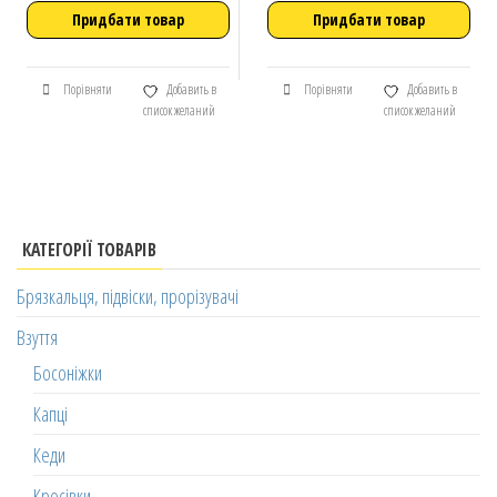
Придбати товар
Придбати товар
Порівняти
Добавить в
Порівняти
Добавить в
список желаний
список желаний
КАТЕГОРІЇ ТОВАРІВ
Брязкальця, підвіски, прорізувачі
Взуття
Босоніжки
Капці
Кеди
Кросівки