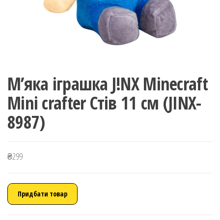
М’яка іграшка J!NX Minecraft
Mini crafter Стів 11 см (JINX-
8987)
₴
299
Придбати товар