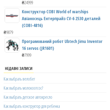
₴
24999
Конструктор COBI World of warships
Авіаносець Ентерпрайз CV-6 2530 деталей
(COBI-4816)
₴
9879
Програмований робот Ubtech Jimu Inventor
16 servos (JR1601)
₴
7999
НЕДАВНІ ЗАПИСИ
Как выбрать велобег
Как выбрать молокоотсос?
Как выбрать детское автокресло
Как выбрать конструктор для ребенка