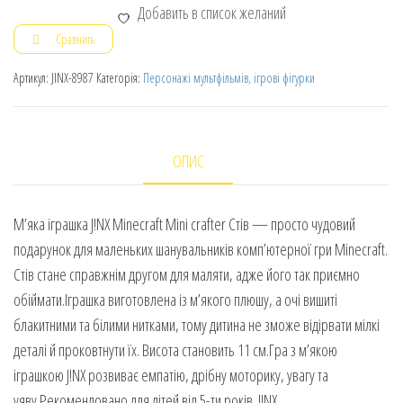
Добавить в список желаний
Сравнить
Артикул:
JINX-8987
Категорія:
Персонажі мультфільмів, ігрові фігурки
ОПИС
М’яка іграшка J!NX Minecraft Mini crafter Стів — просто чудовий
подарунок для маленьких шанувальників комп’ютерної гри Minecraft.
Стів стане справжнім другом для маляти, адже його так приємно
обіймати.Іграшка виготовлена із м’якого плюшу, а очі вишиті
блакитними та білими нитками, тому дитина не зможе відірвати мілкі
деталі й проковтнути їх. Висота становить 11 см.Гра з м’якою
іграшкою J!NX розвиває емпатію, дрібну моторику, увагу та
уяву.Рекомендовано для дітей від 5-ти років. J!NX