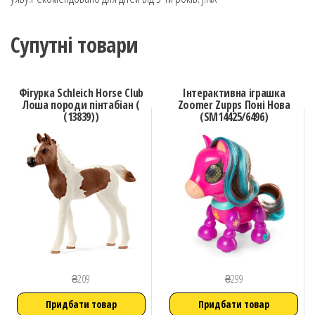
Супутні товари
Фігурка Schleich Horse Club
Інтерактивна іграшка
Лоша породи пінтабіан (
Zoomer Zupps Поні Нова
(13839))
(SM14425/6496)
₴
209
₴
299
Придбати товар
Придбати товар