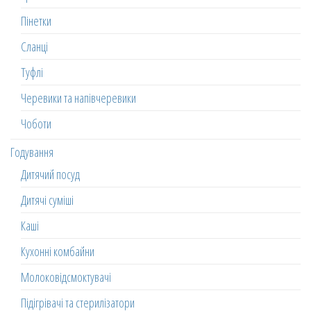
Пінетки
Сланці
Туфлі
Черевики та напівчеревики
Чоботи
Годування
Дитячий посуд
Дитячі суміші
Каші
Кухонні комбайни
Молоковідсмоктувачі
Підігрівачі та стерилізатори