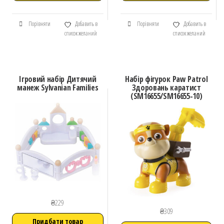
Порівняти
Добавить в
Порівняти
Добавить в
список желаний
список желаний
Ігровий набір Дитячий
Набір фігурок Paw Patrol
манеж Sylvanian Families
Здоровань каратист
(SM16655/SM16655-10)
₴
229
₴
309
Придбати товар