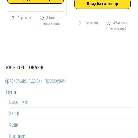
Придбати товар
Порівняти
Добавить в
Порівняти
Добавить в
список желаний
список желаний
КАТЕГОРІЇ ТОВАРІВ
Брязкальця, підвіски, прорізувачі
Взуття
Босоніжки
Капці
Кеди
Кросівки