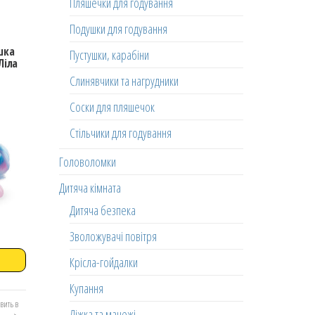
Пляшечки для годування
Подушки для годування
шка
Пустушки, карабіни
Ліла
Слинявчики та нагрудники
Соски для пляшечок
Стільчики для годування
Головоломки
Дитяча кімната
Дитяча безпека
Зволожувачі повітря
Крісла-гойдалки
Купання
вить в
Ліжка та манежі