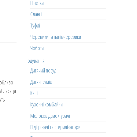
Пінетки
Сланці
Туфлі
Черевики та напівчеревики
Чоботи
Годування
Дитячий посуд
Дитячі суміші
собливо
у! Лисиця
Каші
уть
Кухонні комбайни
Молоковідсмоктувачі
Підігрівачі та стерилізатори