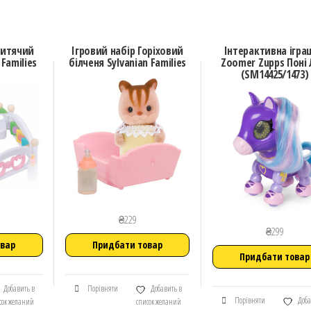
Дитячий
Ігровий набір Горіховий
Інтерактивна ігра
Families
білченя Sylvanian Families
Zoomer Zupps Поні 
(SM14425/1473)
₴
229
₴
299
овар
Придбати товар
Придбати товар
Добавить в
Порівняти
Добавить в
Порівняти
Доба
сок желаний
список желаний