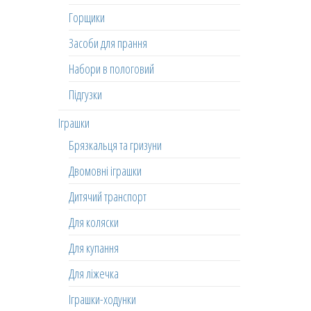
Горщики
Засоби для прання
Набори в пологовий
Підгузки
Іграшки
Брязкальця та гризуни
Двомовні іграшки
Дитячий транспорт
Для коляски
Для купання
Для ліжечка
Іграшки-ходунки