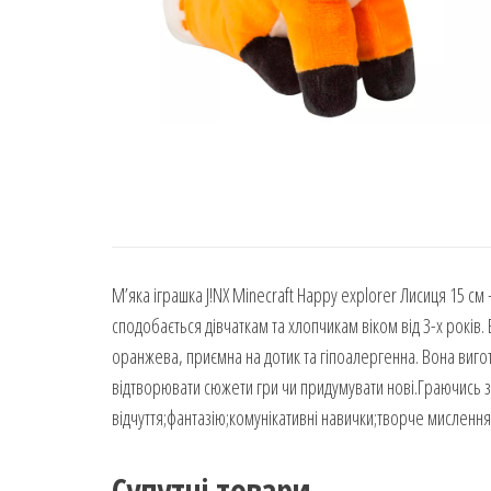
М’яка іграшка J!NX Minecraft Happy explorer Лисиця 15 см
сподобається дівчаткам та хлопчикам віком від 3-х років. 
оранжева, приємна на дотик та гіпоалергенна. Вона вигот
відтворювати сюжети гри чи придумувати нові.Граючись з 
відчуття;фантазію;комунікативні навички;творче мислення
Супутні товари