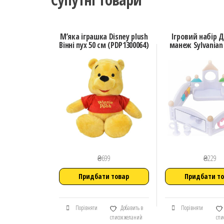
М’яка іграшка Disney plush
Ігровий набір 
Вінні пух 50 см (PDP1300064)
манеж Sylvanian 
₴
699
₴
229
Придбати товар
Придбати т
Порівняти
Добавить в
Порівняти
список желаний
спи