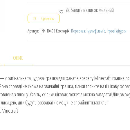
Добавить в список желаний
Сравнить
Артикул:
JINX-10495
Категорія:
Персонажі мультфільмів, ігрові фігурки
ОПИС
 — оригінальна та чудова іграшка для фанатів всесвіту Minecraft!Іграшка о
Вона справді не схожа на звичайні іграшки, тільки гляньте на її цікаву форм
овлена з плюшу. Уявіть, скільки цікавих сюжетів можна вигадати! Діти змож
лисицею, діти будуть розвивати:емоційне сприйняття;тактильні
. Minecraft