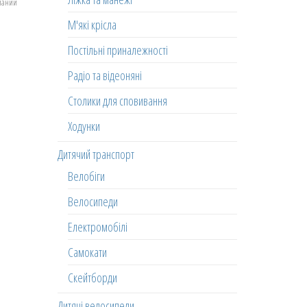
еланий
М'які крісла
Постільні приналежності
Радіо та відеоняні
Столики для сповивання
Ходунки
Дитячий транспорт
Велобіги
Велосипеди
Електромобілі
Самокати
Скейтборди
Дитячі велосипеди