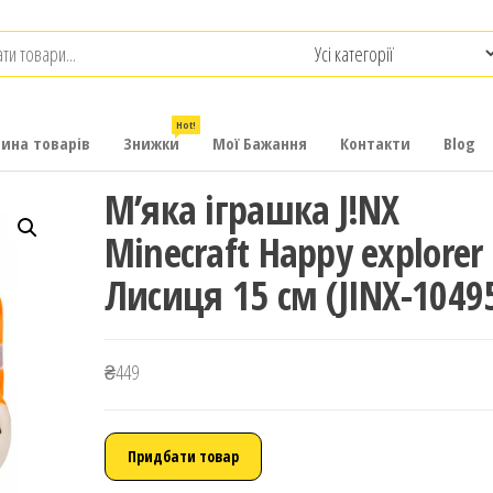
.com.ua
-
итячих
Hot!
рина товарів
Знижки
Мої Бажання
Контакти
Blog
М’яка іграшка J!NX
Minecraft Happy explorer
Лисиця 15 см (JINX-1049
₴
449
Придбати товар