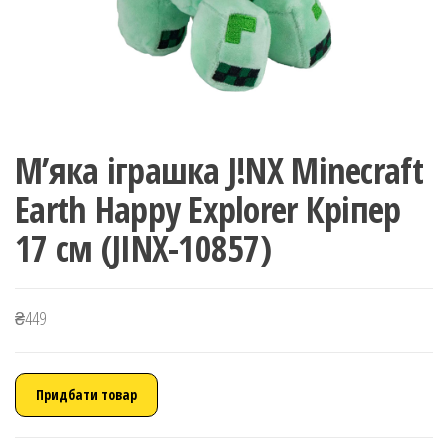
М’яка іграшка J!NX Minecraft
Earth Happy Explorer Кріпер
17 см (JINX-10857)
₴
449
Придбати товар