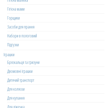
Гігієна малюка
Гігієна мами
Горщики
Засоби для прання
Набори в пологовий
Підгузки
Іграшки
Брязкальця та гризуни
Двомовні іграшки
Дитячий транспорт
Для коляски
Для купання
Для ліжечка