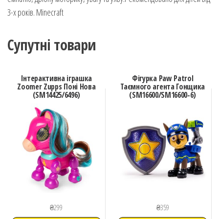
3-х років. Minecraft
Супутні товари
Інтерактивна іграшка
Фігурка Paw Patrol
Zoomer Zupps Поні Нова
Таємного агента Гонщика
(SM14425/6496)
(SM16600/SM16600-6)
₴
299
₴
359