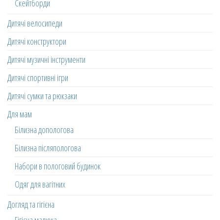
Скейтборди
Дитячі велосипеди
Дитячі конструктори
Дитячі музичні інструменти
Дитячі спортивні ігри
Дитячі сумки та рюкзаки
Для мам
Білизна допологова
Білизна післяпологова
Набори в пологовий будинок
Одяг для вагітних
Догляд та гігієна