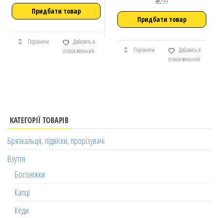
₴
299
Придбати товар
Придбати товар
Порівняти
Добавить в
Порівняти
Добавить в
список желаний
список желаний
КАТЕГОРІЇ ТОВАРІВ
Брязкальця, підвіски, прорізувачі
Взуття
Босоніжки
Капці
Кеди