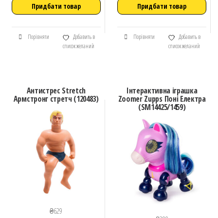
Придбати товар
Придбати товар
Порівняти
Добавить в
Порівняти
Добавить в
список желаний
список желаний
Антистрес Stretch
Інтерактивна іграшка
Армстронг стретч (120483)
Zoomer Zupps Поні Електра
(SM14425/1459)
₴
629