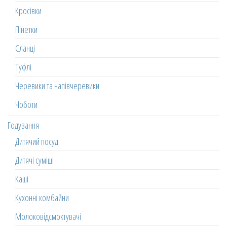
Кросівки
Пінетки
Сланці
Туфлі
Черевики та напівчеревики
Чоботи
Годування
Дитячий посуд
Дитячі суміші
Каші
Кухонні комбайни
Молоковідсмоктувачі