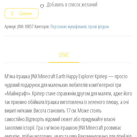
Добавить в список желаний
Сравнить
Артикул:
JINX-10857
Категорія:
Персонажі мультфільмів, ігрові фігурки
ОПИС
М’яка іграшка J!NX Minecraft Earth Happy Explorer Кріпер — просто
чудовий подарунок для маленьких любителів комп’ютерної гри
«Майнкрафт». Кріпер стане справжнім другом для маляти, адже його
так приємно обіймати.Іграшка виготовлена із зеленого плюшу, а очі
вишиті нитками. Висота становить 17 см. Може стоять
самостійно.Відтворіть відомий сюжет або придумайте власні
захопливі історії. Гра з м’якою іграшкою J!NX Minecraft розвиває
емпатію, дрібну моторику, увагу та уяву.Рекомендовано для дітей від