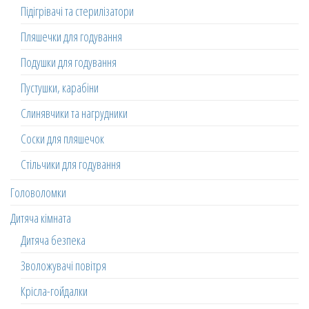
Підігрівачі та стерилізатори
Пляшечки для годування
Подушки для годування
Пустушки, карабіни
Слинявчики та нагрудники
Соски для пляшечок
Стільчики для годування
Головоломки
Дитяча кімната
Дитяча безпека
Зволожувачі повітря
Крісла-гойдалки