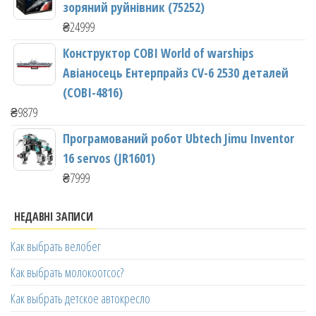
зоряний руйнівник (75252)
₴
24999
Конструктор COBI World of warships
Авіаносець Ентерпрайз CV-6 2530 деталей
(COBI-4816)
₴
9879
Програмований робот Ubtech Jimu Inventor
16 servos (JR1601)
₴
7999
НЕДАВНІ ЗАПИСИ
Как выбрать велобег
Как выбрать молокоотсос?
Как выбрать детское автокресло