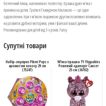
безпечний плюш, наповнювач: поліестер. Іграшка дуже м’яка і
приємна на дотик. Гратися Гламурною Альпакою — це одне
задоволення. Ігри з м’якою тваринкою-другом позитивно впливають
на розвиток дрібної моторики, уяви і фантазії вашої дитини.
Рекомендовано для дітей від 3-х років. Fancy
Супутні товари
Набір-сюрприз Pikmi Pops з
М’яка іграшка TY Flippables
ароматом кокосу 29 см
Рожевий єдиноріг Сансет
(75247)
25 см (36782)