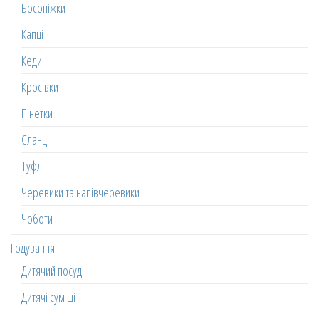
Босоніжки
Капці
Кеди
Кросівки
Пінетки
Сланці
Туфлі
Черевики та напівчеревики
Чоботи
Годування
Дитячий посуд
Дитячі суміші