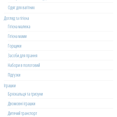
Одяг для вагітних
Догляд та гігієна
Гігієна малюка
Гігієна мами
Горщики
Засоби для прання
Набори в пологовий
Підгузки
Іграшки
Брязкальця та гризуни
Двомовні іграшки
Дитячий транспорт