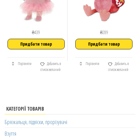
₴
439
₴
289
Придбати товар
Придбати товар
Порівняти
Добавить в
Порівняти
Добавить в
список желаний
список желаний
КАТЕГОРІЇ ТОВАРІВ
Брязкальця, підвіски, прорізувачі
Взуття