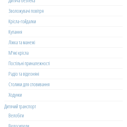
Дитяча безпека
Зволожувачі повітря
Крісла-гойдалки
Купання
Ліжка та манежі
М'які крісла
Постільні приналежності
Радіо та відеоняні
Столики для сповивання
Ходунки
Дитячий транспорт
Велобіги
Велосипеди