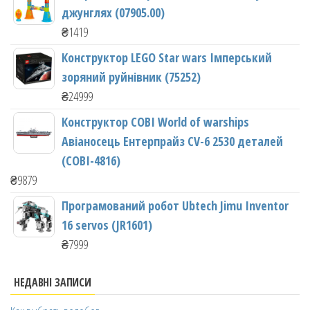
джунглях (07905.00)
₴
1419
Конструктор LEGO Star wars Імперський
зоряний руйнівник (75252)
₴
24999
Конструктор COBI World of warships
Авіаносець Ентерпрайз CV-6 2530 деталей
(COBI-4816)
₴
9879
Програмований робот Ubtech Jimu Inventor
16 servos (JR1601)
₴
7999
НЕДАВНІ ЗАПИСИ