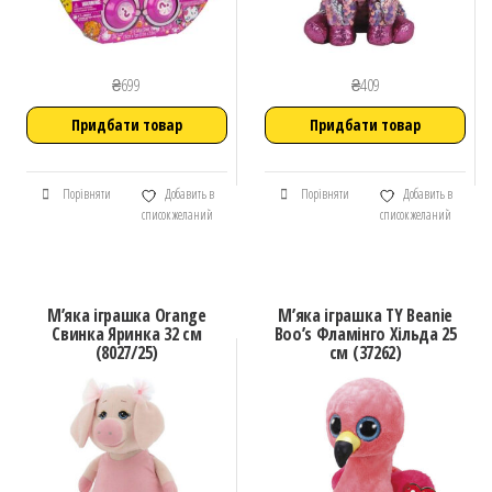
₴
699
₴
409
Придбати товар
Придбати товар
Порівняти
Добавить в
Порівняти
Добавить в
список желаний
список желаний
М’яка іграшка Orange
М’яка іграшка TY Beanie
Свинка Яринка 32 см
Boo’s Фламінго Хільда 25
(8027/25)
см (37262)