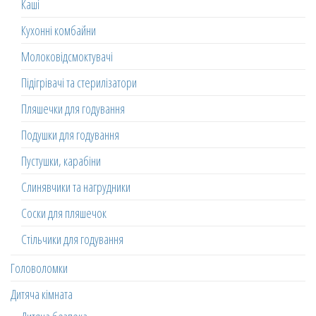
Каші
Кухонні комбайни
Молоковідсмоктувачі
Підігрівачі та стерилізатори
Пляшечки для годування
Подушки для годування
Пустушки, карабіни
Слинявчики та нагрудники
Соски для пляшечок
Стільчики для годування
Головоломки
Дитяча кімната