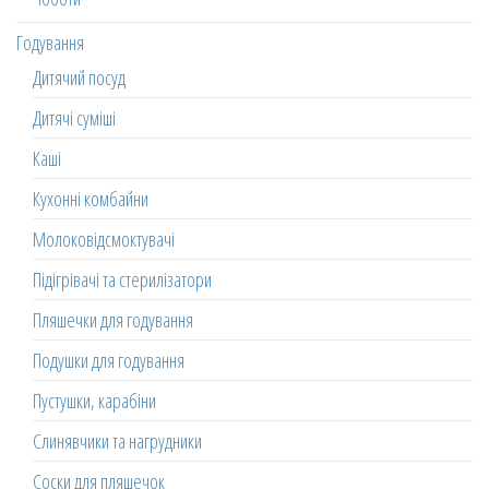
Годування
Дитячий посуд
Дитячі суміші
Каші
Кухонні комбайни
Молоковідсмоктувачі
Підігрівачі та стерилізатори
Пляшечки для годування
Подушки для годування
Пустушки, карабіни
Слинявчики та нагрудники
Соски для пляшечок