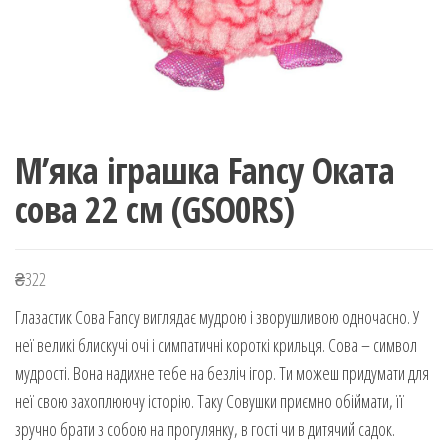
М’яка іграшка Fancy Оката
сова 22 см (GSO0RS)
₴
322
Глазастик Сова Fancy виглядає мудрою і зворушливою одночасно. У
неї великі блискучі очі і симпатичні короткі крильця. Сова – символ
мудрості. Вона надихне тебе на безліч ігор. Ти можеш придумати для
неї свою захоплюючу історію. Таку Совушки приємно обіймати, її
зручно брати з собою на прогулянку, в гості чи в дитячий садок.