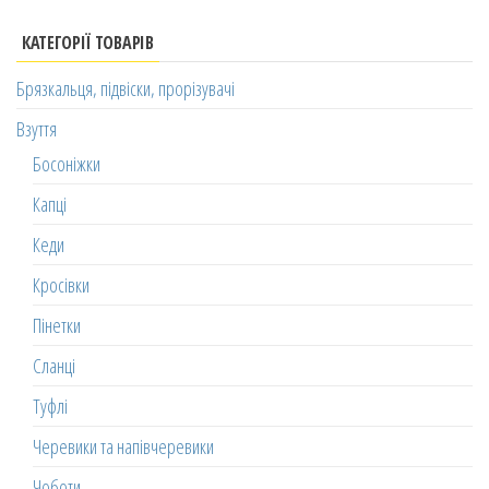
КАТЕГОРІЇ ТОВАРІВ
Брязкальця, підвіски, прорізувачі
Взуття
Босоніжки
Капці
Кеди
Кросівки
Пінетки
Сланці
Туфлі
Черевики та напівчеревики
Чоботи