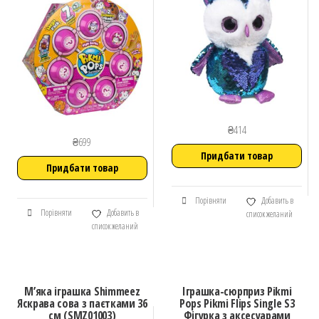
₴
414
₴
699
Придбати товар
Придбати товар
Порівняти
Добавить в
Порівняти
Добавить в
список желаний
список желаний
М’яка іграшка Shimmeez
Іграшка-сюрприз Pikmi
Яскрава сова з паєтками 36
Pops Pikmi Flips Single S3
см (SMZ01003)
Фiгурка з аксесуарами