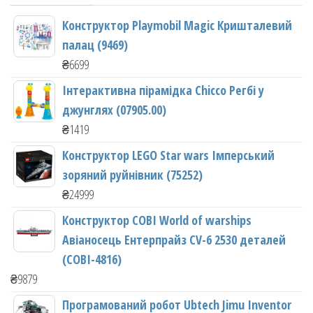
Конструктор Playmobil Magic Кришталевий
палац (9469)
₴
6699
Інтерактивна пірамідка Chicco Регбі у
джунглях (07905.00)
₴
1419
Конструктор LEGO Star wars Імперський
зоряний руйнівник (75252)
₴
24999
Конструктор COBI World of warships
Авіаносець Ентерпрайз CV-6 2530 деталей
(COBI-4816)
₴
9879
Програмований робот Ubtech Jimu Inventor