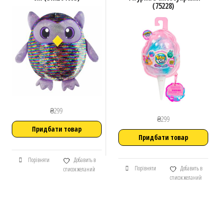
(75228)
₴
299
₴
299
Придбати товар
Придбати товар
Порівняти
Добавить в
Порівняти
Добавить в
список желаний
список желаний