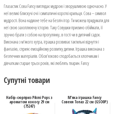
Глазастик Сова Fancy виглядає мудрою і зворушливою одночасно. У
неї великі блискучі очі і симпатичні короткі крильця. Сова – символ
мудрості. Вона надихне тебе на безліч ігор. Ти можеш придумати для
неї свою захоплюючу історію. Таку Совушки приємно обіймати, її
зручно брати з собою на прогулянку, в гості чи в дитячий садок.
Виконана з м’якого хутра, іграшка розвиває тактильні відчуття і
фантазію, сприяє емоційному розвитку дитини. Іграшка виконана з
безпечних матеріалів. Обов’язково сподобається хлопчикам і
дівчаткам старше трьох років, які люблять тварин. Fancy
Супутні товари
Набір-сюрприз Pikmi Pops з
М’яка іграшка Fancy
ароматом кокосу 29 см
Совеня Топаз 22 см (GSO0P)
(75247)