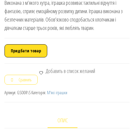
Виконана з м’якого хутра, іграшка розвиває тактильні відчуття і
фантазію, сприяє емоційному розвитку дитини. Іграшка виконана з
безпечних матеріалів. Обов’язково сподобається хлопчикам і
дівчаткам старше трьох років, які люблять тварин.
Придбати товар
Добавить в список желаний
Сравнить
Артикул:
GSO0R\S
Категорія:
М'які іграшки
ОПИС