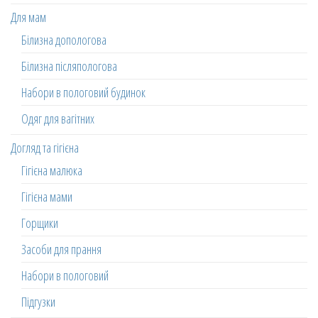
Для мам
Білизна допологова
Білизна післяпологова
Набори в пологовий будинок
Одяг для вагітних
Догляд та гігієна
Гігієна малюка
Гігієна мами
Горщики
Засоби для прання
Набори в пологовий
Підгузки