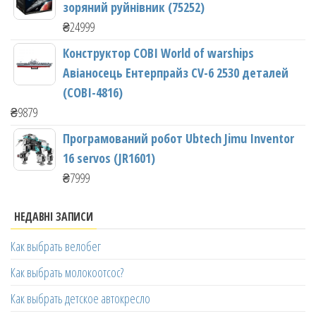
зоряний руйнівник (75252)
₴
24999
Конструктор COBI World of warships
Авіаносець Ентерпрайз CV-6 2530 деталей
(COBI-4816)
₴
9879
Програмований робот Ubtech Jimu Inventor
16 servos (JR1601)
₴
7999
НЕДАВНІ ЗАПИСИ
Как выбрать велобег
Как выбрать молокоотсос?
Как выбрать детское автокресло