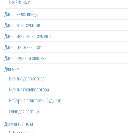
Скейтборди
Дитячі велосипеди
Дитячі конструктори
Дитячі музичні інструменти
Дитячі спортивні ігри
Дитячі сумки та рюкзаки
Для мам
Білизна допологова
Білизна післяпологова
Набори в пологовий будинок
Одяг для вагітних
Догляд та гігієна