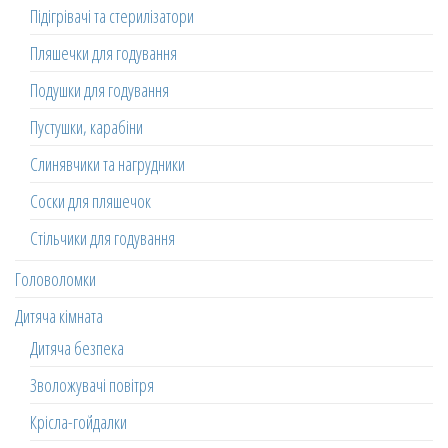
Підігрівачі та стерилізатори
Пляшечки для годування
Подушки для годування
Пустушки, карабіни
Слинявчики та нагрудники
Соски для пляшечок
Стільчики для годування
Головоломки
Дитяча кімната
Дитяча безпека
Зволожувачі повітря
Крісла-гойдалки