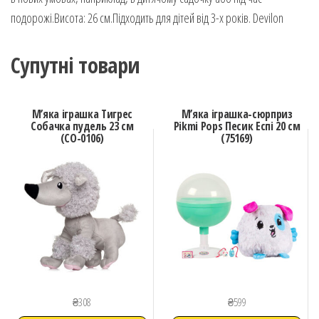
подорожі.Висота: 26 см.Підходить для дітей від 3-х років. Devilon
Супутні товари
М’яка іграшка Тигрес
М’яка іграшка-сюрприз
Собачка пудель 23 см
Pikmi Pops Песик Еспі 20 см
(СО-0106)
(75169)
₴
308
₴
599