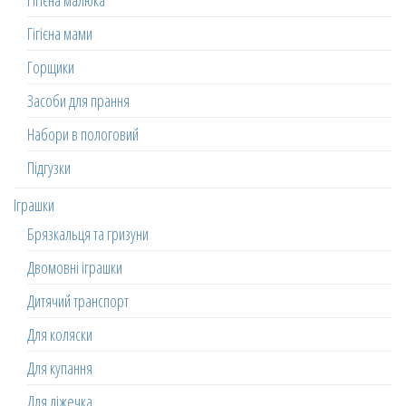
Гігієна малюка
Гігієна мами
Горщики
Засоби для прання
Набори в пологовий
Підгузки
Іграшки
Брязкальця та гризуни
Двомовні іграшки
Дитячий транспорт
Для коляски
Для купання
Для ліжечка