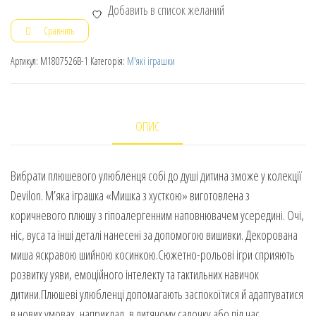
Добавить в список желаний
Сравнить
Артикул:
M1807526B-1
Категорія:
М'які іграшки
ОПИС
Вибрати плюшевого улюбленця собі до душі дитина зможе у колекції
Devilon. М’яка іграшка «Мишка з хусткою» виготовлена з
коричневого плюшу з гіпоалергенним наповнювачем усередині. Очі,
ніс, вуса та інші деталі нанесені за допомогою вишивки. Декорована
миша яскравою шийною косинкою.Сюжетно-рольові ігри сприяють
розвитку уяви, емоційного інтелекту та тактильних навичок
дитини.Плюшеві улюбленці допомагають заспокоїтися й адаптуватися
в нових умовах, наприклад, в дитячому садочку або під час