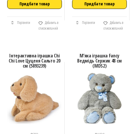
Придбати товар
Придбати товар
Порівняти
Добавить в
Порівняти
Добавить в
список желаний
список желаний
Інтерактивна іграшка Chi
М’яка іграшка Fancy
Chi Love Цуценя Сальто 20
Ведмідь Сержик 48 см
см (5893239)
(MDS2)