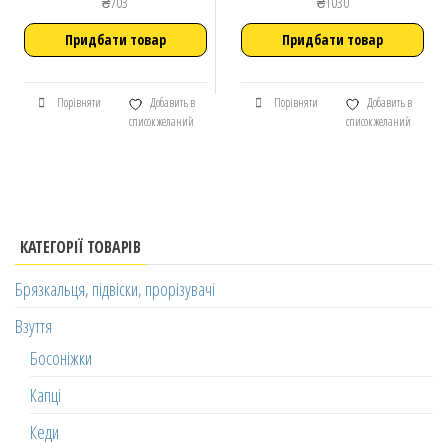
₴
703
₴
1030
Придбати товар
Придбати товар
Порівняти
Добавить в
Порівняти
Добавить в
список желаний
список желаний
КАТЕГОРІЇ ТОВАРІВ
Брязкальця, підвіски, прорізувачі
Взуття
Босоніжки
Капці
Кеди