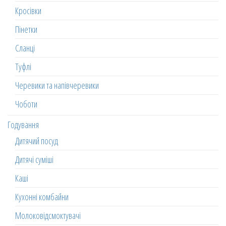
Кросівки
Пінетки
Сланці
Туфлі
Черевики та напівчеревики
Чоботи
Годування
Дитячий посуд
Дитячі суміші
Каші
Кухонні комбайни
Молоковідсмоктувачі