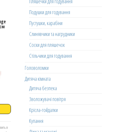
Пляшечки для годування
Подушки для годування
nge
Пустушки, карабіни
 см
Слинявчики та нагрудники
Соски для пляшечок
Стільчики для годування
Головоломки
Дитяча кімната
Дитяча безпека
Зволожувачі повітря
Крісла-гойдалки
Купання
вить в
Ліжка та манежі