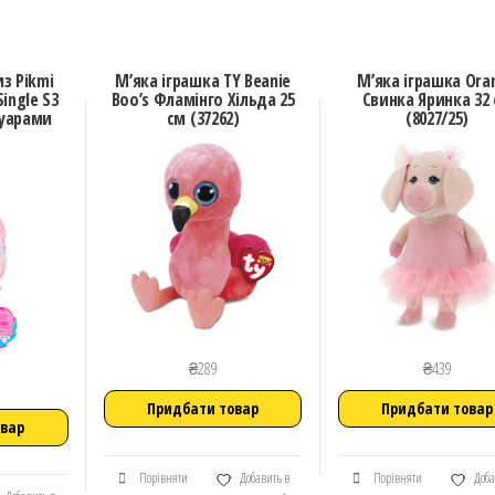
з Pikmi
М’яка іграшка TY Beanie
М’яка іграшка Ora
Single S3
Boo’s Фламінго Хільда 25
Свинка Яринка 32
суарами
см (37262)
(8027/25)
₴
289
₴
439
Придбати товар
Придбати товар
овар
Порівняти
Добавить в
Порівняти
Доба