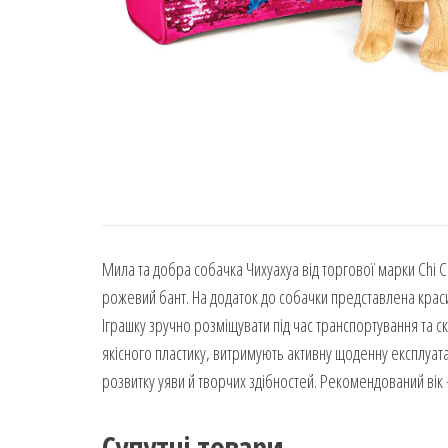
Мила та добра собачка Чихуахуа від торгової марки Chi C
рожевий бант. На додаток до собачки представлена краси
Іграшку зручно розміщувати під час транспортування та ск
якісного пластику, витримують активну щоденну експлуат
розвитку уяви й творчих здібностей. Рекомендований вік —
Супутні товари