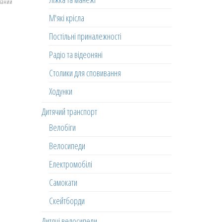
еланий
М'які крісла
Постільні приналежності
Радіо та відеоняні
Столики для сповивання
Ходунки
Дитячий транспорт
Велобіги
Велосипеди
Електромобілі
Самокати
Скейтборди
Дитячі велосипеди