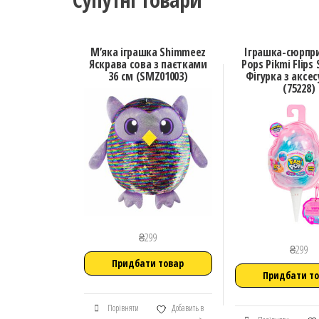
М’яка іграшка Shimmeez
Іграшка-сюрпри
Яскрава сова з паєтками
Pops Pikmi Flips 
36 см (SMZ01003)
Фiгурка з аксе
(75228)
₴
299
₴
299
Придбати товар
Придбати т
Порівняти
Добавить в