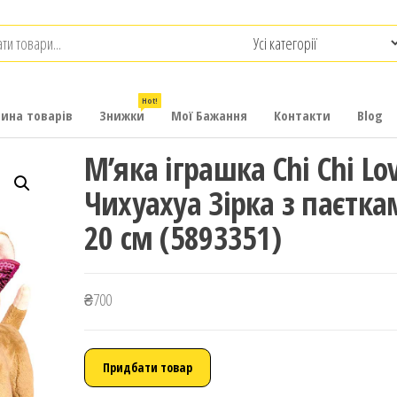
.com.ua
-
итячих
Hot!
рина товарів
Знижки
Мої Бажання
Контакти
Blog
М’яка іграшка Chi Chi Lo
Чихуахуа Зірка з паєтк
20 см (5893351)
₴
700
Придбати товар