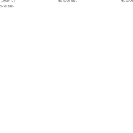
Добавить в
список желаний
список ж
сок желаний