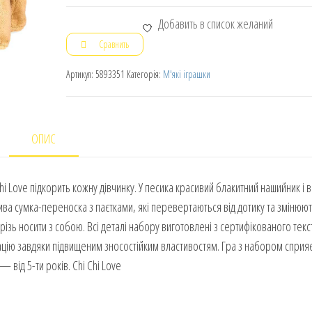
Добавить в список желаний
Сравнить
Артикул:
5893351
Категорія:
М'які іграшки
ОПИС
hi Love підкорить кожну дівчинку. У песика красивий блакитний нашийник і 
ва сумка-переноска з паєтками, які перевертаються від дотику та змінюют
різь носити з собою. Всі деталі набору виготовлені з сертифікованого текс
ацію завдяки підвищеним зносостійким властивостям. Гра з набором сприя
 від 5-ти років. Chi Chi Love