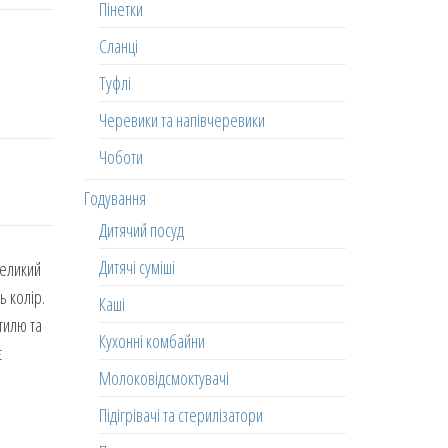
Пінетки
Сланці
Туфлі
Черевики та напівчеревики
Чоботи
Годування
Дитячий посуд
Дитячі суміші
великий
ь колір.
Каші
тилю та
Кухонні комбайни
є
Молоковідсмоктувачі
Підігрівачі та стерилізатори