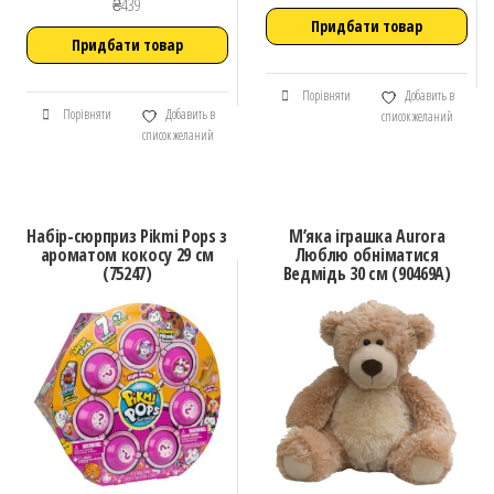
₴
439
Придбати товар
Придбати товар
Порівняти
Добавить в
Порівняти
Добавить в
список желаний
список желаний
Набір-сюрприз Pikmi Pops з
М’яка іграшка Aurora
ароматом кокосу 29 см
Люблю обніматися
(75247)
Ведмідь 30 см (90469A)