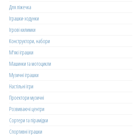
Для ліжечка
Іграшки-ходунки
Ігрові килимки
Конструктори, набори
М'які іграшки
Машинки та мотоцикли
Музичні іграшки
Настільні ігри
Проектори музичні
Розвиваючі центри
Сортери та пірамідки
Спортивні іграшки