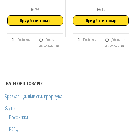
₴
699
₴
316
Придбати товар
Придбати товар
Порівняти
Добавить в
Порівняти
Добавить в
список желаний
список желаний
КАТЕГОРІЇ ТОВАРІВ
Брязкальця, підвіски, прорізувачі
Взуття
Босоніжки
Капці