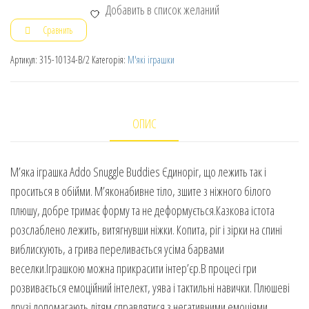
Добавить в список желаний
Сравнить
Артикул:
315-10134-B/2
Категорія:
М'які іграшки
ОПИС
М’яка іграшка Addo Snuggle Buddies Єдиноріг, що лежить так і
проситься в обійми. М’яконабивне тіло, зшите з ніжного білого
плюшу, добре тримає форму та не деформується.Казкова істота
розслаблено лежить, витягнувши ніжки. Копита, ріг і зірки на спині
виблискують, а грива переливається усіма барвами
веселки.Іграшкою можна прикрасити інтер’єр.В процесі гри
розвивається емоційний інтелект, уява і тактильні навички. Плюшеві
друзі допомагають дітям справлятися з негативними емоціями,