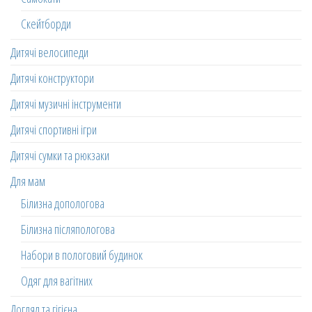
Скейтборди
Дитячі велосипеди
Дитячі конструктори
Дитячі музичні інструменти
Дитячі спортивні ігри
Дитячі сумки та рюкзаки
Для мам
Білизна допологова
Білизна післяпологова
Набори в пологовий будинок
Одяг для вагітних
Догляд та гігієна