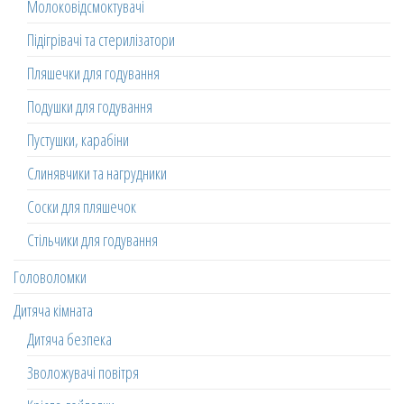
Молоковідсмоктувачі
Підігрівачі та стерилізатори
Пляшечки для годування
Подушки для годування
Пустушки, карабіни
Слинявчики та нагрудники
Соски для пляшечок
Стільчики для годування
Головоломки
Дитяча кімната
Дитяча безпека
Зволожувачі повітря