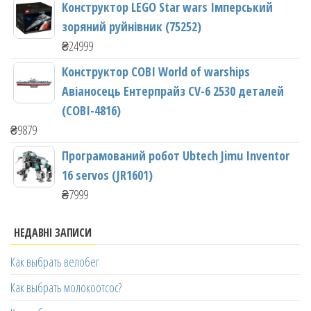
Конструктор LEGO Star wars Імперський
зоряний руйнівник (75252)
₴
24999
Конструктор COBI World of warships
Авіаносець Ентерпрайз CV-6 2530 деталей
(COBI-4816)
₴
9879
Програмований робот Ubtech Jimu Inventor
16 servos (JR1601)
₴
7999
НЕДАВНІ ЗАПИСИ
Как выбрать велобег
Как выбрать молокоотсос?