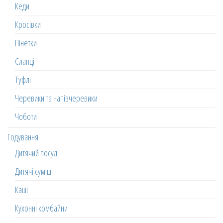
Кеди
Кросівки
Пінетки
Сланці
Туфлі
Черевики та напівчеревики
Чоботи
Годування
Дитячий посуд
Дитячі суміші
Каші
Кухонні комбайни