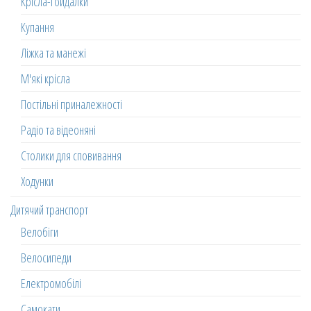
Крісла-гойдалки
Купання
Ліжка та манежі
М'які крісла
Постільні приналежності
Радіо та відеоняні
Столики для сповивання
Ходунки
Дитячий транспорт
Велобіги
Велосипеди
Електромобілі
Самокати