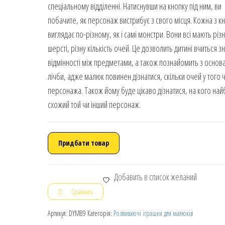
спеціальному відділенні. Натиснувши на кнопку під ним, ви
побачите, як персонаж вистрибує з свого місця. Кожна з к
виглядає по-різному, як і самі монстри. Вони всі мають різ
шерсті, різну кількість очей. Це дозволить дитині вчиться з
відмінності між предметами, а також познайомить з основ
лічби, адже малюк повинен дізнатися, скільки очей у того 
персонажа. Також йому буде цікаво дізнатися, на кого най
схожий той чи інший персонаж.
Придбати товар
Добавить в список желаний
Сравнить
Артикул:
DYM89
Категорія:
Розвиваючі іграшки для малюків