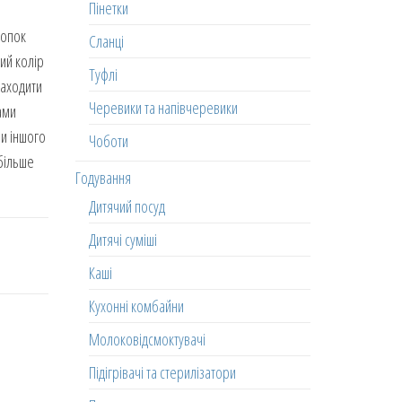
Пінетки
нопок
Сланці
ний колір
Туфлі
находити
Черевики та напівчеревики
ами
чи іншого
Чоботи
більше
Годування
Дитячий посуд
Дитячі суміші
Каші
Кухонні комбайни
Молоковідсмоктувачі
Підігрівачі та стерилізатори