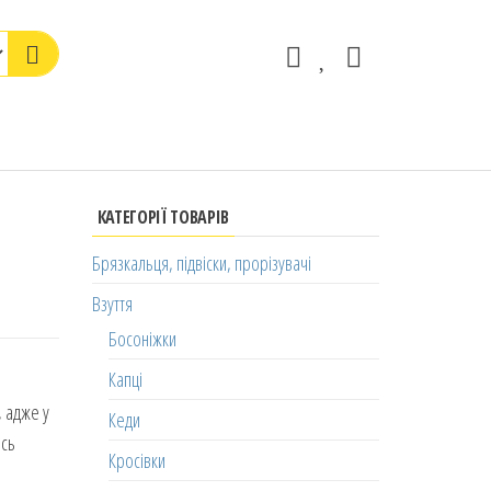
КАТЕГОРІЇ ТОВАРІВ
Брязкальця, підвіски, прорізувачі
Взуття
Босоніжки
Капці
, адже у
Кеди
ись
Кросівки