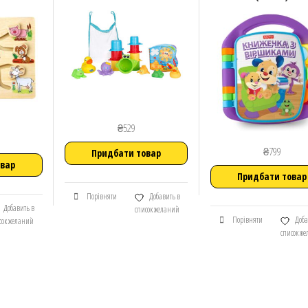
₴
529
₴
799
Придбати товар
овар
Придбати товар
Порівняти
Добавить в
Добавить в
список желаний
Порівняти
Доба
сок желаний
список ж