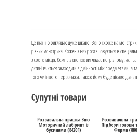
Це піаніно виглядає дуже цікаво. Воно схоже на монстрика,
різних монстрика. Кожен з них розташовується в спеціаль
з свого місця. Кожна з кнопок виглядає по-різному, як і са
дитині вчиться знаходити відмінності між предметами, а 
того чи іншого персонажа. Також йому буде цікаво дізнат
Супутні товари
Розвивальна іграшка Bino
Розвивальна ігр
Моторичний лабіринт із
Підбери голови 
бусинами (84201)
Ферма (880