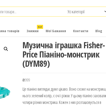
.com.ua
-
итячих
Hot!
рина товарів
Знижки
Мої Бажання
Контакти
Blog
Музична іграшка Fisher-
Price Піаніно-монстрик
(DYM89)
₴
999
Це піаніно виглядає дуже цікаво. Воно схоже на монстрика
нього зелений колір, є очі і ріжки. У цьому піаніно заховал
чотири різних монстрика. Кожен з них розташовується в