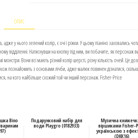
ОПИС
 адже у нього зелений колір, є очі і ріжки. У цьому піаніно заховались чо
ному відділенні. Натиснувши на кнопку під ним, ви побачите, як персонаж в
мі монстри. Вони всі мають різний колір шерсті, різну кількість очей. Це до
також познайомить з основами лічби, адже малюк повинен дізнатися, скільк
ися, на кого найбільше схожий той чи інший персонаж. Fisher-Price
ашка Bino
Подарунковий набір для
Музична книжечк
тваринам
води Playgro (0182933)
віршиками Fisher-P
97)
українською з ефе
(DKK16)