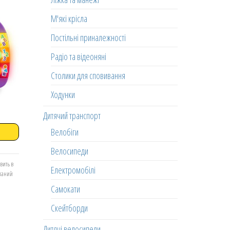
М'які крісла
Постільні приналежності
Радіо та відеоняні
Столики для сповивання
Ходунки
Дитячий транспорт
Велобіги
Велосипеди
вить в
Електромобілі
еланий
Самокати
Скейтборди
Дитячі велосипеди