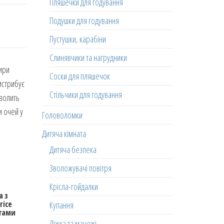
Пляшечки для годування
Подушки для годування
Пустушки, карабіни
Слинявчики та нагрудники
тири
Соски для пляшечок
истрибує
Стільчики для годування
зволить
и очей у
Головоломки
Дитяча кімната
Дитяча безпека
Зволожувачі повітря
Крісла-гойдалки
а з
rice
Купання
ктами
Ліжка та манежі