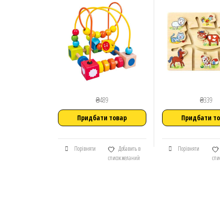
₴
489
₴
339
Придбати товар
Придбати т
Порівняти
Добавить в
Порівняти
список желаний
спи