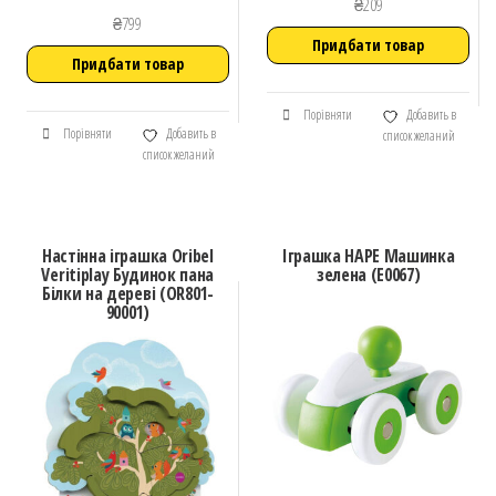
₴
209
₴
799
Придбати товар
Придбати товар
Порівняти
Добавить в
Порівняти
Добавить в
список желаний
список желаний
Настінна іграшка Oribel
Іграшка HAPE Машинка
Veritiplay Будинок пана
зелена (E0067)
Білки на дереві (OR801-
90001)