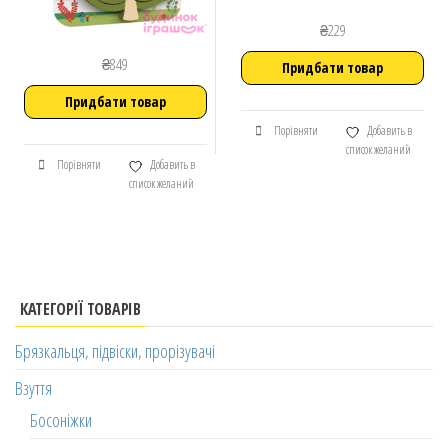
₴
229
₴
849
Придбати товар
Придбати товар
Порівняти
Добавить в
список желаний
Порівняти
Добавить в
список желаний
КАТЕГОРІЇ ТОВАРІВ
Брязкальця, підвіски, прорізувачі
Взуття
Босоніжки