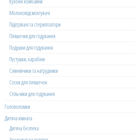
Кухонні комбайни
Молоковідсмоктувачі
Підігрівачі та стерилізатори
Пляшечки для годування
Подушки для годування
Пустушки, карабіни
Слинявчики та нагрудники
Соски для пляшечок
Стільчики для годування
Головоломки
Дитяча кімната
Дитяча безпека
Зволожувачі повітря