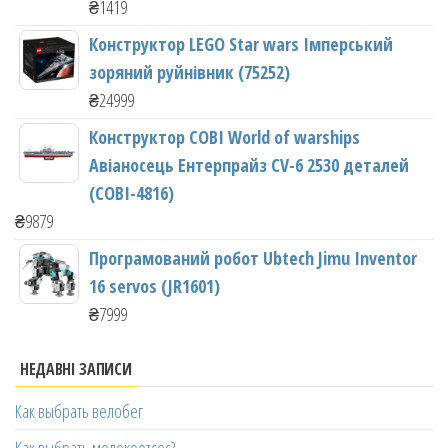
₴
1419
Конструктор LEGO Star wars Імперський
зоряний руйнівник (75252)
₴
24999
Конструктор COBI World of warships
Авіаносець Ентерпрайз CV-6 2530 деталей
(COBI-4816)
₴
9879
Програмований робот Ubtech Jimu Inventor
16 servos (JR1601)
₴
7999
НЕДАВНІ ЗАПИСИ
Как выбрать велобег