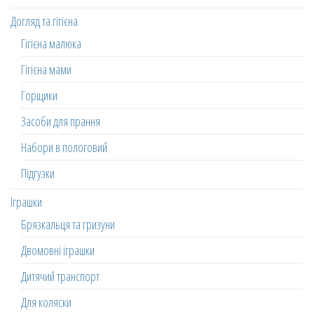
Догляд та гігієна
Гігієна малюка
Гігієна мами
Горщики
Засоби для прання
Набори в пологовий
Підгузки
Іграшки
Брязкальця та гризуни
Двомовні іграшки
Дитячий транспорт
Для коляски