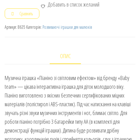
Добавить в список желаний
Сравнить
Артикул:
8635
Категорія:
Розвиваючі іграшки для малюків
ОПИС
Музична іграшка «Піаніно зі світловим ефектом» від бренду «Baby
team» — цікава інтерактивна іграшка для діток молодшого віку.
Піаніно виготовлено з якісних безпечних сертифікованих міцних
матеріалів (полістирол і ABS-пластик). Під час натискання на клавіші
звучать різні звуки музичних інструментів і нот, блимає світло. Для
роботи піаніно потрібно 3 батарейки типу АА (в комплекті для
демонстрації функцій іграшки). Дитина буде розвивати дрібну
моторику, координацію рухів і сприйняття кольорів, слух з іграшкою