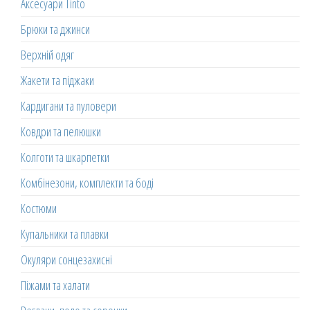
Аксесуари Tinto
Брюки та джинси
Верхній одяг
Жакети та піджаки
Кардигани та пуловери
Ковдри та пелюшки
Колготи та шкарпетки
Комбінезони, комплекти та боді
Костюми
Купальники та плавки
Окуляри сонцезахисні
Піжами та халати