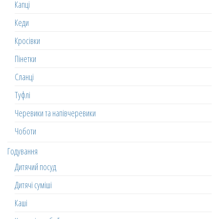
Капці
Кеди
Кросівки
Пінетки
Сланці
Туфлі
Черевики та напівчеревики
Чоботи
Годування
Дитячий посуд
Дитячі суміші
Каші