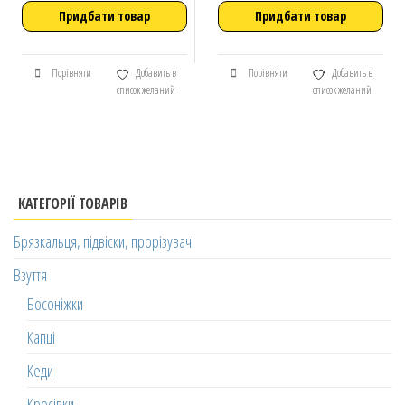
Придбати товар
Придбати товар
Порівняти
Добавить в
Порівняти
Добавить в
список желаний
список желаний
КАТЕГОРІЇ ТОВАРІВ
Брязкальця, підвіски, прорізувачі
Взуття
Босоніжки
Капці
Кеди
Кросівки