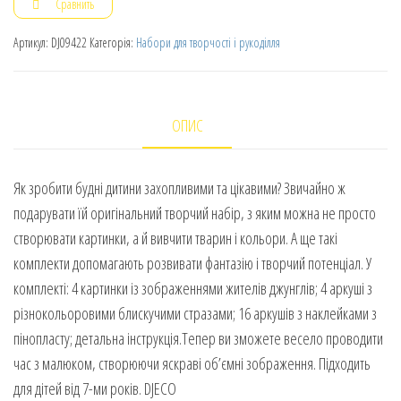
Сравнить
Артикул:
DJ09422
Категорія:
Набори для творчості і рукоділля
ОПИС
Як зробити будні дитини захопливими та цікавими? Звичайно ж
подарувати їй оригінальний творчий набір, з яким можна не просто
створювати картинки, а й вивчити тварин і кольори. А ще такі
комплекти допомагають розвивати фантазію і творчий потенціал. У
комплекті: 4 картинки із зображеннями жителів джунглів; 4 аркуші з
різнокольоровими блискучими стразами; 16 аркушів з наклейками з
пінопласту; детальна інструкція.Тепер ви зможете весело проводити
час з малюком, створюючи яскраві об’ємні зображення. Підходить
для дітей від 7-ми років. DJECO