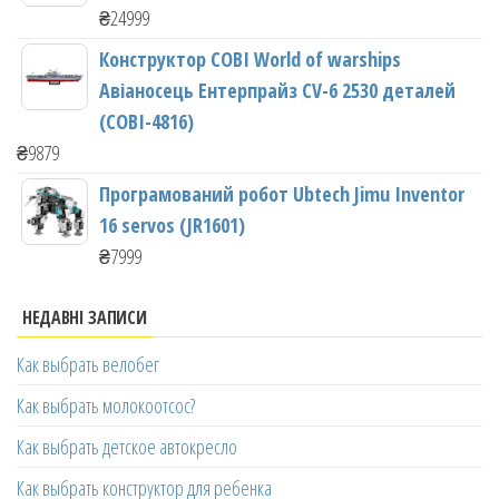
₴
24999
Конструктор COBI World of warships
Авіаносець Ентерпрайз CV-6 2530 деталей
(COBI-4816)
₴
9879
Програмований робот Ubtech Jimu Inventor
16 servos (JR1601)
₴
7999
НЕДАВНІ ЗАПИСИ
Как выбрать велобег
Как выбрать молокоотсос?
Как выбрать детское автокресло
Как выбрать конструктор для ребенка