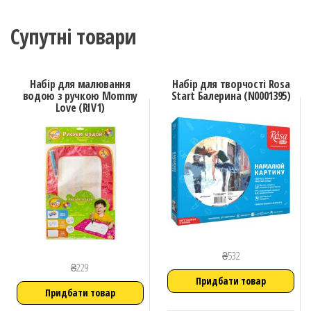
Супутні товари
Набір для малювання
Набір для творчості Rosa
водою з ручкою Mommy
Start Балерина (N0001395)
Love (RIV1)
₴
532
₴
229
Придбати товар
Придбати товар