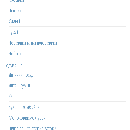
Пінетки
Сланці
Туфлі
Черевики та напівчеревики
Чоботи
Годування
Дитячий посуд
Дитячі суміші
Каші
Кухонні комбайни
Молоковідсмоктувачі
Підігрівачі та стерилізатори