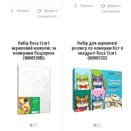
Порівняти
Добавить в
Порівняти
Добавить в
список желаний
список желаний
Набір Rosa Start
Набір для акрилової
акриловий живопис за
розпису по номерам Кот в
номерами Поцілунок
квадраті Rosa Start
(N00013085)
(N0001333)
₴
275
₴
532