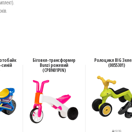
мплект).
ків.
Мотобайк
Біговел-трансформер
Ролоцикл BIG Зел
-синій
Bunzi рожевий
(0055301)
)
(CPBN01PIN)
₴
1809