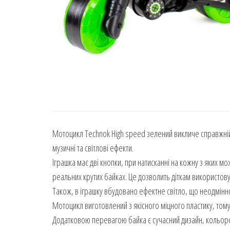
Мотоцикл Technok High speed зелений викличе справжній 
музичні та світлові ефекти.
Іграшка має дві кнопки, при натисканні на кожну з яких мо
реальних крутих байках. Це дозволить діткам використову
Також, в іграшку вбудовано ефектне світло, що неодмінно
Мотоцикл виготовлений з якісного міцного пластику, тому 
Додатковою перевагою байка є сучасний дизайн, кольоро