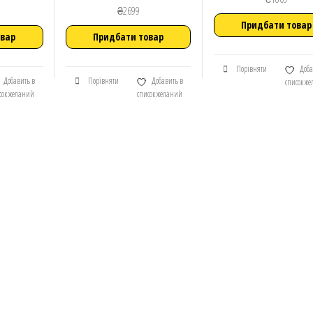
₴
2699
Придбати товар
овар
Придбати товар
Порівняти
Доба
Добавить в
Порівняти
Добавить в
список ж
сок желаний
список желаний