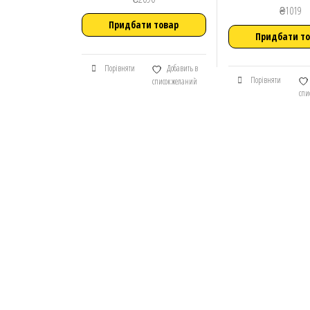
₴
1019
Придбати товар
Придбати т
Порівняти
Добавить в
Порівняти
список желаний
спи