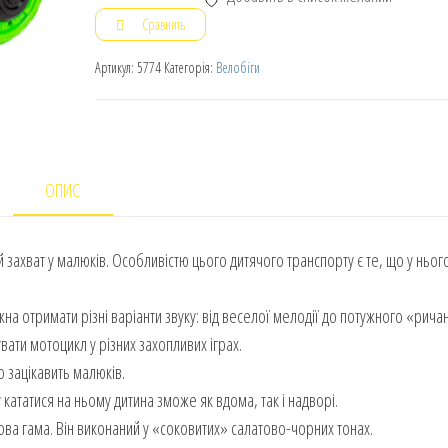
Сравнить
Артикул:
5774
Категорія:
Велобіги
ОПИС
захват у малюків. Особливістю цього дитячого транспорту є те, що у нього
жна отримати різні варіанти звуку: від веселої мелодії до потужного «ричан
вати мотоцикл у різних захопливих іграх.
 зацікавить малюків.
кататися на ньому дитина зможе як вдома, так і надворі.
ва гама. Він виконаний у «соковитих» салатово-чорних тонах.