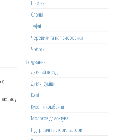
Пінетки
Сланці
Туфлі
Черевики та напівчеревики
Чоботи
Годування
Дитячий посуд
 є
Дитячі суміші
Каші
ня», як у
Кухонні комбайни
Молоковідсмоктувачі
Підігрівачі та стерилізатори