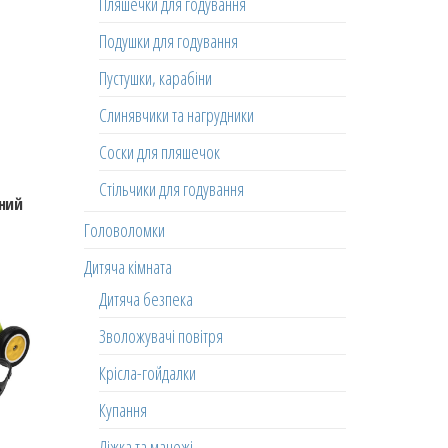
Пляшечки для годування
Подушки для годування
Пустушки, карабіни
Слинявчики та нагрудники
Соски для пляшечок
Стільчики для годування
ений
Головоломки
Дитяча кімната
Дитяча безпека
Зволожувачі повітря
Крісла-гойдалки
Купання
Ліжка та манежі