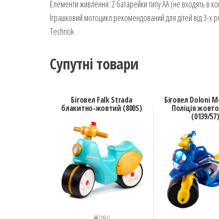
Елементи живлення: 2 батарейки типу АА (не входять в ко
Іграшковий мотоцикл рекомендований для дітей від 3-х ро
Technok
Супутні товари
Біговел Falk Strada
Біговел Doloni 
блакитно-жовтий (800S)
Поліція жовто
(0139/57
₴
2090