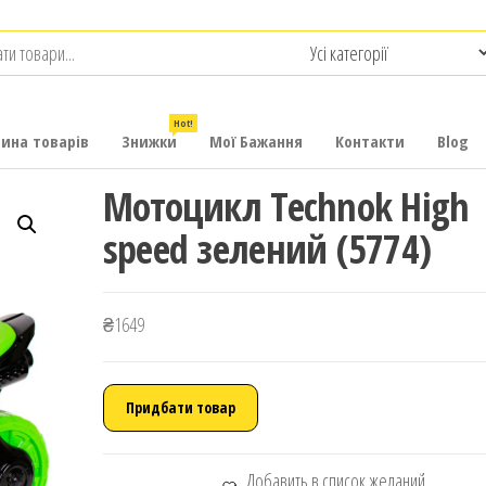
.com.ua
-
итячих
Hot!
рина товарів
Знижки
Мої Бажання
Контакти
Blog
Мотоцикл Technok High
speed зелений (5774)
₴
1649
Придбати товар
Добавить в список желаний