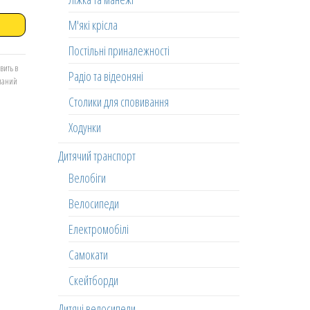
М'які крісла
Постільні приналежності
вить в
Радіо та відеоняні
еланий
Столики для сповивання
Ходунки
Дитячий транспорт
Велобіги
Велосипеди
Електромобілі
Самокати
Скейтборди
Дитячі велосипеди