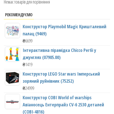
Немає товарів для порівняння
РЕКОМЕНДУЄМО
Конструктор Playmobil Magic Кришталевий
палац (9469)
₴
6699
Інтерактивна пірамідка Chicco Регбі у
джунглях (07905.00)
₴
1419
Конструктор LEGO Star wars Імперський
зоряний руйнівник (75252)
₴
24999
Конструктор COBI World of warships
Авіаносець Ентерпрайз CV-6 2530 деталей
(COBI-4816)