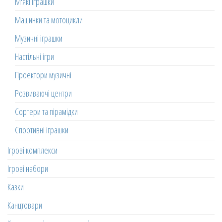
М'які іграшки
Машинки та мотоцикли
Музичні іграшки
Настільні ігри
Проектори музичні
Розвиваючі центри
Сортери та пірамідки
Спортивні іграшки
Ігрові комплекси
Ігрові набори
Казки
Канцтовари