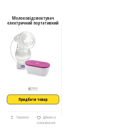
Молоковідсмоктувач
електричний портативний
₴
2990
Придбати товар
Порівняти
Добавить в
список желаний