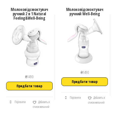
Молоковідсмоктувач
Молоковідсмоктувач
ручний 2 в 1 Natural
ручний Well-Being
Feeling&Well-Being
₴
1490
₴
1490
Придбати товар
Придбати товар
Порівняти
Добавить в
Порівняти
Добавить в
список желаний
список желаний