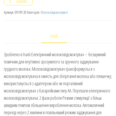
Сравнить
Артикул:
09199.30
Категорія:
Молоковідсмоктувачі
ОПИС
Зроблено в Італії.Електричний молоковідсмоктувач – безшумний
помічник для інтуїтивно зрозумілого та зручного зціджування
грудного молока. Молоковідсмоктувач трансформується з
молоковідсмоктувача в ємність для зберігання молока або пляшечку;
використовується з адаптером або як портативний
молоковідсмоктувач з батарейками типу АА. Переваги електричного
молоковідсмоктувача: 2 фази роботи Режим стимуляції з більш
швидким темпом збільшення вироблення молока. Автоматичний
перехід через 2 хвилини в повільніший режим зціджування для