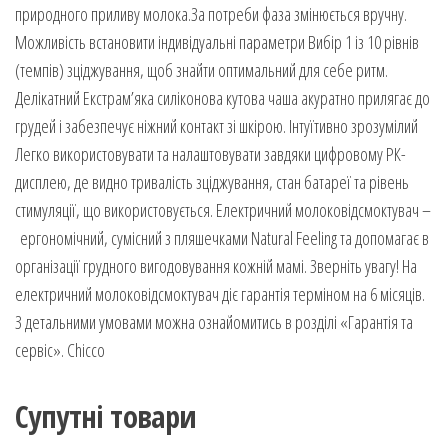
природного приливу молока.За потреби фаза змінюється вручну.
Можливість встановити індивідуальні параметри Вибір 1 із 10 рівнів
(темпів) зціджування, щоб знайти оптимальний для себе ритм.
Делікатний Екстрам’яка силіконова кутова чаша акуратно прилягає до
грудей і забезпечує ніжний контакт зі шкірою. Інтуїтивно зрозумілий
Легко використовувати та налаштовувати завдяки цифровому РК-
дисплею, де видно тривалість зціджування, стан батареї та рівень
стимуляції, що використовується. Електричний молоковідсмоктувач –
ергономічний, сумісний з пляшечками Natural Feeling та допомагає в
організації грудного вигодовування кожній мамі. Зверніть увагу! На
електричний молоковідсмоктувач діє гарантія терміном на 6 місяців.
З детальними умовами можна ознайомитись в розділі «Гарантія та
сервіс». Chicco
Супутні товари