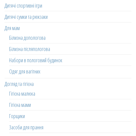
Дитячі спортивні ігри
Дитячі сумки та рюкзаки
Для мам
Білизна допологова
Білизна післяпологова
Набори в пологовий будинок
Одяг для вагітних
Догляд та гігієна
Гігієна малюка
Гігієна мами
Горщики
Засоби для прання