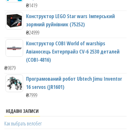
₴
1419
Конструктор LEGO Star wars Імперський
зоряний руйнівник (75252)
₴
24999
Конструктор COBI World of warships
Авіаносець Ентерпрайз CV-6 2530 деталей
(COBI-4816)
₴
9879
Програмований робот Ubtech Jimu Inventor
16 servos (JR1601)
₴
7999
НЕДАВНІ ЗАПИСИ
Как выбрать велобег