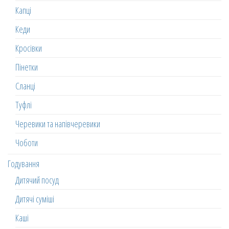
Капці
Кеди
Кросівки
Пінетки
Сланці
Туфлі
Черевики та напівчеревики
Чоботи
Годування
Дитячий посуд
Дитячі суміші
Каші