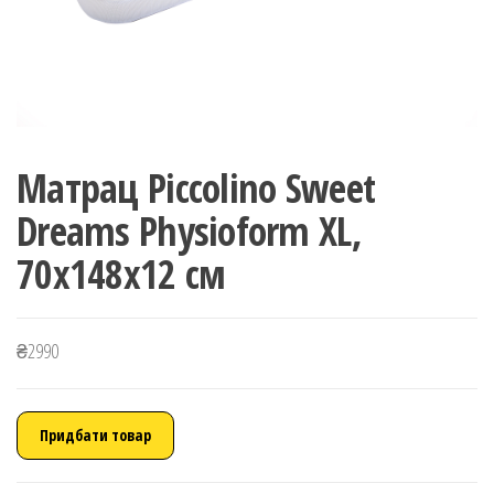
Матрац Piccolino Sweet
Dreams Physioform XL,
70х148х12 см
₴
2990
Придбати товар