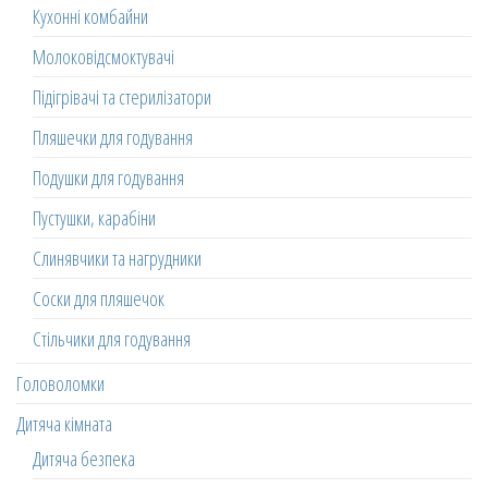
Кухонні комбайни
Молоковідсмоктувачі
Підігрівачі та стерилізатори
Пляшечки для годування
Подушки для годування
Пустушки, карабіни
Слинявчики та нагрудники
Соски для пляшечок
Стільчики для годування
Головоломки
Дитяча кімната
Дитяча безпека