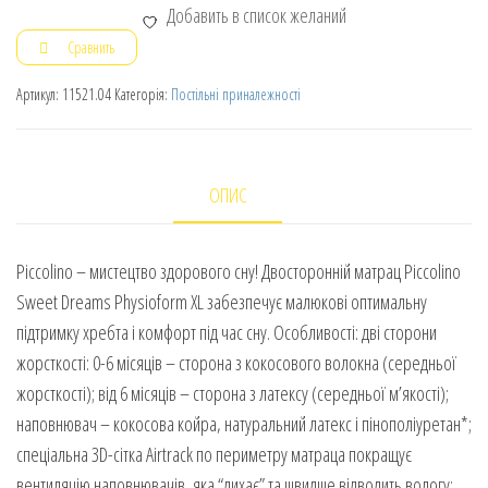
Добавить в список желаний
Сравнить
Артикул:
11521.04
Категорія:
Постільні приналежності
ОПИС
Piccolino – мистецтво здорового сну! Двосторонній матрац Piccolino
Sweet Dreams Physioform XL забезпечує малюкові оптимальну
підтримку хребта і комфорт під час сну. Особливості: дві сторони
жорсткості: 0-6 місяців – сторона з кокосового волокна (середньої
жорсткості); від 6 місяців – сторона з латексу (середньої м’якості);
наповнювач – кокосова койра, натуральний латекс і пінополіуретан*;
спеціальна 3D-сітка Airtrack по периметру матраца покращує
вентиляцію наповнювачів, яка “дихає” та швидше відводить вологу;