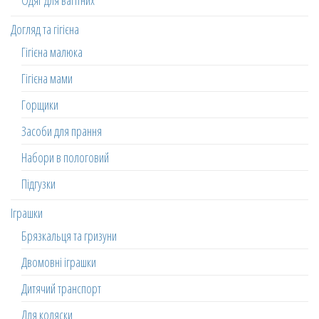
Одяг для вагітних
Догляд та гігієна
Гігієна малюка
Гігієна мами
Горщики
Засоби для прання
Набори в пологовий
Підгузки
Іграшки
Брязкальця та гризуни
Двомовні іграшки
Дитячий транспорт
Для коляски