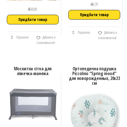
₴
379
₴
3849
Придбати товар
Придбати товар
Порівняти
Добавить в
Порівняти
Добавить в
список желаний
список желаний
Москитна сітка для
Ортопедична подушка
ліжечка-манежа
Piccolino “Spring mood”
для новорожденных, 20х23
см