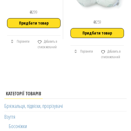
₴
299
₴
259
Придбати товар
Придбати товар
Порівняти
Добавить в
список желаний
Порівняти
Добавить в
список желаний
КАТЕГОРІЇ ТОВАРІВ
Брязкальця, підвіски, прорізувачі
Взуття
Босоніжки