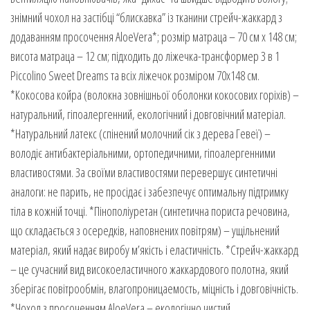
знімний чохол на застібці “блискавка” із тканини стрейч-жаккард з
додаванням просочення AloeVera*; розмір матраца – 70 см х 148 см;
висота матраца – 12 см; підходить до ліжечка-трансформер 3 в 1
Piccolino Sweet Dreams та всіх ліжечок розміром 70х148 см.
*Кокосова койра (волокна зовнішньої оболонки кокосових горіхів) –
натуральний, гіпоалергенний, екологічний і довговічний матеріал.
*Натуральний латекс (спінений молочний сік з дерева Гевеї) –
володіє антибактеріальними, ортопедичними, гіпоалергенними
властивостями. За своїми властивостями перевершує синтетичні
аналоги: не парить, не просідає і забезпечує оптимальну підтримку
тіла в кожній точці. *Пінополіуретан (синтетична пориста речовина,
що складається з осередків, наповнених повітрям) – ущільнений
матеріал, який надає виробу м’якість і еластичність. *Стрейч-жаккард
– це сучасний вид високоеластичного жаккардового полотна, який
зберігає повітрообмін, влагопроницаемость, міцність і довговічність.
*Чохол з просоченням AloeVera – екологічно чистий,