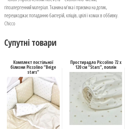
гіпоалергенний матеріал. Тканина м’яка і приємна на дотик,
перешкоджає попаданню бактерій, кліщів, цвілі і комах в оббивку.
Chicco
Супутні товари
Комплект постільної
Простирадло Piccolino 72 х
білизни Piccolino “Beige
120 см “Stars”, поплін
stars”