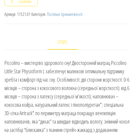
Сравнить
Артикул:
11521.01
Категорія:
Постільні приналежності
ОПИС
Piccolino – мистецтво здорового сну! Двосторонній матрац Piccolino
Little Star Physioform L забезпечує малюкові оптимальну підтримку
хребта і комфорт під час сну. Особливості: дві сторони жорсткості: 0-6
місяців – сторона з кокосового волокна (середньої жорсткості); від 6
місяців – сторона з латексу (середньої м’якості); наповнювач –
кокосова койра, натуральний латекс і пінополіуретан*; спеціальна
3D-сітка Airtrack* по периметру матраца покращує вентиляцію
наповнювачів, яка “дихає” та швидше відводить вологу; знімний чохол
на застібці “блискавка” з тканини стрейч-жаккард з додаванням