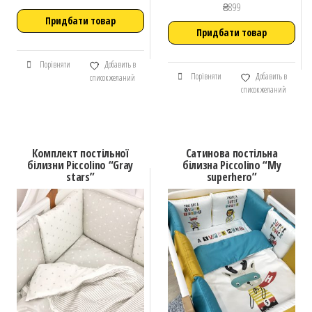
₴
899
Придбати товар
Придбати товар
Порівняти
Добавить в
Порівняти
Добавить в
список желаний
список желаний
Комплект постільної
Сатинова постільна
білизни Piccolino “Gray
білизна Piccolino “My
stars”
superhero”