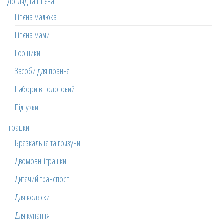
Догляд та гігієна
Гігієна малюка
Гігієна мами
Горщики
Засоби для прання
Набори в пологовий
Підгузки
Іграшки
Брязкальця та гризуни
Двомовні іграшки
Дитячий транспорт
Для коляски
Для купання