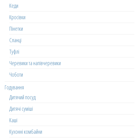
Кеди
Кросівки
Пінетки
Сланці
Туфлі
Черевики та напівчеревики
Чоботи
Годування
Дитячий посуд
Дитячі суміші
Каші
Кухонні комбайни