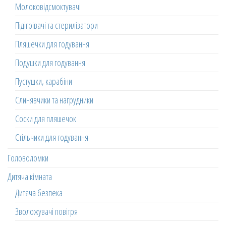
Молоковідсмоктувачі
Підігрівачі та стерилізатори
Пляшечки для годування
Подушки для годування
Пустушки, карабіни
Слинявчики та нагрудники
Соски для пляшечок
Стільчики для годування
Головоломки
Дитяча кімната
Дитяча безпека
Зволожувачі повітря