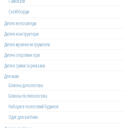
Самокати
Скейтборди
Дитячі велосипеди
Дитячі конструктори
Дитячі музичні інструменти
Дитячі спортивні ігри
Дитячі сумки та рюкзаки
Для мам
Білизна допологова
Білизна післяпологова
Набори в пологовий будинок
Одяг для вагітних