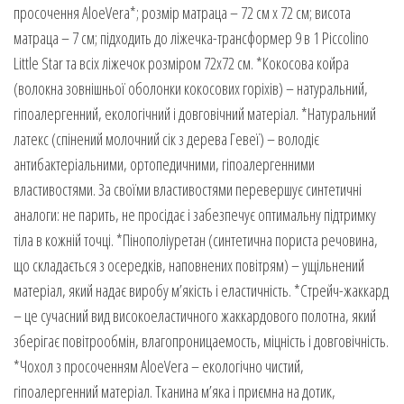
просочення AloeVera*; розмір матраца – 72 см х 72 см; висота
матраца – 7 см; підходить до ліжечка-трансформер 9 в 1 Piccolino
Little Star та всіх ліжечок розміром 72х72 см. *Кокосова койра
(волокна зовнішньої оболонки кокосових горіхів) – натуральний,
гіпоалергенний, екологічний і довговічний матеріал. *Натуральний
латекс (спінений молочний сік з дерева Гевеї) – володіє
антибактеріальними, ортопедичними, гіпоалергенними
властивостями. За своїми властивостями перевершує синтетичні
аналоги: не парить, не просідає і забезпечує оптимальну підтримку
тіла в кожній точці. *Пінополіуретан (синтетична пориста речовина,
що складається з осередків, наповнених повітрям) – ущільнений
матеріал, який надає виробу м’якість і еластичність. *Стрейч-жаккард
– це сучасний вид високоеластичного жаккардового полотна, який
зберігає повітрообмін, влагопроницаемость, міцність і довговічність.
*Чохол з просоченням AloeVera – екологічно чистий,
гіпоалергенний матеріал. Тканина м’яка і приємна на дотик,