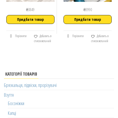
₴
3849
₴
3990
Придбати товар
Придбати товар
Порівняти
Добавить в
Порівняти
Добавить в
список желаний
список желаний
КАТЕГОРІЇ ТОВАРІВ
Брязкальця, підвіски, прорізувачі
Взуття
Босоніжки
Капці