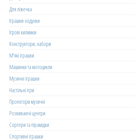
Для ліжечка
Іграшки-ходунки
Ігрові килимки
Конструктори, набори
М'які іграшки
Машинки та мотоцикли
Музичні іграшки
Настільні ігри
Проектори музичні
Розвиваючі центри
Сортери та пірамідки
Спортивні іграшки