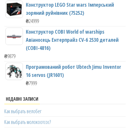
Конструктор LEGO Star wars Імперський
зоряний руйнівник (75252)
₴
24999
Конструктор COBI World of warships
Авіаносець Ентерпрайз CV-6 2530 деталей
(COBI-4816)
₴
9879
Програмований робот Ubtech Jimu Inventor
16 servos (JR1601)
₴
7999
НЕДАВНІ ЗАПИСИ
Как выбрать велобег
Как выбрать молокоотсос?