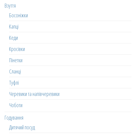
Взуття
Босоніжки
Капці
Кеди
Кросівки
Пінетки
Сланці
Туфлі
Черевики та напівчеревики
Чоботи
Годування
Дитячий посуд