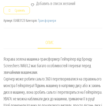
Добавить в список желаний
Сравнить
Артикул:
EU683123
Категорія:
Трансформери
ОПИС
Яскрава зелена машинка-трансформер Гейткріпер від бренду
Screechers Wild L2 має багато особливостей і переваг перед
звичайними машинками.
Скрічер може робити сальто 360 і перетворюватися на справжнього
монстра Гейткріпера! Підкинь машинку в напрямку дису або ж закинь
диск в машинку, вона зробить сальто і перетвориться на Гейткріпера.
УВАГА: не можна наближати диск до машинки, тримаючи її в руці!
Щоб повернути іграшку до початкового вигляду, просто дістань диск і