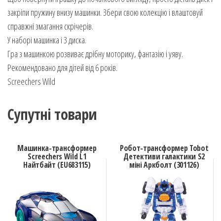
закрiпи пружину внизу машинки. Збери свою колекцію і влаштовуй
справжні змагання скрічерiв.
У наборі машинка і 3 диска.
Гра з машинкою розвиває дрібну моторику, фантазію і уяву.
Рекомендовано для дітей від 6 років.
Screechers Wild
Супутні товари
Машинка-трансформер
Робот-трансформер Tobot
Screechers Wild L1
Детективи галактики S2
Найтбайт (EU683115)
міні Аркболт (301126)