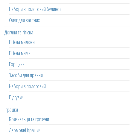
Набори в пологовий будинок
Одяг для вагітних
Догляд та гігієна
Гігієна малюка
Гігієна мами
Горщики
Засоби для прання
Набори в пологовий
Підгузки
Іграшки
Брязкальця та гризуни
Двомовні іграшки