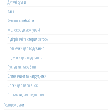
Дитячі суміші
Каші
Кухонні комбайни
Молоковідсмоктувачі
Підігрівачі та стерилізатори
Пляшечки для годування
Подушки для годування
Пустушки, карабіни
Слинявчики та нагрудники
Соски для пляшечок
Стільчики для годування
Головоломки