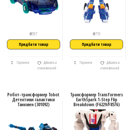
₴
597
₴
719
Придбати товар
Придбати товар
Порівняти
Добавить в
Порівняти
Добавить в
список желаний
список желаний
Робот-трансформер Tobot
Трансформер Transformers
Детективи галактики
EarthSpark 1-Step Flip
Танкмен (301092)
Breakdown (F6229/F8576)