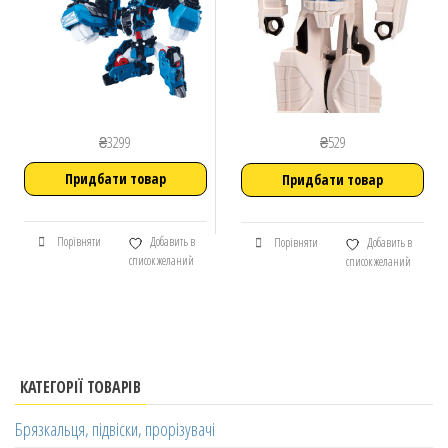
₴
3299
₴
529
Придбати товар
Придбати товар
Порівняти
Добавить в
Порівняти
Добавить в
список желаний
список желаний
КАТЕГОРІЇ ТОВАРІВ
Брязкальця, підвіски, прорізувачі