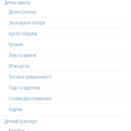
Дитяча кімната
Дитяча безпека
Зволожувачі повітря
Крісла-гойдалки
Купання
Ліжка та манежі
М'які крісла
Постільні приналежності
Радіо та відеоняні
Столики для сповивання
Ходунки
Дитячий транспорт
Велобіги