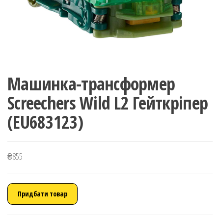
Машинка-трансформер
Screechers Wild L2 Гейткріпер
(EU683123)
₴
855
Придбати товар