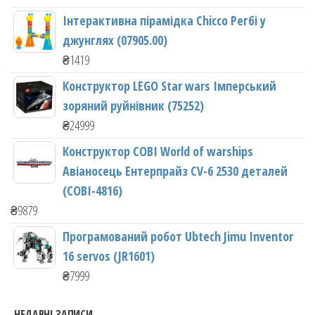
Інтерактивна пірамідка Chicco Регбі у
джунглях (07905.00)
₴
1419
Конструктор LEGO Star wars Імперський
зоряний руйнівник (75252)
₴
24999
Конструктор COBI World of warships
Авіаносець Ентерпрайз CV-6 2530 деталей
(COBI-4816)
₴
9879
Програмований робот Ubtech Jimu Inventor
16 servos (JR1601)
₴
7999
НЕДАВНІ ЗАПИСИ