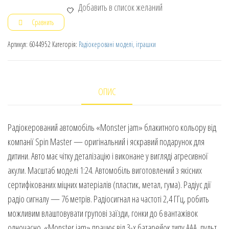
Добавить в список желаний
Сравнить
Артикул:
6044952
Категорія:
Радіокеровані моделі, іграшки
ОПИС
Радіокерований автомобіль «Monster jam» блакитного кольору від
компанії Spin Master — оригінальний і яскравий подарунок для
дитини. Авто має чітку деталізацію і виконане у вигляді агресивної
акули. Масштаб моделі 1:24. Автомобіль виготовлений з якісних
сертифікованих міцних матеріалів (пластик, метал, гума). Радіус дії
радіо сигналу — 76 метрів. Радіосигнал на частоті 2,4 ГГц, робить
можливим влаштовувати групові заїзди, гонки до 6 вантажівок
одночасно. «Monster jam» працює від 3-х батарейок типу ААА, пульт