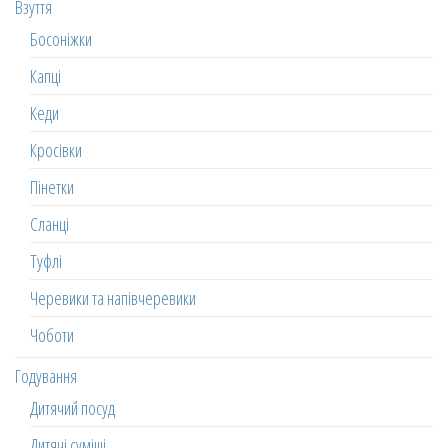
Взуття
Босоніжки
Капці
Кеди
Кросівки
Пінетки
Сланці
Туфлі
Черевики та напівчеревики
Чоботи
Годування
Дитячий посуд
Дитячі суміші