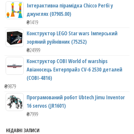
Інтерактивна пірамідка Chicco Регбі у
джунглях (07905.00)
₴
1419
Конструктор LEGO Star wars Імперський
зоряний руйнівник (75252)
₴
24999
Конструктор COBI World of warships
Авіаносець Ентерпрайз CV-6 2530 деталей
(COBI-4816)
₴
9879
Програмований робот Ubtech Jimu Inventor
16 servos (JR1601)
₴
7999
НЕДАВНІ ЗАПИСИ