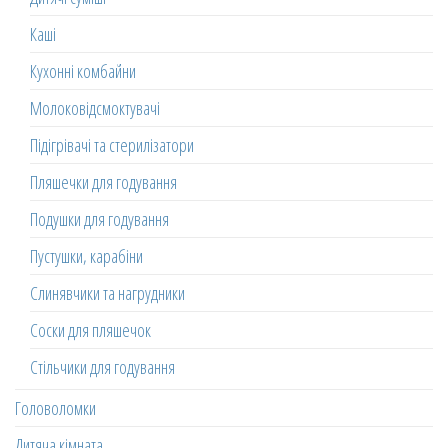
Каші
Кухонні комбайни
Молоковідсмоктувачі
Підігрівачі та стерилізатори
Пляшечки для годування
Подушки для годування
Пустушки, карабіни
Слинявчики та нагрудники
Соски для пляшечок
Стільчики для годування
Головоломки
Дитяча кімната