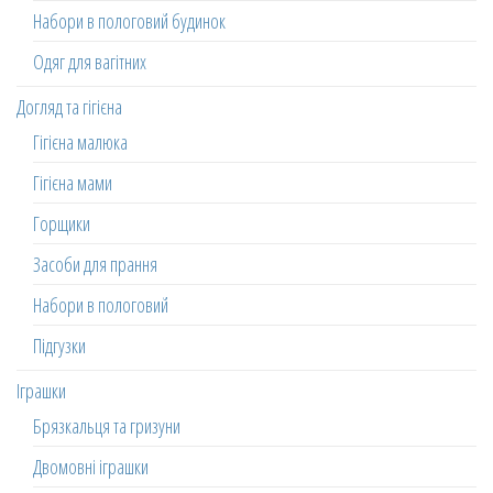
Набори в пологовий будинок
Одяг для вагітних
Догляд та гігієна
Гігієна малюка
Гігієна мами
Горщики
Засоби для прання
Набори в пологовий
Підгузки
Іграшки
Брязкальця та гризуни
Двомовні іграшки