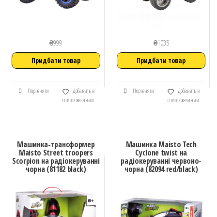
₴
999
₴
1035
Придбати товар
Придбати товар
Порівняти
Добавить в
Порівняти
Добавить в
список желаний
список желаний
Машинка-трансформер
Машинка Maisto Tech
Maisto Street troopers
Cyclone twist на
Scorpion на радіокеруванні
радіокеруванні червоно-
чорна (81182 black)
чорна (82094 red/black)