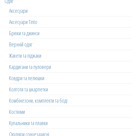
Одяг
Аксесуари
Аксесуари Tinto
Брюки та джинси
Верхній одяг
Жакети та піджаки
Кардигани та пуловери
Ковдри та пелюшки
Колготи та шкарпетки
Комбінезони, комплекти та боді
Костюми
Купальники та плавки
Окуляри сонцезахисні