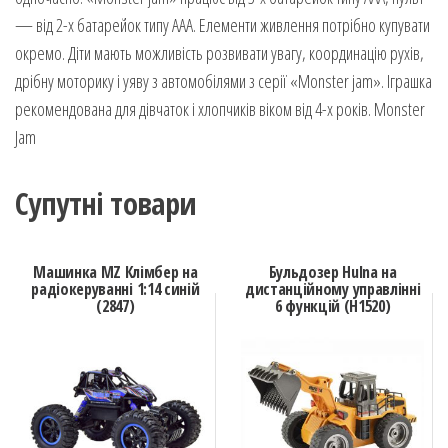
— від 2-х батарейок типу ААА. Елементи живлення потрібно купувати
окремо. Діти мають можливість розвивати увагу, координацію рухів,
дрібну моторику і уяву з автомобілями з серії «Monster jam». Іграшка
рекомендована для дівчаток і хлопчиків віком від 4-х років. Monster
Jam
Супутні товари
Машинка MZ Клімбер на
Бульдозер Hulna на
радіокеруванні 1:14 синій
дистанційному управлінні
(2847)
6 функцій (H1520)