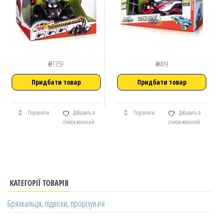
₴
1359
₴
499
Придбати товар
Придбати товар
Порівняти
Добавить в
Порівняти
Добавить в
список желаний
список желаний
КАТЕГОРІЇ ТОВАРІВ
Брязкальця, підвіски, прорізувачі