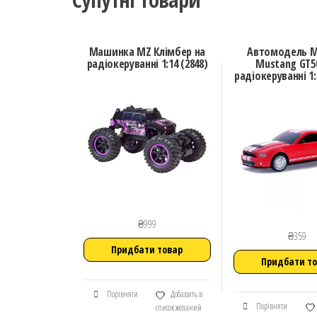
Машинка MZ Клімбер на
Автомодель M
радіокеруванні 1:14 (2848)
Mustang GT5
радіокеруванні 1:
₴
999
₴
359
Придбати товар
Придбати т
Порівняти
Добавить в
Порівняти
список желаний