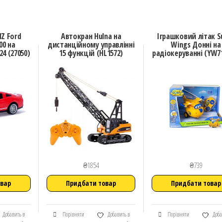
Z Ford
Автокран Hulna на
Іграшковий літак S
00 на
дистанційному управлінні
Wings Донні на
24 (27050)
15 функцій (HL1572)
радіокеруванні (YW7
₴
1854
₴
739
овар
Придбати товар
Придбати товар
Добавить в
Порівняти
Добавить в
Порівняти
Доба