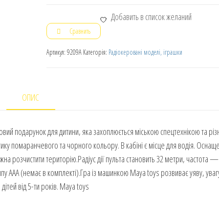
Добавить в список желаний
Сравнить
Артикул:
9209A
Категорія:
Радіокеровані моделі, іграшки
ОПИС
вий подарунок для дитини, яка захоплюється міською спецтехнікою та рі
ику помаранчевого та чорного кольору. В кабіні є місце для водія. Оснащ
 розчистити територію.Радіус дії пульта становить 32 метри, частота — 
ипу ААА (немає в комплекті).Гра із машинкою Maya toys розвиває уяву, уваг
ітей від 5-ти років. Maya toys