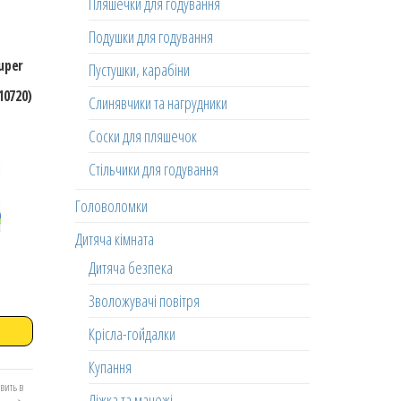
Пляшечки для годування
Подушки для годування
uper
Пустушки, карабіни
10720)
Слинявчики та нагрудники
Соски для пляшечок
Стільчики для годування
Головоломки
Дитяча кімната
Дитяча безпека
Зволожувачі повітря
Крісла-гойдалки
Купання
вить в
Ліжка та манежі