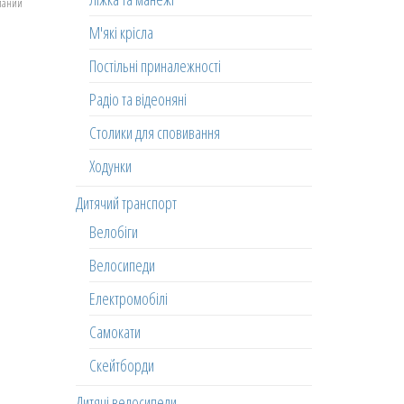
еланий
М'які крісла
Постільні приналежності
Радіо та відеоняні
Столики для сповивання
Ходунки
Дитячий транспорт
Велобіги
Велосипеди
Електромобілі
Самокати
Скейтборди
Дитячі велосипеди