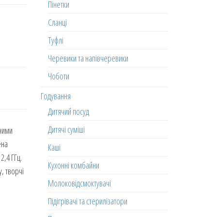
Пінетки
Сланці
Туфлі
Черевики та напівчеревики
Чоботи
Годування
Дитячий посуд
Дитячі суміші
зними
ена
Каші
2,4 ГГц.
Кухонні комбайни
у, творчі
Молоковідсмоктувачі
Підігрівачі та стерилізатори