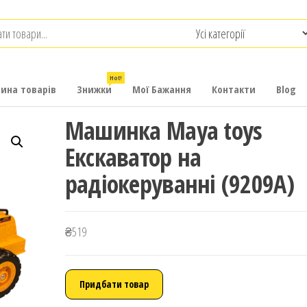
.com.ua
-
итячих
Hot!
рина товарів
Знижки
Мої Бажання
Контакти
Blog
Машинка Maya toys
Екскаватор на
радіокеруванні (9209A)
₴
519
Придбати товар