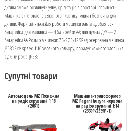
дитина зможе розвинути уяву, орієнтацію в просторі і спритність!
Машинка виготовлена з якісного пластику, міцна і безпечна для
дитини. Фари світяться.Для роботи машинки вам знадобляться
батарейки: для машинки — 4 батарейки АА; для пульта Д/У — 2
батарейки АА.Розмір машинки: 7.5х27.5х12.5Радіокерована машинка
JP383 Fire speed 1:16 зеленого кольору, порадує кожного хлопчика
від 6-ти років. JP383
Супутні товари
Автомодель MZ Пожежна
Машинка-трансформер
на радіокеруванні 1:18
MZ Pagani huayra червона
(2081)
на радіокеруванні 1:14
(2339P/2339P-1)