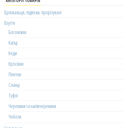
КАТЕГОРІЇ ТОВАРІВ
Брязкальця, підвіски, прорізувачі
Взуття
Босоніжки
Капці
Кеди
Кросівки
Пінетки
Сланці
Туфлі
Черевики та напівчеревики
Чоботи