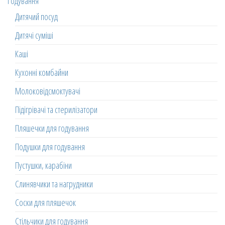
Годування
Дитячий посуд
Дитячі суміші
Каші
Кухонні комбайни
Молоковідсмоктувачі
Підігрівачі та стерилізатори
Пляшечки для годування
Подушки для годування
Пустушки, карабіни
Слинявчики та нагрудники
Соски для пляшечок
Стільчики для годування