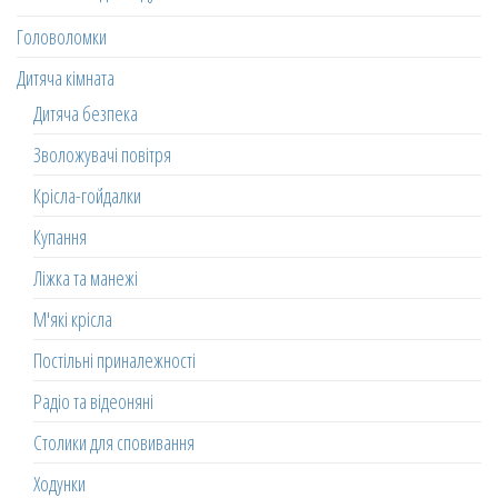
Головоломки
Дитяча кімната
Дитяча безпека
Зволожувачі повітря
Крісла-гойдалки
Купання
Ліжка та манежі
М'які крісла
Постільні приналежності
Радіо та відеоняні
Столики для сповивання
Ходунки