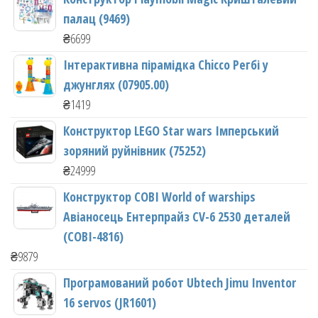
палац (9469)
₴
6699
Інтерактивна пірамідка Chicco Регбі у
джунглях (07905.00)
₴
1419
Конструктор LEGO Star wars Імперський
зоряний руйнівник (75252)
₴
24999
Конструктор COBI World of warships
Авіаносець Ентерпрайз CV-6 2530 деталей
(COBI-4816)
₴
9879
Програмований робот Ubtech Jimu Inventor
16 servos (JR1601)