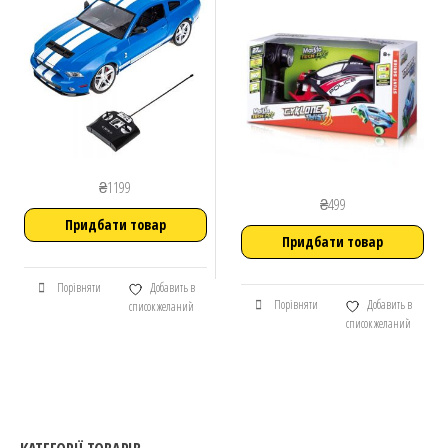
₴
1199
₴
499
Придбати товар
Придбати товар
Порівняти
Добавить в
Порівняти
Добавить в
список желаний
список желаний