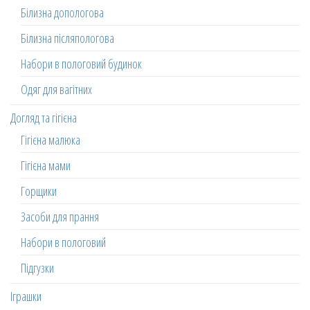
Білизна допологова
Білизна післяпологова
Набори в пологовий будинок
Одяг для вагітних
Догляд та гігієна
Гігієна малюка
Гігієна мами
Горщики
Засоби для прання
Набори в пологовий
Підгузки
Іграшки