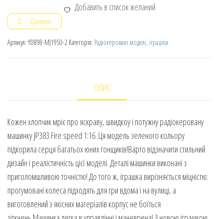
Добавить в список желаний
Сравнить
Артикул:
YD898-MJ1950-2
Категорія:
Радіокеровані моделі, іграшки
ОПИС
Кожен хлопчик мріє про яскраву, швидкоу і потужну радіокеровану
машинку JP383 Fire speed 1:16. Ця модель зеленого кольору
підкорила серця багатьох юних гонщиків!Варто відзначити стильний
дизайн і реалістичність цієї моделі. Деталі машинки виконані з
приголомшливою точністю! До того ж, іграшка вирізняється міцністю:
прогумовані колеса підходять для гри вдома і на вулиці, а
виготовлений з якісних матеріалів корпус не боїться
зіткнень.Машинка легка в управлінні і маневрена! З новою іграшкою