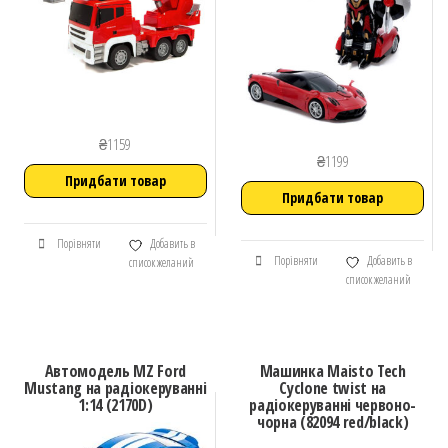
₴
1159
₴
1199
Придбати товар
Придбати товар
Порівняти
Добавить в
Порівняти
Добавить в
список желаний
список желаний
Автомодель MZ Ford
Машинка Maisto Tech
Mustang на радіокеруванні
Cyclone twist на
1:14 (2170D)
радіокеруванні червоно-
чорна (82094 red/black)