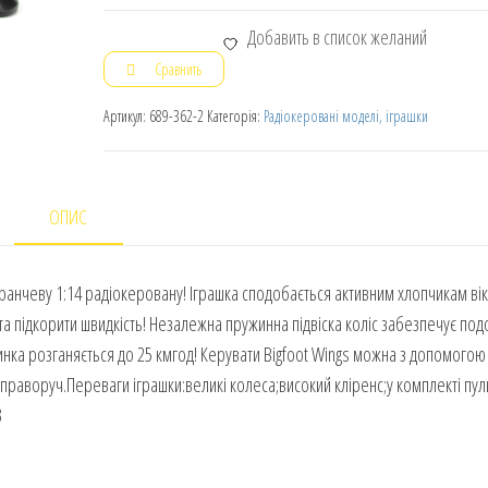
Добавить в список желаний
Сравнить
Артикул:
689-362-2
Категорія:
Радіокеровані моделі, іграшки
ОПИС
ранчеву 1:14 радіокеровану! Іграшка сподобається активним хлопчикам вік
та підкорити швидкість! Незалежна пружинна підвіска коліс забезпечує по
нка розганяється до 25 кмгод! Керувати Bigfoot Wings можна з допомогою
 праворуч.Переваги іграшки:великі колеса;високий кліренс;у комплекті пул
3