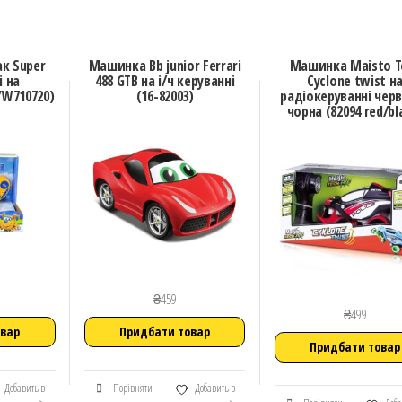
ак Super
Машинка Bb junior Ferrari
Машинка Maisto T
і на
488 GTB на і/ч керуванні
Cyclone twist н
YW710720)
(16-82003)
радіокеруванні чер
чорна (82094 red/bl
₴
459
₴
499
овар
Придбати товар
Придбати товар
Добавить в
Порівняти
Добавить в