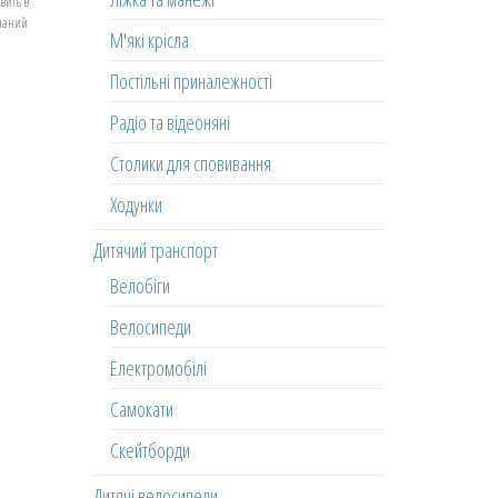
вить в
еланий
М'які крісла
Постільні приналежності
Радіо та відеоняні
Столики для сповивання
Ходунки
Дитячий транспорт
Велобіги
Велосипеди
Електромобілі
Самокати
Скейтборди
Дитячі велосипеди