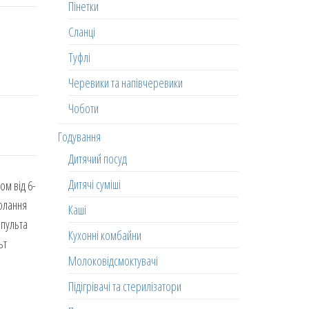
Пінетки
Сланці
Туфлі
Черевики та напівчеревики
Чоботи
Годування
Дитячий посуд
Дитячі суміші
ом від 6-
долання
Каші
 пульта
Кухонні комбайни
ьт
Молоковідсмоктувачі
Підігрівачі та стерилізатори