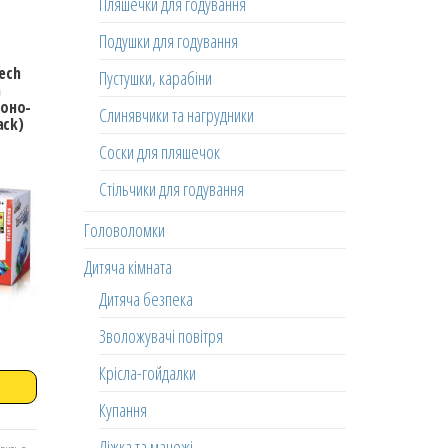
Пляшечки для годування
Подушки для годування
ech
Пустушки, карабіни
а
воно-
Слинявчики та нагрудники
ack)
Соски для пляшечок
Стільчики для годування
Головоломки
Дитяча кімната
Дитяча безпека
Зволожувачі повітря
Крісла-гойдалки
Купання
Ліжка та манежі