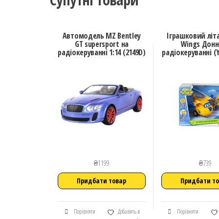
Автомодель MZ Bentley
Іграшковий літ
GT supersport на
Wings Донн
радіокеруванні 1:14 (2149D)
радіокеруванні (
₴
1199
₴
739
Придбати товар
Придбати т
Порівняти
Добавить в
Порівняти