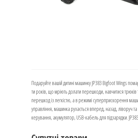
Подаруйте вашій дитині машинку JP383 Bigfoot Wings пома
ти років, що мріють долати перешкоди, навчитися трюків 
перешкод із легкістю, а в режимі суперприскорення маши
управління, машинка рухається вперед, назад, ліворуч та
керування, акумулятор, USB-кабель для підзарядки. JP38
Супутні товари