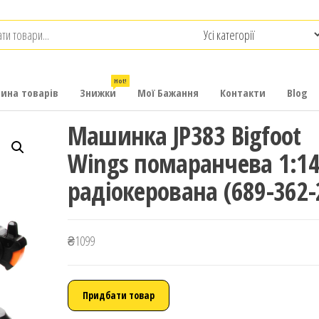
.com.ua
-
итячих
Hot!
рина товарів
Знижки
Мої Бажання
Контакти
Blog
Машинка JP383 Bigfoot
Wings помаранчева 1:1
радіокерована (689-362-
₴
1099
Придбати товар