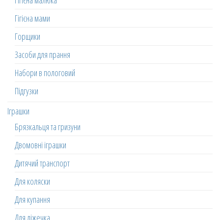
Гігієна малюка
Гігієна мами
Горщики
Засоби для прання
Набори в пологовий
Підгузки
Іграшки
Брязкальця та гризуни
Двомовні іграшки
Дитячий транспорт
Для коляски
Для купання
Для ліжечка