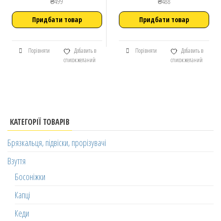
₴
499
₴
488
Придбати товар
Придбати товар
Порівняти
Добавить в
Порівняти
Добавить в
список желаний
список желаний
КАТЕГОРІЇ ТОВАРІВ
Брязкальця, підвіски, прорізувачі
Взуття
Босоніжки
Капці
Кеди