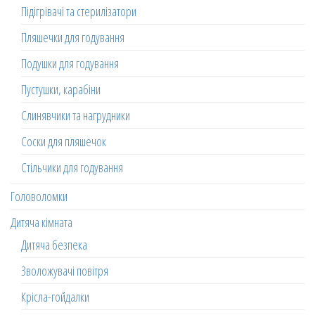
Підігрівачі та стерилізатори
Пляшечки для годування
Подушки для годування
Пустушки, карабіни
Слинявчики та нагрудники
Соски для пляшечок
Стільчики для годування
Головоломки
Дитяча кімната
Дитяча безпека
Зволожувачі повітря
Крісла-гойдалки