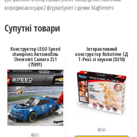
всередині;аксесуари;2 фігурки;буклет з ідеями. Magformers
Супутні товари
Конструктор LEGO Speed
Інтерактивний
champions Автомобіль
конструктор Robotime СД
Chevrolet Camaro ZL1
T-Рекс зі звуком (D210)
(75891)
₴
549
₴
483