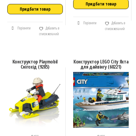
Придбати товар
Придбати товар
Порівняти
Добавить в
Порівняти
Добавить в
список желаний
список желаний
Конструктор Playmobil
Конструктор LEGO City Яхта
Снігохід (9285)
для дайвінгу (60221)