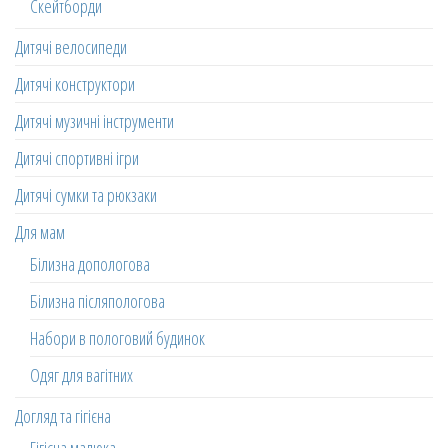
Скейтборди
Дитячі велосипеди
Дитячі конструктори
Дитячі музичні інструменти
Дитячі спортивні ігри
Дитячі сумки та рюкзаки
Для мам
Білизна допологова
Білизна післяпологова
Набори в пологовий будинок
Одяг для вагітних
Догляд та гігієна