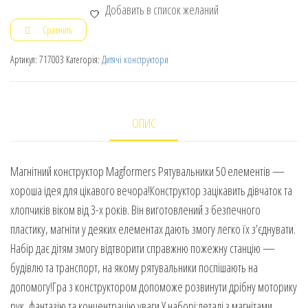
Добавить в список желаний
Сравнить
Артикул:
717003
Категорія:
Дитячі конструктори
ОПИС
Магнітний конструктор Magformers Рятувальники 50 елементів —
хороша ідея для цікавого вечора!Конструктор зацікавить дівчаток та
хлопчиків віком від 3-х років. Він виготовлений з безпечного
пластику, магніти у деяких елементах дають змогу легко їх з’єднувати.
Набір дає дітям змогу відтворити справжню пожежну станцію —
будівлю та транспорт, на якому рятувальники поспішають на
допомогу!Гра з конструктором допоможе розвинути дрібну моторику
рук, фантазію та концентрацію уваги.У наборі:деталі з магнітами