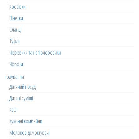
Кросівки
Пінетки
Сланці
Туфлі
Черевики та напівчеревики
Чоботи
Годування
Дитячий посуд
Дитячі суміші
Каші
Кухонні комбайни
Молоковідсмоктувачі