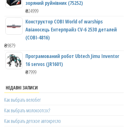
зоряний руйнівник (75252)
₴
24999
Конструктор COBI World of warships
Авіаносець Ентерпрайз CV-6 2530 деталей
(COBI-4816)
₴
9879
Програмований робот Ubtech Jimu Inventor
16 servos (JR1601)
₴
7999
НЕДАВНІ ЗАПИСИ
Как выбрать велобег
Как выбрать молокоотсос?
Как выбрать детское автокресло