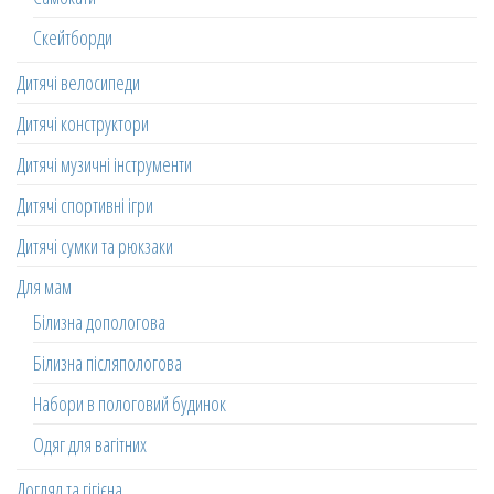
Скейтборди
Дитячі велосипеди
Дитячі конструктори
Дитячі музичні інструменти
Дитячі спортивні ігри
Дитячі сумки та рюкзаки
Для мам
Білизна допологова
Білизна післяпологова
Набори в пологовий будинок
Одяг для вагітних
Догляд та гігієна