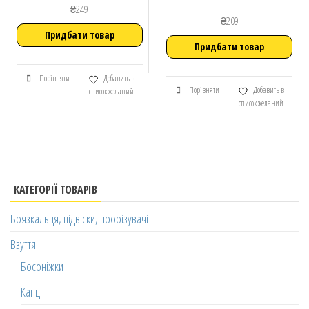
₴
249
₴
209
Придбати товар
Придбати товар
Порівняти
Добавить в
Порівняти
Добавить в
список желаний
список желаний
КАТЕГОРІЇ ТОВАРІВ
Брязкальця, підвіски, прорізувачі
Взуття
Босоніжки
Капці