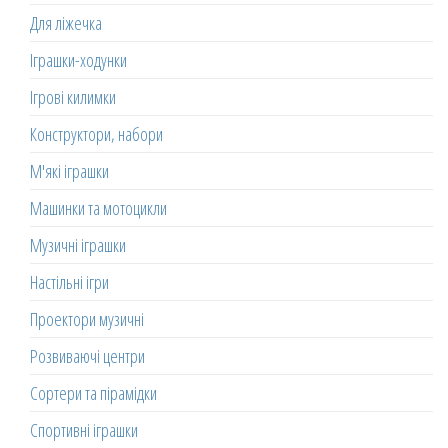
Для ліжечка
Іграшки-ходунки
Ігрові килимки
Конструктори, набори
М'які іграшки
Машинки та мотоцикли
Музичні іграшки
Настільні ігри
Проектори музичні
Розвиваючі центри
Сортери та пірамідки
Спортивні іграшки