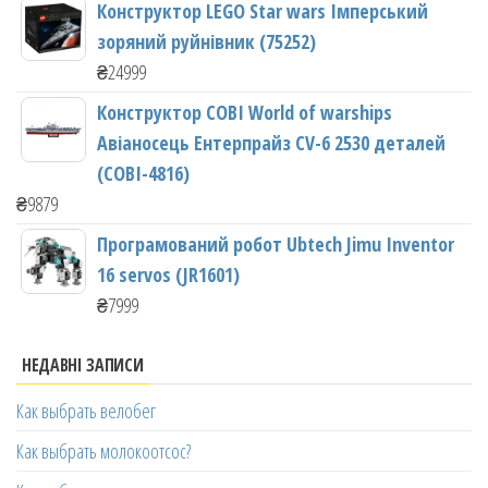
Конструктор LEGO Star wars Імперський
зоряний руйнівник (75252)
₴
24999
Конструктор COBI World of warships
Авіаносець Ентерпрайз CV-6 2530 деталей
(COBI-4816)
₴
9879
Програмований робот Ubtech Jimu Inventor
16 servos (JR1601)
₴
7999
НЕДАВНІ ЗАПИСИ
Как выбрать велобег
Как выбрать молокоотсос?