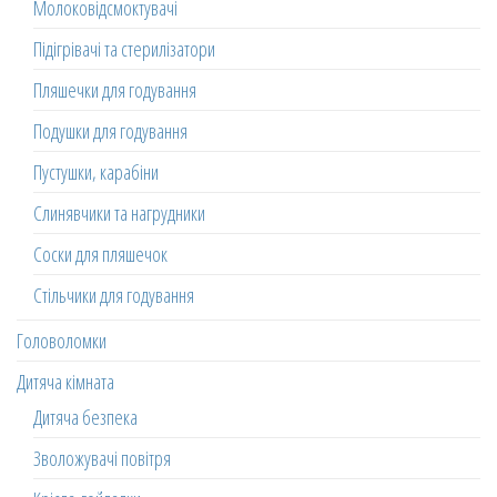
Молоковідсмоктувачі
Підігрівачі та стерилізатори
Пляшечки для годування
Подушки для годування
Пустушки, карабіни
Слинявчики та нагрудники
Соски для пляшечок
Стільчики для годування
Головоломки
Дитяча кімната
Дитяча безпека
Зволожувачі повітря