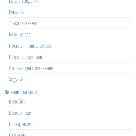
Крісла-гойдалки
Купання
Ліжка та манежі
М'які крісла
Постільні приналежності
Радіо та відеоняні
Столики для сповивання
Ходунки
Дитячий транспорт
Велобіги
Велосипеди
Електромобілі
Самокати