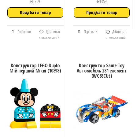
₴
1359
₴
1359
Придбати товар
Придбати товар
Порівняти
Добавить в
Порівняти
Добавить в
список желаний
список желаний
Конструктор LEGO Duplo
Конструктор Same Toy
Мій перший Міккі (10898)
Автомобіль 281 елемент
(WC88CUt)