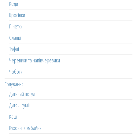
Кеди
Кросівки
Пінетки
Сланці
Туфлі
Черевики та напівчеревики
Чоботи
Годування
Дитячий посуд
Дитячі суміші
Каші
Кухонні комбайни