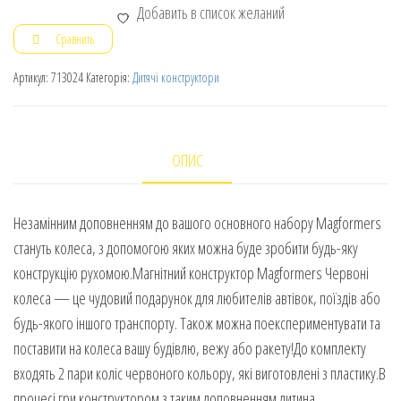
Добавить в список желаний
Сравнить
Артикул:
713024
Категорія:
Дитячі конструктори
ОПИС
Незамінним доповненням до вашого основного набору Magformers
стануть колеса, з допомогою яких можна буде зробити будь-яку
конструкцію рухомою.Магнітний конструктор Magformers Червоні
колеса — це чудовий подарунок для любителів автівок, поїздів або
будь-якого іншого транспорту. Також можна поекспериментувати та
поставити на колеса вашу будівлю, вежу або ракету!До комплекту
входять 2 пари коліс червоного кольору, які виготовлені з пластику.В
процесі гри конструктором з таким доповненням дитина