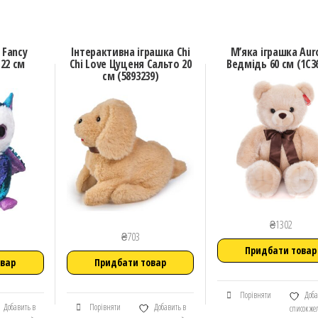
 Fancy
Інтерактивна іграшка Chi
М’яка іграшка Aur
22 см
Chi Love Цуценя Сальто 20
Ведмідь 60 см (1C3
см (5893239)
₴
1302
₴
703
Придбати товар
овар
Придбати товар
Порівняти
Доба
Добавить в
Порівняти
Добавить в
список ж