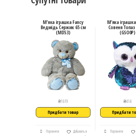
М’яка іграшка Fancy
М’яка іграшка
Ведмідь Сержик 65 см
Совеня Топаз 
(MDS3)
(GSO0P)
₴
1619
₴
414
Придбати товар
Придбати т
Порівняти
Добавить в
Порівняти