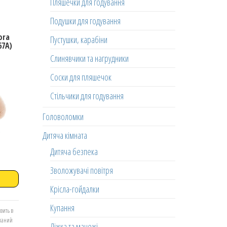
Пляшечки для годування
Подушки для годування
ora
Пустушки, карабіни
67A)
Слинявчики та нагрудники
Соски для пляшечок
Стільчики для годування
Головоломки
Дитяча кімната
Дитяча безпека
Зволожувачі повітря
Крісла-гойдалки
Купання
вить в
еланий
Ліжка та манежі