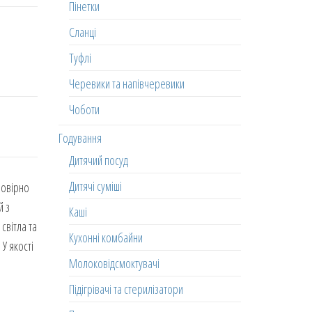
Пінетки
Сланці
Туфлі
Черевики та напівчеревики
Чоботи
Годування
Дитячий посуд
Дитячі суміші
мовірно
й з
Каші
світла та
Кухонні комбайни
У якості
Молоковідсмоктувачі
Підігрівачі та стерилізатори