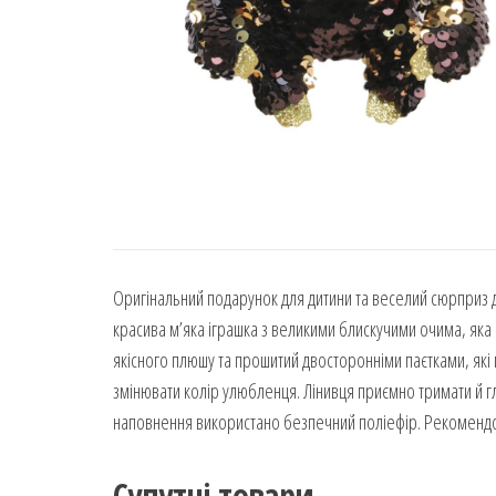
Оригінальний подарунок для дитини та веселий сюрприз д
красива м’яка іграшка з великими блискучими очима, яка п
якісного плюшу та прошитий двосторонніми паєтками, які
змінювати колір улюбленця. Лінивця приємно тримати й гл
наповнення використано безпечний поліефір. Рекомендова
Супутні товари