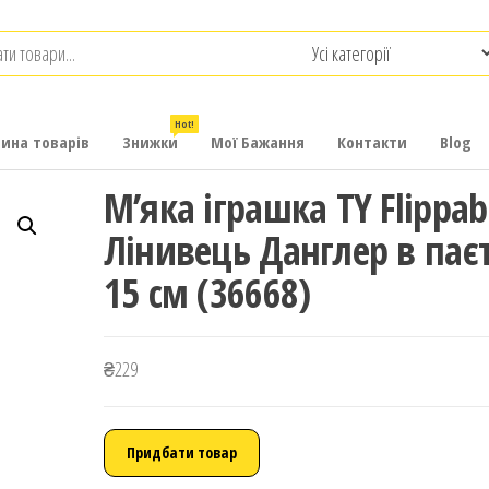
.com.ua
-
итячих
Hot!
рина товарів
Знижки
Мої Бажання
Контакти
Blog
М’яка іграшка TY Flippab
Лінивець Данглер в пає
15 см (36668)
₴
229
Придбати товар