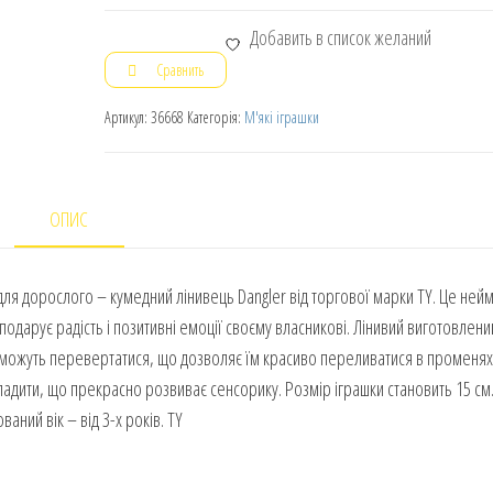
Добавить в список желаний
Сравнить
Артикул:
36668
Категорія:
М'які іграшки
ОПИС
ля дорослого – кумедний лінивець Dangler від торгової марки TY. Це ней
одарує радість і позитивні емоції своєму власникові. Лінивий виготовлени
 можуть перевертатися, що дозволяє їм красиво переливатися в променях 
адити, що прекрасно розвиває сенсорику. Розмір іграшки становить 15 см. 
ний вік – від 3-х років. TY