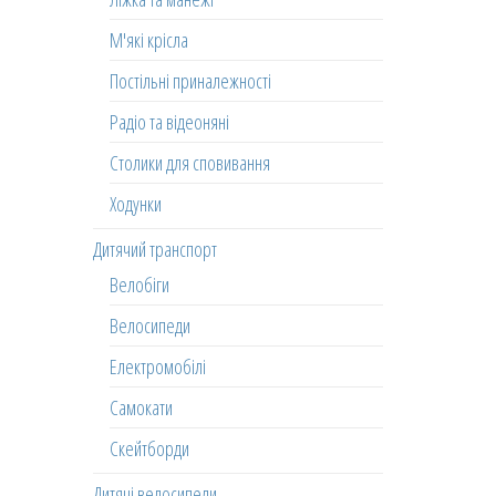
М'які крісла
Постільні приналежності
Радіо та відеоняні
Столики для сповивання
Ходунки
Дитячий транспорт
Велобіги
Велосипеди
Електромобілі
Самокати
Скейтборди
Дитячі велосипеди