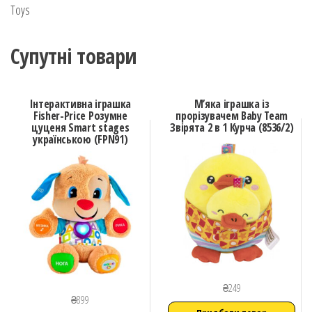
Toys
Супутні товари
Інтерактивна іграшка
М’яка іграшка iз
Fisher-Price Розумне
прорізувачем Baby Team
цуценя Smart stages
Звірята 2 в 1 Курча (8536/2)
українською (FPN91)
₴
249
₴
899