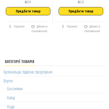
₴
399
₴
339
Придбати товар
Придбати товар
Порівняти
Добавить в
Порівняти
Добавить в
список желаний
список желаний
КАТЕГОРІЇ ТОВАРІВ
Брязкальця, підвіски, прорізувачі
Взуття
Босоніжки
Капці
Кеди