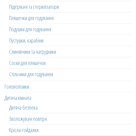
Підігрівачі та стерилізатори
Пляшечки для годування
Подушки для годування
Пустушки, карабіни
Слинявчики та нагрудники
Соски для пляшечок
Стільчики для годування
Головоломки
Дитяча кімната
Дитяча безпека
Зволожувачі повітря
Крісла-гойдалки