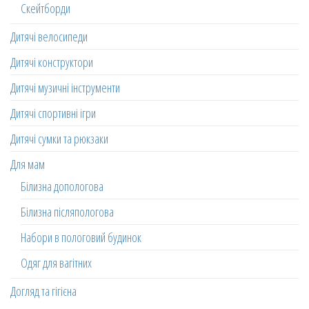
Скейтборди
Дитячі велосипеди
Дитячі конструктори
Дитячі музичні інструменти
Дитячі спортивні ігри
Дитячі сумки та рюкзаки
Для мам
Білизна допологова
Білизна післяпологова
Набори в пологовий будинок
Одяг для вагітних
Догляд та гігієна