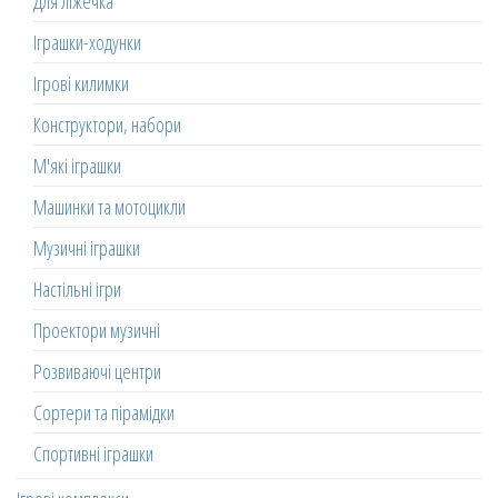
Для ліжечка
Іграшки-ходунки
Ігрові килимки
Конструктори, набори
М'які іграшки
Машинки та мотоцикли
Музичні іграшки
Настільні ігри
Проектори музичні
Розвиваючі центри
Сортери та пірамідки
Спортивні іграшки