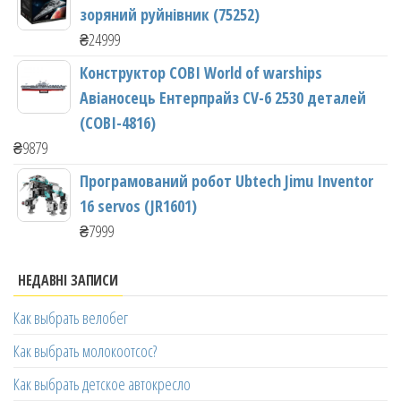
зоряний руйнівник (75252)
₴
24999
Конструктор COBI World of warships
Авіаносець Ентерпрайз CV-6 2530 деталей
(COBI-4816)
₴
9879
Програмований робот Ubtech Jimu Inventor
16 servos (JR1601)
₴
7999
НЕДАВНІ ЗАПИСИ
Как выбрать велобег
Как выбрать молокоотсос?
Как выбрать детское автокресло