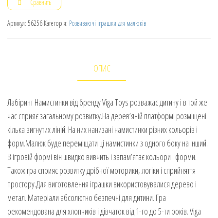
Сравнить
Артикул:
56256
Категорія:
Розвиваючі іграшки для малюків
ОПИС
Лабіринт Намистинки від бренду Viga Toys розважає дитину і в той же
час сприяє загальному розвитку.На дерев’яній платформі розміщені
кілька вигнутих ліній. На них нанизані намистинки різних кольорів і
форм.Малюк буде переміщати ці намистинки з одного боку на інший.
В ігровій формі він швидко вивчить і запам’ятає кольори і форми.
Також гра сприяє розвитку дрібної моторики, логіки і сприйняття
простору.Для виготовлення іграшки використовувалися дерево і
метал. Матеріали абсолютно безпечні для дитини. Гра
рекомендована для хлопчиків і дівчаток від 1-го до 5-ти років. Viga