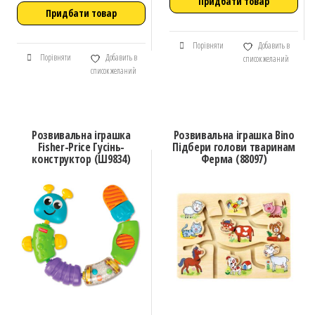
Придбати товар
Придбати товар
Порівняти
Добавить в
Порівняти
Добавить в
список желаний
список желаний
Розвивальна іграшка
Розвивальна іграшка Bino
Fisher-Price Гусінь-
Підбери голови тваринам
конструктор (Ш9834)
Ферма (88097)