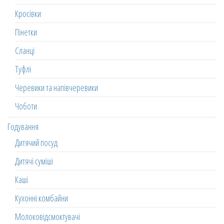
Кросівки
Пінетки
Сланці
Туфлі
Черевики та напівчеревики
Чоботи
Годування
Дитячий посуд
Дитячі суміші
Каші
Кухонні комбайни
Молоковідсмоктувачі