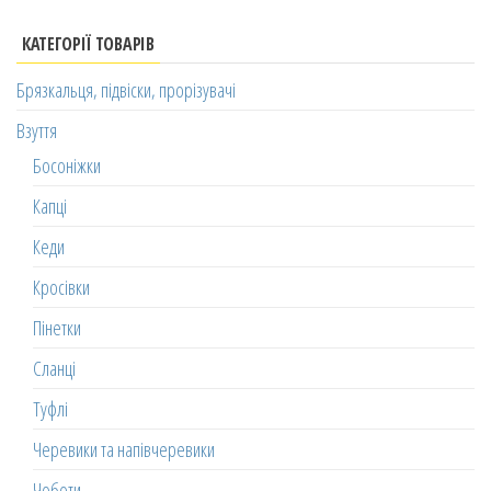
КАТЕГОРІЇ ТОВАРІВ
Брязкальця, підвіски, прорізувачі
Взуття
Босоніжки
Капці
Кеди
Кросівки
Пінетки
Сланці
Туфлі
Черевики та напівчеревики
Чоботи