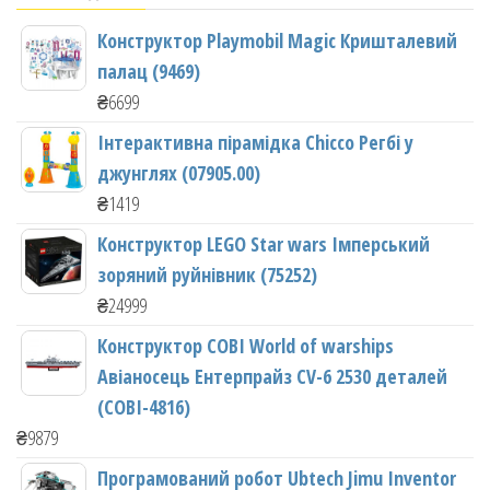
Конструктор Playmobil Magic Кришталевий
палац (9469)
₴
6699
Інтерактивна пірамідка Chicco Регбі у
джунглях (07905.00)
₴
1419
Конструктор LEGO Star wars Імперський
зоряний руйнівник (75252)
₴
24999
Конструктор COBI World of warships
Авіаносець Ентерпрайз CV-6 2530 деталей
(COBI-4816)
₴
9879
Програмований робот Ubtech Jimu Inventor