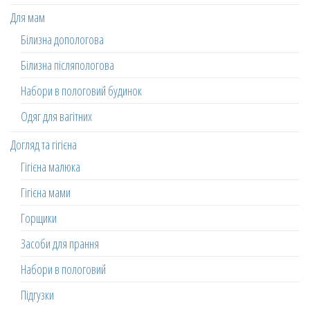
Для мам
Білизна допологова
Білизна післяпологова
Набори в пологовий будинок
Одяг для вагітних
Догляд та гігієна
Гігієна малюка
Гігієна мами
Горщики
Засоби для прання
Набори в пологовий
Підгузки