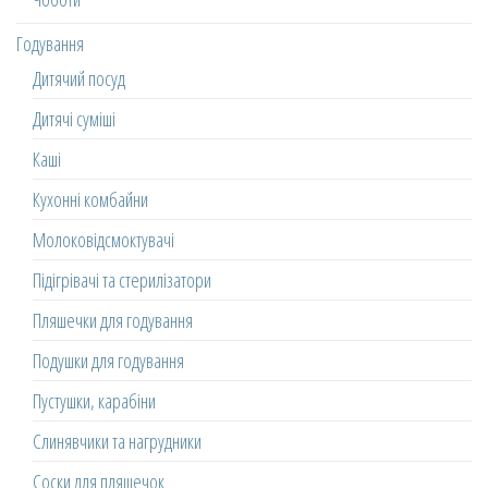
Годування
Дитячий посуд
Дитячі суміші
Каші
Кухонні комбайни
Молоковідсмоктувачі
Підігрівачі та стерилізатори
Пляшечки для годування
Подушки для годування
Пустушки, карабіни
Слинявчики та нагрудники
Соски для пляшечок