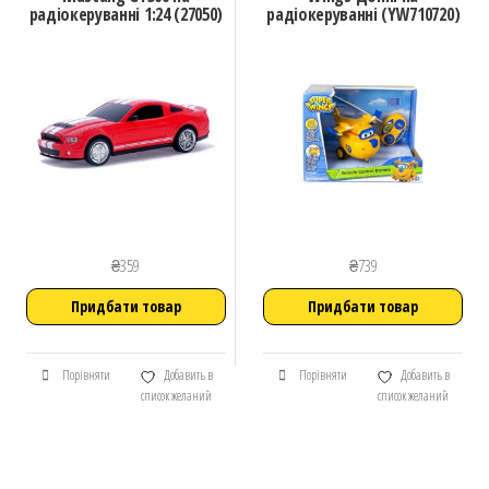
радіокеруванні 1:24 (27050)
радіокеруванні (YW710720)
₴
359
₴
739
Придбати товар
Придбати товар
Порівняти
Добавить в
Порівняти
Добавить в
список желаний
список желаний