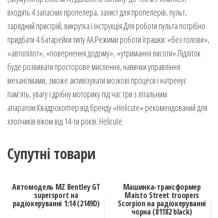
входять:4 запасних пропелера, захист для пропелерів, пульт,
зарядний пристрій, викрутка і інструкція.Для роботи пульта потрібно
придбати 4 батарейки типу АА.Режими роботи іграшки: «без голови»,
«автопілот», «повернення додому», «утримання висоти».Підліток
буде розвивати просторове мислення, навички управління
механізмами, зможе активізувати мозкові процеси і натренує
пам’ять, увагу і дрібну моторику під час гри з літальним
апаратом.Квадрокоптер від бренду «Helicute» рекомендований для
хлопчиків віком від 14-ти років. Helicute
Супутні товари
Автомодель MZ Bentley GT
Машинка-трансформер
supersport на
Maisto Street troopers
радіокеруванні 1:14 (2149D)
Scorpion на радіокеруванні
чорна (81182 black)