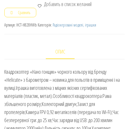
Добавить в список желаний
Сравнить
Артикул:
HCT-H828HWb
Категорія:
Радіокеровані моделі, іграшки
ОПИС
Квадрокоптер «Нано гонщик» чорного кольору від бренду
«Helicute» з барометром – новинка для польотів в приміщенні і на
вулиці.Іграшка виготовлена з міцних якісних сертифікованих
матеріалів (пластик, метал).Особливості квадрокоптера:Рама
збільшеного розміру;Колекторний двигун;Захист для
пропелерів;Камера FPV 0,92 мегапікселів (передача по Wi-Fi);Час
безперервної гри: до 25 хв;Час зарядки від USB: до 200 хвилин
(акумулятор 2000 мАч);Дальність сигналу: до 100 м.У комплект