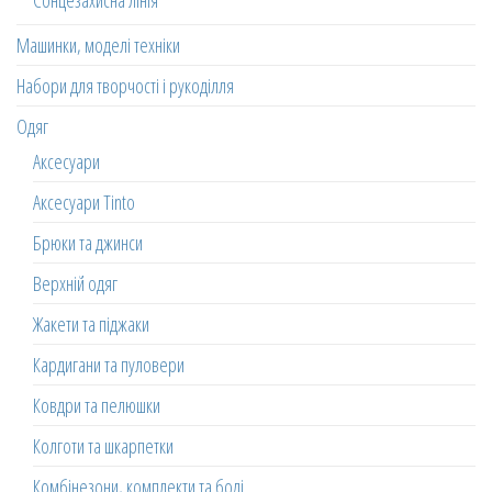
Сонцезахисна лінія
Машинки, моделі техніки
Набори для творчості і рукоділля
Одяг
Аксесуари
Аксесуари Tinto
Брюки та джинси
Верхній одяг
Жакети та піджаки
Кардигани та пуловери
Ковдри та пелюшки
Колготи та шкарпетки
Комбінезони, комплекти та боді