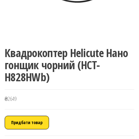
Квадрокоптер Helicute Нано
гонщик чорний (HCT-
H828HWb)
₴
2649
Придбати товар