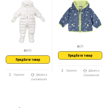
₴
479
₴
4959
Придбати товар
Придбати товар
Порівняти
Добавить в
Порівняти
Добавить в
список желаний
список желаний