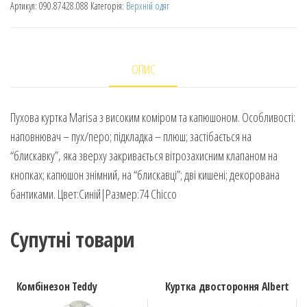
Артикул:
090.87428.088
Категорія:
Верхній одяг
ОПИС
Пухова куртка Marisa з високим коміром та капюшоном. Особливості:
наповнювач – пух/перо; підкладка – плюш; застібається на
“блискавку”, яка зверху закривається вітрозахисним клапаном на
кнопках; капюшон знімний, на “блискавці”; дві кишені; декорована
бантиками. Цвет:Синій|Размер:74 Chicco
Супутні товари
Комбінезон Teddy
Куртка двостороння Albert