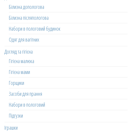
Білизна допологова
Білизна післяпологова
Набори в пологовий будинок
Одяг для вагітних
Догляд та гігієна
Гігієна малюка
Гігієна мами
Горщики
Засоби для прання
Набори в пологовий
Підгузки
Іграшки