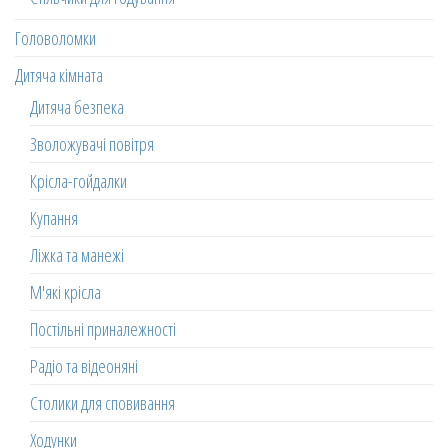
Головоломки
Дитяча кімната
Дитяча безпека
Зволожувачі повітря
Крісла-гойдалки
Купання
Ліжка та манежі
М'які крісла
Постільні приналежності
Радіо та відеоняні
Столики для сповивання
Ходунки