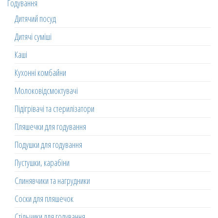
Годування
Дитячий посуд
Дитячі суміші
Каші
Кухонні комбайни
Молоковідсмоктувачі
Підігрівачі та стерилізатори
Пляшечки для годування
Подушки для годування
Пустушки, карабіни
Слинявчики та нагрудники
Соски для пляшечок
Стільчики для годування