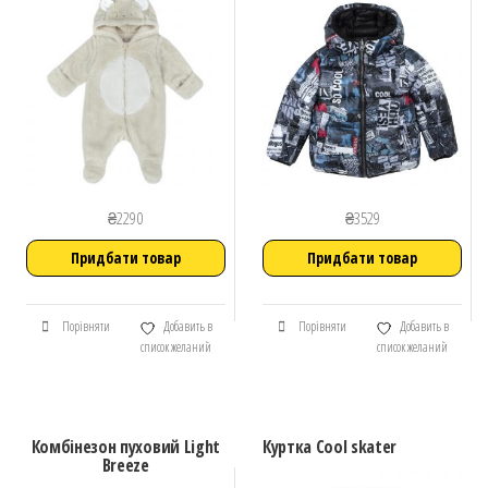
₴
2290
₴
3529
Придбати товар
Придбати товар
Порівняти
Добавить в
Порівняти
Добавить в
список желаний
список желаний
Комбінезон пуховий Light
Куртка Cool skater
Breeze