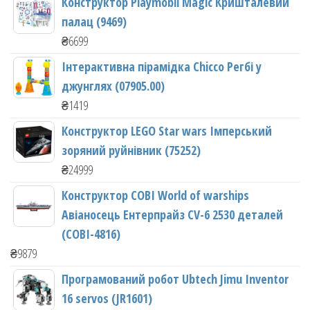
Конструктор Playmobil Magic Кришталевий
палац (9469)
₴
6699
Інтерактивна пірамідка Chicco Регбі у
джунглях (07905.00)
₴
1419
Конструктор LEGO Star wars Імперський
зоряний руйнівник (75252)
₴
24999
Конструктор COBI World of warships
Авіаносець Ентерпрайз CV-6 2530 деталей
(COBI-4816)
₴
9879
Програмований робот Ubtech Jimu Inventor
16 servos (JR1601)