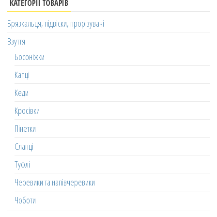
КАТЕГОРІЇ ТОВАРІВ
Брязкальця, підвіски, прорізувачі
Взуття
Босоніжки
Капці
Кеди
Кросівки
Пінетки
Сланці
Туфлі
Черевики та напівчеревики
Чоботи